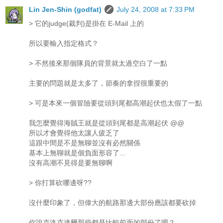
Lin Jen-Shin (godfat)
July 24, 2008 at 7:33 PM
> 它的judge(裁判)是掛在 E-Mail 上的
所以要輸入指定格式？
> 不然後來那個隊員的背景就太過空白了一點
主要的問題就是太多了，節奏的拿捏很重要的
> 可是本來一個冒險要從頭到尾都高潮起伏也太假了一點
我怎麼覺得海賊王就是從頭到尾都是高潮起伏 @@
所以才會覺得他太讓人疲乏了
這跟中間是不是無聊並沒有必然關係
基本上無聊就是個負面形容了...
沒有高潮不見得是要無聊啊
> 你打算砍哪邊呀??
沒什麼印象了，但偉大的航路那邊大部份應該都要砍掉
你說克洛克達爾那些都是比較前面的部份了吧？