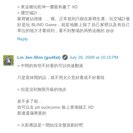
> 來這種玩乾坤一擲最有趣了 XD
> 擺空城計...
家裡被佔很慘……喔。正常規則只能在家裡生產。玩空城計最
好是玩 BLIND Game，就是地圖上除了自己家裡以及有自己
單位的地方才看得到，看不到整場的局勢這種的 @@
Reply
Lin Jen-Shin (godfat)
July 26, 2008 at 10:10 PM
> 中間的有些不好看的可以快速翻過
只是當休閒的話，就不用太介意好看或不好看啦
> 但是沒到無限升級的地步
差不多了啦...
你可以去 ptt suckcomic 板上查海賊王 XD
那邊還滿專業的
> 火影應該是一開始沒全盤規劃好吧