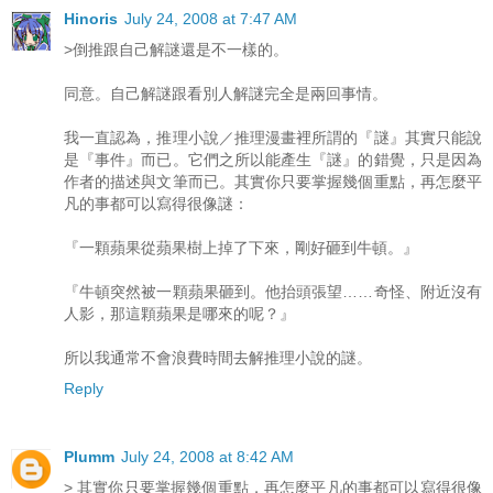
Hinoris
July 24, 2008 at 7:47 AM
>倒推跟自己解謎還是不一樣的。
同意。自己解謎跟看別人解謎完全是兩回事情。
我一直認為，推理小說／推理漫畫裡所謂的『謎』其實只能說
是『事件』而已。它們之所以能產生『謎』的錯覺，只是因為
作者的描述與文筆而已。其實你只要掌握幾個重點，再怎麼平
凡的事都可以寫得很像謎：
『一顆蘋果從蘋果樹上掉了下來，剛好砸到牛頓。』
『牛頓突然被一顆蘋果砸到。他抬頭張望……奇怪、附近沒有
人影，那這顆蘋果是哪來的呢？』
所以我通常不會浪費時間去解推理小說的謎。
Reply
Plumm
July 24, 2008 at 8:42 AM
> 其實你只要掌握幾個重點，再怎麼平凡的事都可以寫得很像