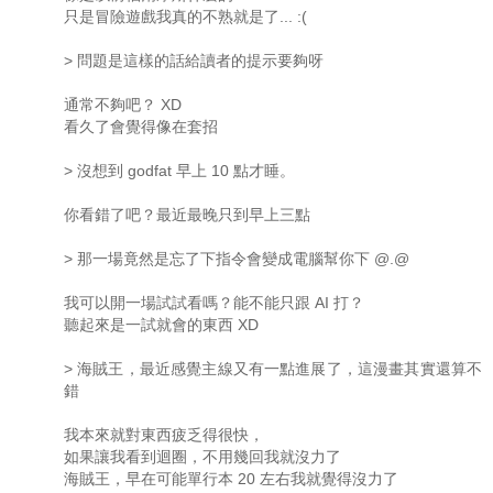
只是冒險遊戲我真的不熟就是了... :(
> 問題是這樣的話給讀者的提示要夠呀
通常不夠吧？ XD
看久了會覺得像在套招
> 沒想到 godfat 早上 10 點才睡。
你看錯了吧？最近最晚只到早上三點
> 那一場竟然是忘了下指令會變成電腦幫你下 @.@
我可以開一場試試看嗎？能不能只跟 AI 打？
聽起來是一試就會的東西 XD
> 海賊王，最近感覺主線又有一點進展了，這漫畫其實還算不
錯
我本來就對東西疲乏得很快，
如果讓我看到迴圈，不用幾回我就沒力了
海賊王，早在可能單行本 20 左右我就覺得沒力了