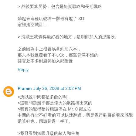
> 然後要算局勢，包含是短期戰略和長期戰略
聽起來這種玩乾坤一擲最有趣了 XD
家裡擺空城計...
> 海賊王我覺得最好看的地方，是廚師加入的那幾段。
之前因為手上很容易拿到前六本，
那六本我反覆看了不少次，都還算滿不錯的
確實差不多到廚師加入那附近
Reply
Plumm
July 26, 2008 at 2:02 PM
>所以說中間都是多餘的啊...
>這種問題幾乎都是偉大的航路搞出來的
>我真的覺得整片應該停在 Mr. 0 那左右
中間的有些不好看的可以快速翻過，我是覺得到目前看來感覺
還算好也，應該超過一半了。
>我只看到無限升級的敵人和主角