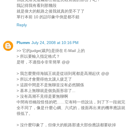
我記得我有看到那幾段
就是偉大的航路之後我就真的受不了了
單行本前 10 的話印象中倒是都不錯
Reply
Plumm
July 24, 2008 at 10:16 PM
>> 它的judge(裁判)是掛在 E-Mail 上的
> 所以要輸入指定格式？
是呀，不過指令非常簡單 @@
> 我怎麼覺得海賊王就是從頭到尾都是高潮起伏 @@
> 所以才會覺得他太讓人疲乏了
> 這跟中間是不是無聊並沒有必然關係
> 基本上無聊就是個負面形容了...
> 沒有高潮不見得是要無聊啊
中間有些橋段怪怪的吧……它有時一些說法，到了下一段就完
全不同了，像是什麼心綱、六式的，後面再出來的機率應該就
很低了。
> 沒什麼印象了，但偉大的航路那邊大部份應該都要砍掉