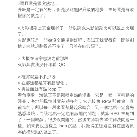
>而且還是很突然地...
升級是一定有的呀，但是沒到無限升級的地步，主角還是有敗
蠻慘的就是了。
>火影後期是完全爛掉了，所以說跟火影後期比可以說是比爛
了...
火影應該是一開始沒全盤規劃好吧，海賊王我覺得它一開始劇
情走向就規劃得差不多了，只差在細節罷了。
> 大概在追宇志波之前那段
火影其實我沒什咩看 :QQ
> 確實就差不多那段
> 在那邊都還算有點變化，
> 再後面就有點 loop 了
看角度啦，海賊王不是那種定點的漫畫，它是一種一直移動的
漫畫，各地的風情其實差很多的，它比較像 RPG 那種會一直
前進的，所以每一段來看都是起承轉合，到一個地點一定會先
熟悉環境，而該地點一定也有該地的問題，就算 RPG 主角到
了下一個城鎮，很少沒問題的，然後主角就去幫忙解決問題一
樣。如果要說這樣是 loop 的話，我覺得主線還是有在照著原
本的構想動的就是了。