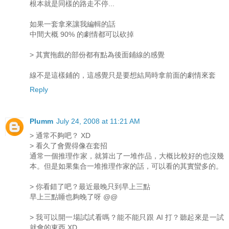
根本就是同樣的路走不停...
如果一套拿來讓我編輯的話
中間大概 90% 的劇情都可以砍掉
> 其實拖戲的部份都有點為後面鋪線的感覺
線不是這樣鋪的，這感覺只是要想結局時拿前面的劇情來套
Reply
Plumm
July 24, 2008 at 11:21 AM
> 通常不夠吧？ XD
> 看久了會覺得像在套招
通常一個推理作家，就算出了一堆作品，大概比較好的也沒幾
本。但是如果集合一堆推理作家的話，可以看的其實蠻多的。
> 你看錯了吧？最近最晚只到早上三點
早上三點睡也夠晚了呀 @@
> 我可以開一場試試看嗎？能不能只跟 AI 打？聽起來是一試
就會的東西 XD