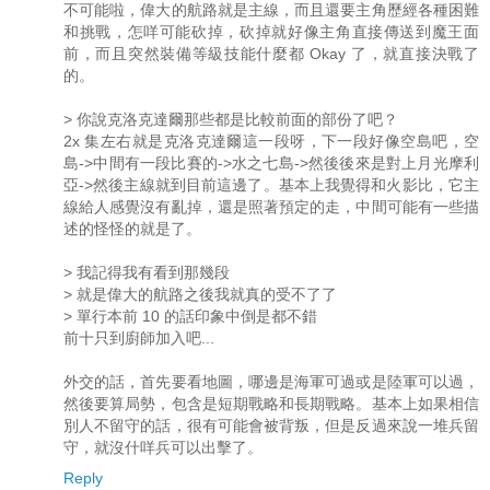
不可能啦，偉大的航路就是主線，而且還要主角歷經各種困難
和挑戰，怎咩可能砍掉，砍掉就好像主角直接傳送到魔王面
前，而且突然裝備等級技能什麼都 Okay 了，就直接決戰了
的。
> 你說克洛克達爾那些都是比較前面的部份了吧？
2x 集左右就是克洛克達爾這一段呀，下一段好像空島吧，空
島->中間有一段比賽的->水之七島->然後後來是對上月光摩利
亞->然後主線就到目前這邊了。基本上我覺得和火影比，它主
線給人感覺沒有亂掉，還是照著預定的走，中間可能有一些描
述的怪怪的就是了。
> 我記得我有看到那幾段
> 就是偉大的航路之後我就真的受不了了
> 單行本前 10 的話印象中倒是都不錯
前十只到廚師加入吧...
外交的話，首先要看地圖，哪邊是海軍可過或是陸軍可以過，
然後要算局勢，包含是短期戰略和長期戰略。基本上如果相信
別人不留守的話，很有可能會被背叛，但是反過來說一堆兵留
守，就沒什咩兵可以出擊了。
Reply