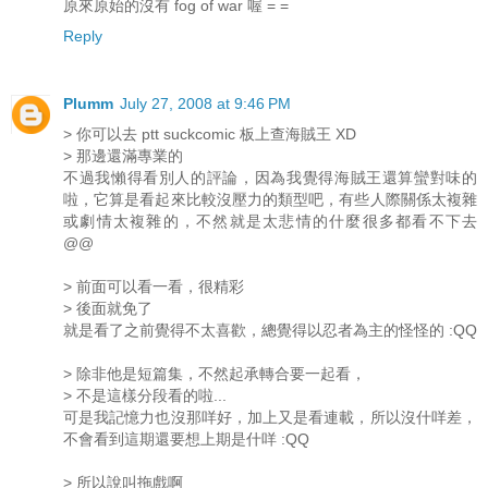
原來原始的沒有 fog of war 喔 = =
Reply
Plumm
July 27, 2008 at 9:46 PM
> 你可以去 ptt suckcomic 板上查海賊王 XD
> 那邊還滿專業的
不過我懶得看別人的評論，因為我覺得海賊王還算蠻對味的
啦，它算是看起來比較沒壓力的類型吧，有些人際關係太複雜
或劇情太複雜的，不然就是太悲情的什麼很多都看不下去
@@
> 前面可以看一看，很精彩
> 後面就免了
就是看了之前覺得不太喜歡，總覺得以忍者為主的怪怪的 :QQ
> 除非他是短篇集，不然起承轉合要一起看，
> 不是這樣分段看的啦...
可是我記憶力也沒那咩好，加上又是看連載，所以沒什咩差，
不會看到這期還要想上期是什咩 :QQ
> 所以說叫拖戲啊