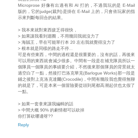
Microprose 好像有出過有和 AI 打的，不過我玩的是 E-Mail
版的，它的judge(裁判)是掛在 E-Mail 上的，只會依玩家的指
示來判斷每回合的結果。
> 我本來就對東西疲乏得很快，
> 如果讓我看到迴圈，不用幾回我就沒力了
> 海賊王，早在可能單行本 20 左右我就覺得沒力了
> 根本就是同樣的路走不停...
可是有些東西，中間的過程還是很重要的，沒有的話，再後來
可以用的東西就會減少很多。中間有一段是在補充隊員所以一
個隊員一個隊員的事績要介紹，不然後來那個隊員的背景就太
過空白了一點，然後打巴洛克華克(Barlogue Works)那一段是
鋪之後對上克洛克達爾(Crocodile)，中間有幾段我也覺得無聊
的就是了，可是本來一個冒險要從頭到尾都高潮起伏也太假了
一點。
> 如果一套拿來讓我編輯的話
> 中間大概 90% 的劇情都可以砍掉
你打算砍哪邊呀??
Reply