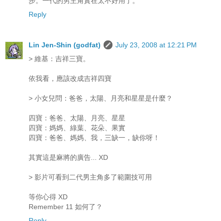
步。一代的男主角實在太不好用了。
Reply
Lin Jen-Shin (godfat)
July 23, 2008 at 12:21 PM
> 維基：吉祥三寶。
依我看，應該改成吉祥四寶
> 小女兒問：爸爸，太陽、月亮和星星是什麼？
四寶：爸爸、太陽、月亮、星星
四寶：媽媽、綠葉、花朵、果實
四寶：爸爸、媽媽、我，三缺一，缺你呀！
其實這是麻將的廣告... XD
> 影片可看到二代男主角多了範圍技可用
等你心得 XD
Remember 11 如何了？
Reply