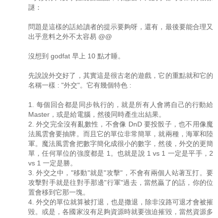
謎：
問題是這樣的話給讀者的提示要夠呀，還有，最後要能合理又
出乎意料之外不太容易 @@
沒想到 godfat 早上 10 點才睡。
先說說外交好了，其實這是很古老的遊戲，它的重點就和它的
名稱一樣 : "外交"。它有幾個特色 :
1. 每個回合都是同步執行的，就是所有人會將自己的行動給
Master，或是給電腦，然後同時產生出結果。
2. 外交完全沒有亂數性，不會像 DnD 要投骰子，也不用像魔
法風雲會要抽牌。而且它的單位非常簡單，就兩種，海軍和陸
軍。魔法風雲會把數字簡化成很小的數字，然後，外交的更簡
單，任何單位的強度都是 1。也就是說 1 vs 1 一定是平手，2
vs 1 一定是勝。
3. 外交之中，"移動"就是"攻擊"，不會有兩個人站著互打。要
攻擊對手就是往對手那邊"行軍"過去，當然贏了的話，你的位
置會移到它那一塊。
4. 外交的單位就算被打退，也是撒退，除非沒路可退才會被摧
毀。或是，各國家沒有足夠資源時就要強迫摧毀，當然資源多