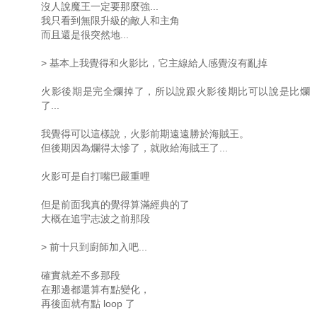
沒人說魔王一定要那麼強...
我只看到無限升級的敵人和主角
而且還是很突然地...
> 基本上我覺得和火影比，它主線給人感覺沒有亂掉
火影後期是完全爛掉了，所以說跟火影後期比可以說是比爛
了...
我覺得可以這樣說，火影前期遠遠勝於海賊王。
但後期因為爛得太慘了，就敗給海賊王了...
火影可是自打嘴巴嚴重哩
但是前面我真的覺得算滿經典的了
大概在追宇志波之前那段
> 前十只到廚師加入吧...
確實就差不多那段
在那邊都還算有點變化，
再後面就有點 loop 了