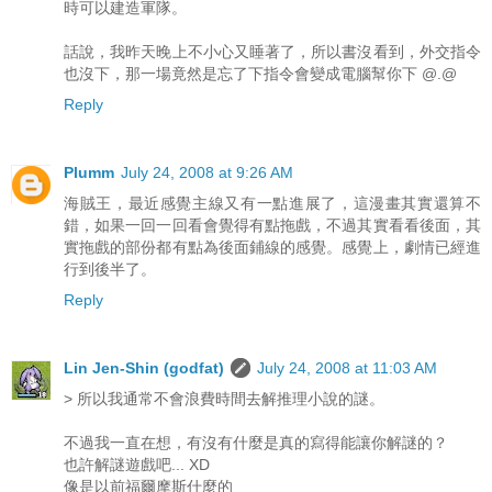
時可以建造軍隊。
話說，我昨天晚上不小心又睡著了，所以書沒看到，外交指令
也沒下，那一場竟然是忘了下指令會變成電腦幫你下 @.@
Reply
Plumm
July 24, 2008 at 9:26 AM
海賊王，最近感覺主線又有一點進展了，這漫畫其實還算不
錯，如果一回一回看會覺得有點拖戲，不過其實看看後面，其
實拖戲的部份都有點為後面鋪線的感覺。感覺上，劇情已經進
行到後半了。
Reply
Lin Jen-Shin (godfat)
July 24, 2008 at 11:03 AM
> 所以我通常不會浪費時間去解推理小說的謎。
不過我一直在想，有沒有什麼是真的寫得能讓你解謎的？
也許解謎遊戲吧... XD
像是以前福爾摩斯什麼的