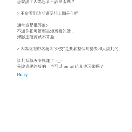
怎麼說？因為忍者不該量產嗎？
> 不會看到這期還要想上期是什咩
通常這是批評|||b
不過你把每篇都當短篇看的話，
海賊王確實就不算差
> 因為這遊戲名稱叫"外交"是要看整個局勢去和人談判的
談判我就沒啥興趣了 =_=
是說這網路版的，也可以 email 給其他玩家嗎？
Reply