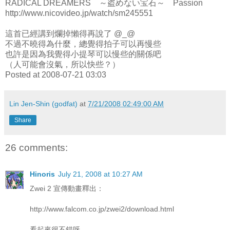
RADICAL DREAMERS ～盗めない宝石～ Passion
http://www.nicovideo.jp/watch/sm245551
這首已經講到爛掉懶得再說了 @_@
不過不曉得為什麼，總覺得拍子可以再慢些
也許是因為我覺得小提琴可以慢些的關係吧
（人可能會沒氣，所以快些？）
Posted at 2008-07-21 03:03
Lin Jen-Shin (godfat)
at
7/21/2008 02:49:00 AM
Share
26 comments:
Hinoris
July 21, 2008 at 10:27 AM
Zwei 2 宣傳動畫釋出：
http://www.falcom.co.jp/zwei2/download.html
看起來很不錯呀。