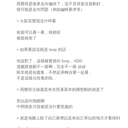
我覺得是後來走向偏掉了，這不見得是沒規劃好，
很可能是走向問題（例如編輯要求等）
> 火影其實我沒什咩看
前面可以看一看，很精彩
後面就免了
> 如果要說這樣是 loop 的話
你說對了，這樣確實就叫 loop... XDD
漫畫跟遊戲不一樣啊，完全不一樣 @@
除非他是短篇集，不然起承轉合要一起看，
不是這樣分段看的啦...
> 我覺得主線還是有在照著原本的構想動的就是了
所以說叫拖戲啊
中間很多片段都是沒什麼意義的
> 就是地圖上除了自己家裡以及有自己單位的地方才看得到