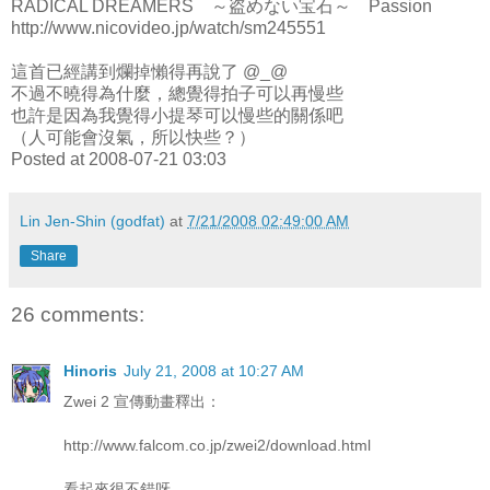
RADICAL DREAMERS ～盗めない宝石～ Passion
http://www.nicovideo.jp/watch/sm245551
這首已經講到爛掉懶得再說了 @_@
不過不曉得為什麼，總覺得拍子可以再慢些
也許是因為我覺得小提琴可以慢些的關係吧
（人可能會沒氣，所以快些？）
Posted at 2008-07-21 03:03
Lin Jen-Shin (godfat)
at
7/21/2008 02:49:00 AM
Share
26 comments:
Hinoris
July 21, 2008 at 10:27 AM
Zwei 2 宣傳動畫釋出：
http://www.falcom.co.jp/zwei2/download.html
看起來很不錯呀。