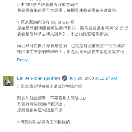
> 中間很多片段都是沒什麼意義的
我是覺得拖得還不太嚴重，每期看連載感覺都有進展啦。
> 原來原始的沒有 fog of war 喔 = =
原始是整個地圖都可以看得到的，因為這遊戲名稱叫"外交"是
要看整個局勢去和人談判的，不是純比戰略戰術的。
而且只能在自己家裡建造的，也就是有些被夾在中間的國家，
雖然遭受夾擊的機率較大，但是反過來說要支援也還算方便。
Reply
Lin Jen-Shin (godfat)
July 28, 2008 at 11:27 AM
> 因為我覺得海賊王還算蠻對味的啦
那真的就繼續看，不要看別人評論 XD
其實有時候我懶得看評論，
原因也跟你這句話差不多...
> 總覺得以忍者為主的怪怪的