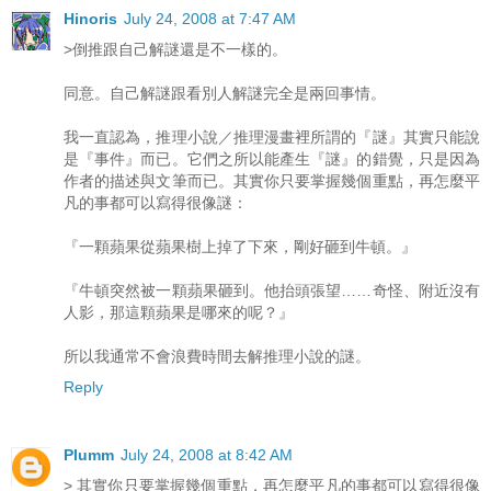
Hinoris
July 24, 2008 at 7:47 AM
>倒推跟自己解謎還是不一樣的。
同意。自己解謎跟看別人解謎完全是兩回事情。
我一直認為，推理小說／推理漫畫裡所謂的『謎』其實只能說
是『事件』而已。它們之所以能產生『謎』的錯覺，只是因為
作者的描述與文筆而已。其實你只要掌握幾個重點，再怎麼平
凡的事都可以寫得很像謎：
『一顆蘋果從蘋果樹上掉了下來，剛好砸到牛頓。』
『牛頓突然被一顆蘋果砸到。他抬頭張望……奇怪、附近沒有
人影，那這顆蘋果是哪來的呢？』
所以我通常不會浪費時間去解推理小說的謎。
Reply
Plumm
July 24, 2008 at 8:42 AM
> 其實你只要掌握幾個重點，再怎麼平凡的事都可以寫得很像