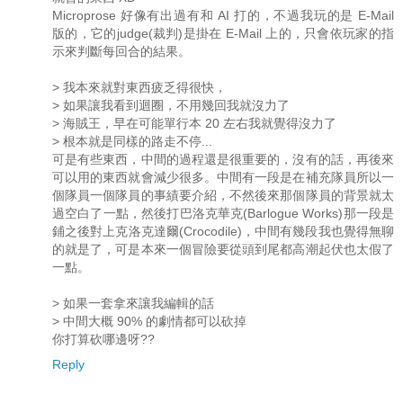
Microprose 好像有出過有和 AI 打的，不過我玩的是 E-Mail
版的，它的judge(裁判)是掛在 E-Mail 上的，只會依玩家的指
示來判斷每回合的結果。
> 我本來就對東西疲乏得很快，
> 如果讓我看到迴圈，不用幾回我就沒力了
> 海賊王，早在可能單行本 20 左右我就覺得沒力了
> 根本就是同樣的路走不停...
可是有些東西，中間的過程還是很重要的，沒有的話，再後來
可以用的東西就會減少很多。中間有一段是在補充隊員所以一
個隊員一個隊員的事績要介紹，不然後來那個隊員的背景就太
過空白了一點，然後打巴洛克華克(Barlogue Works)那一段是
鋪之後對上克洛克達爾(Crocodile)，中間有幾段我也覺得無聊
的就是了，可是本來一個冒險要從頭到尾都高潮起伏也太假了
一點。
> 如果一套拿來讓我編輯的話
> 中間大概 90% 的劇情都可以砍掉
你打算砍哪邊呀??
Reply