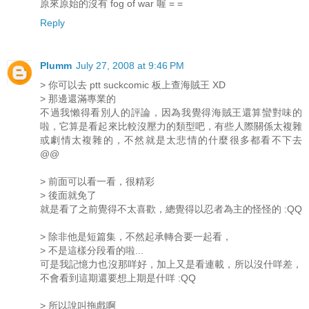
原來原始的沒有 fog of war 喔 = =
Reply
Plumm
July 27, 2008 at 9:46 PM
> 你可以去 ptt suckcomic 板上查海賊王 XD
> 那邊還滿專業的
不過我懶得看別人的評論，因為我覺得海賊王還算蠻對味的
啦，它算是看起來比較沒壓力的類型吧，有些人際關係太複雜
或劇情太複雜的，不然就是太悲情的什麼很多都看不下去
@@
> 前面可以看一看，很精彩
> 後面就免了
就是看了之前覺得不太喜歡，總覺得以忍者為主的怪怪的 :QQ
> 除非他是短篇集，不然起承轉合要一起看，
> 不是這樣分段看的啦...
可是我記憶力也沒那咩好，加上又是看連載，所以沒什咩差，
不會看到這期還要想上期是什咩 :QQ
> 所以說叫拖戲啊