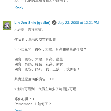
步。一代的男主角實在太不好用了。
Reply
Lin Jen-Shin (godfat)
July 23, 2008 at 12:21 PM
> 維基：吉祥三寶。
依我看，應該改成吉祥四寶
> 小女兒問：爸爸，太陽、月亮和星星是什麼？
四寶：爸爸、太陽、月亮、星星
四寶：媽媽、綠葉、花朵、果實
四寶：爸爸、媽媽、我，三缺一，缺你呀！
其實這是麻將的廣告... XD
> 影片可看到二代男主角多了範圍技可用
等你心得 XD
Remember 11 如何了？
Reply