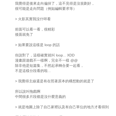
我覺得是後來走向偏掉了，這不見得是沒規劃好，
很可能是走向問題（例如編輯要求等）
> 火影其實我沒什咩看
前面可以看一看，很精彩
後面就免了
> 如果要說這樣是 loop 的話
你說對了，這樣確實就叫 loop... XDD
漫畫跟遊戲不一樣啊，完全不一樣 @@
除非他是短篇集，不然起承轉合要一起看，
不是這樣分段看的啦...
> 我覺得主線還是有在照著原本的構想動的就是了
所以說叫拖戲啊
中間很多片段都是沒什麼意義的
> 就是地圖上除了自己家裡以及有自己單位的地方才看得到