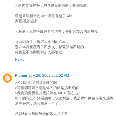
> 然後要算局勢，包含是短期戰略和長期戰略
聽起來這種玩乾坤一擲最有趣了 XD
家裡擺空城計...
> 海賊王我覺得最好看的地方，是廚師加入的那幾段。
之前因為手上很容易拿到前六本，
那六本我反覆看了不少次，都還算滿不錯的
確實差不多到廚師加入那附近
Reply
Plumm
July 26, 2008 at 2:02 PM
>所以說中間都是多餘的啊...
>這種問題幾乎都是偉大的航路搞出來的
>我真的覺得整片應該停在 Mr. 0 那左右
中間的有些不好看的可以快速翻過，我是覺得到目前看來感覺
還算好也，應該超過一半了。
>我只看到無限升級的敵人和主角