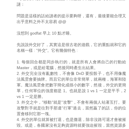
謎：
問題是這樣的話給讀者的提示要夠呀，還有，最後要能合理又
出乎意料之外不太容易 @@
沒想到 godfat 早上 10 點才睡。
先說說外交好了，其實這是很古老的遊戲，它的重點就和它的
名稱一樣 : "外交"。它有幾個特色 :
1. 每個回合都是同步執行的，就是所有人會將自己的行動給
Master，或是給電腦，然後同時產生出結果。
2. 外交完全沒有亂數性，不會像 DnD 要投骰子，也不用像魔
法風雲會要抽牌。而且它的單位非常簡單，就兩種，海軍和陸
軍。魔法風雲會把數字簡化成很小的數字，然後，外交的更簡
單，任何單位的強度都是 1。也就是說 1 vs 1 一定是平手，2
vs 1 一定是勝。
3. 外交之中，"移動"就是"攻擊"，不會有兩個人站著互打。要
攻擊對手就是往對手那邊"行軍"過去，當然贏了的話，你的位
置會移到它那一塊。
4. 外交的單位就算被打退，也是撒退，除非沒路可退才會被摧
毀。或是，各國家沒有足夠資源時就要強迫摧毀，當然資源多