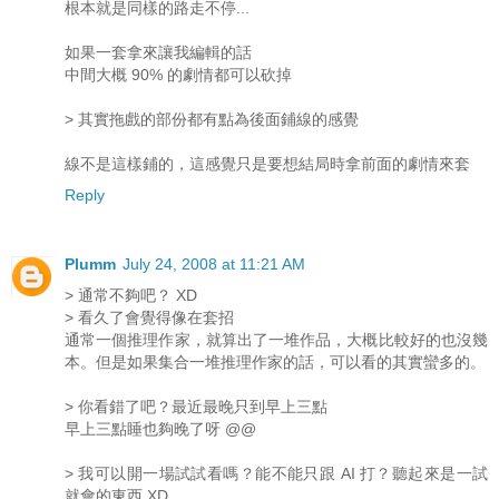
根本就是同樣的路走不停...
如果一套拿來讓我編輯的話
中間大概 90% 的劇情都可以砍掉
> 其實拖戲的部份都有點為後面鋪線的感覺
線不是這樣鋪的，這感覺只是要想結局時拿前面的劇情來套
Reply
Plumm
July 24, 2008 at 11:21 AM
> 通常不夠吧？ XD
> 看久了會覺得像在套招
通常一個推理作家，就算出了一堆作品，大概比較好的也沒幾
本。但是如果集合一堆推理作家的話，可以看的其實蠻多的。
> 你看錯了吧？最近最晚只到早上三點
早上三點睡也夠晚了呀 @@
> 我可以開一場試試看嗎？能不能只跟 AI 打？聽起來是一試
就會的東西 XD