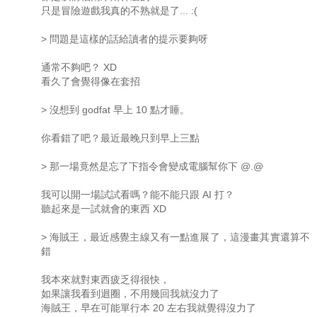
只是冒險遊戲我真的不熟就是了... :(
> 問題是這樣的話給讀者的提示要夠呀
通常不夠吧？ XD
看久了會覺得像在套招
> 沒想到 godfat 早上 10 點才睡。
你看錯了吧？最近最晚只到早上三點
> 那一場竟然是忘了下指令會變成電腦幫你下 @.@
我可以開一場試試看嗎？能不能只跟 AI 打？
聽起來是一試就會的東西 XD
> 海賊王，最近感覺主線又有一點進展了，這漫畫其實還算不
錯
我本來就對東西疲乏得很快，
如果讓我看到迴圈，不用幾回我就沒力了
海賊王，早在可能單行本 20 左右我就覺得沒力了