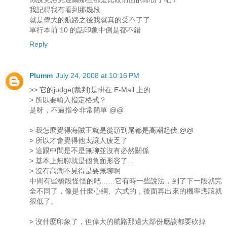
我記得我有看到那幾段
就是偉大的航路之後我就真的受不了了
單行本前 10 的話印象中倒是都不錯
Reply
Plumm
July 24, 2008 at 10:16 PM
>> 它的judge(裁判)是掛在 E-Mail 上的
> 所以要輸入指定格式？
是呀，不過指令非常簡單 @@
> 我怎麼覺得海賊王就是從頭到尾都是高潮起伏 @@
> 所以才會覺得他太讓人疲乏了
> 這跟中間是不是無聊並沒有必然關係
> 基本上無聊就是個負面形容了...
> 沒有高潮不見得是要無聊啊
中間有些橋段怪怪的吧……它有時一些說法，到了下一段就完
全不同了，像是什麼心綱、六式的，後面再出來的機率應該就
很低了。
> 沒什麼印象了，但偉大的航路那邊大部份應該都要砍掉