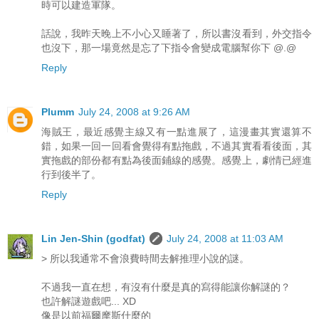
時可以建造軍隊。
話說，我昨天晚上不小心又睡著了，所以書沒看到，外交指令
也沒下，那一場竟然是忘了下指令會變成電腦幫你下 @.@
Reply
Plumm
July 24, 2008 at 9:26 AM
海賊王，最近感覺主線又有一點進展了，這漫畫其實還算不
錯，如果一回一回看會覺得有點拖戲，不過其實看看後面，其
實拖戲的部份都有點為後面鋪線的感覺。感覺上，劇情已經進
行到後半了。
Reply
Lin Jen-Shin (godfat)
July 24, 2008 at 11:03 AM
> 所以我通常不會浪費時間去解推理小說的謎。
不過我一直在想，有沒有什麼是真的寫得能讓你解謎的？
也許解謎遊戲吧... XD
像是以前福爾摩斯什麼的