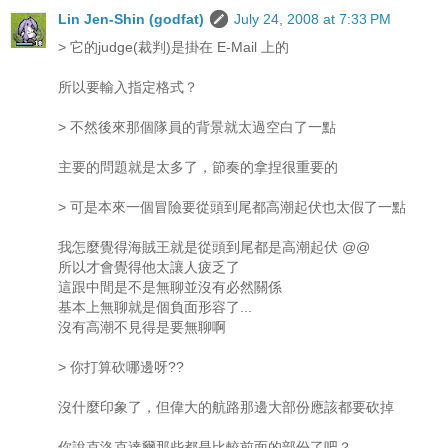
Lin Jen-Shin (godfat)
July 24, 2008 at 7:33 PM
> 它的judge(裁判)是掛在 E-Mail 上的
所以要輸入指定格式？
> 不然後來那個隊員的背景就太過空白了一點
主要的問題就是太多了，節奏的拿捏很重要的
> 可是本來一個冒險要從頭到尾都高潮起伏也太假了一點
我怎麼覺得海賊王就是從頭到尾都是高潮起伏 @@
所以才會覺得他太讓人疲乏了
這跟中間是不是無聊並沒有必然關係
基本上無聊就是個負面形容了...
沒有高潮不見得是要無聊啊
> 你打算砍哪邊呀??
沒什麼印象了，但偉大的航路那邊大部份應該都要砍掉
你說克洛克達爾那些都是比較前面的部份了吧？