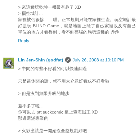
> 來這種玩乾坤一擲最有趣了 XD
> 擺空城計...
家裡被佔很慘……喔。正常規則只能在家裡生產。玩空城計最
好是玩 BLIND Game，就是地圖上除了自己家裡以及有自己
單位的地方才看得到，看不到整場的局勢這種的 @@
Reply
Lin Jen-Shin (godfat)
July 26, 2008 at 10:10 PM
> 中間的有些不好看的可以快速翻過
只是當休閒的話，就不用太介意好看或不好看啦
> 但是沒到無限升級的地步
差不多了啦...
你可以去 ptt suckcomic 板上查海賊王 XD
那邊還滿專業的
> 火影應該是一開始沒全盤規劃好吧