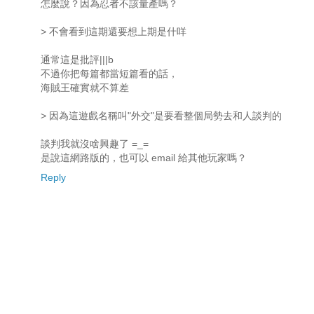
怎麼說？因為忍者不該量產嗎？
> 不會看到這期還要想上期是什咩
通常這是批評|||b
不過你把每篇都當短篇看的話，
海賊王確實就不算差
> 因為這遊戲名稱叫"外交"是要看整個局勢去和人談判的
談判我就沒啥興趣了 =_=
是說這網路版的，也可以 email 給其他玩家嗎？
Reply