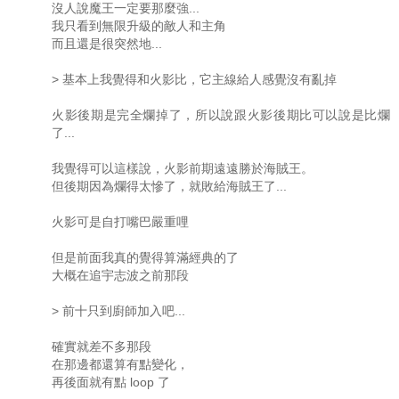
沒人說魔王一定要那麼強...
我只看到無限升級的敵人和主角
而且還是很突然地...
> 基本上我覺得和火影比，它主線給人感覺沒有亂掉
火影後期是完全爛掉了，所以說跟火影後期比可以說是比爛
了...
我覺得可以這樣說，火影前期遠遠勝於海賊王。
但後期因為爛得太慘了，就敗給海賊王了...
火影可是自打嘴巴嚴重哩
但是前面我真的覺得算滿經典的了
大概在追宇志波之前那段
> 前十只到廚師加入吧...
確實就差不多那段
在那邊都還算有點變化，
再後面就有點 loop 了