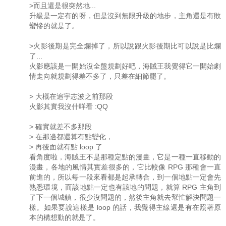
>而且還是很突然地...
升級是一定有的呀，但是沒到無限升級的地步，主角還是有敗
蠻慘的就是了。
>火影後期是完全爛掉了，所以說跟火影後期比可以說是比爛
了...
火影應該是一開始沒全盤規劃好吧，海賊王我覺得它一開始劇
情走向就規劃得差不多了，只差在細節罷了。
> 大概在追宇志波之前那段
火影其實我沒什咩看 :QQ
> 確實就差不多那段
> 在那邊都還算有點變化，
> 再後面就有點 loop 了
看角度啦，海賊王不是那種定點的漫畫，它是一種一直移動的
漫畫，各地的風情其實差很多的，它比較像 RPG 那種會一直
前進的，所以每一段來看都是起承轉合，到一個地點一定會先
熟悉環境，而該地點一定也有該地的問題，就算 RPG 主角到
了下一個城鎮，很少沒問題的，然後主角就去幫忙解決問題一
樣。如果要說這樣是 loop 的話，我覺得主線還是有在照著原
本的構想動的就是了。