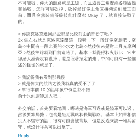
不可能啦，偉大的航路就是主線，而且還要主角歷經各種困難
和挑戰，怎咩可能砍掉，砍掉就好像主角直接傳送到魔王面
前，而且突然裝備等級技能什麼都 Okay 了，就直接決戰了
的。
> 你說克洛克達爾那些都是比較前面的部份了吧？
2x 集左右就是克洛克達爾這一段呀，下一段好像空島吧，空
島->中間有一段比賽的->水之七島->然後後來是對上月光摩利
亞->然後主線就到目前這邊了。基本上我覺得和火影比，它主
線給人感覺沒有亂掉，還是照著預定的走，中間可能有一些描
述的怪怪的就是了。
> 我記得我有看到那幾段
> 就是偉大的航路之後我就真的受不了了
> 單行本前 10 的話印象中倒是都不錯
前十只到廚師加入吧...
外交的話，首先要看地圖，哪邊是海軍可過或是陸軍可以過，
然後要算局勢，包含是短期戰略和長期戰略。基本上如果相信
別人不留守的話，很有可能會被背叛，但是反過來說一堆兵留
守，就沒什咩兵可以出擊了。
Reply