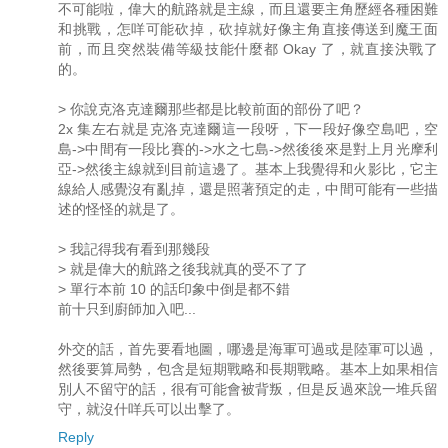
不可能啦，偉大的航路就是主線，而且還要主角歷經各種困難
和挑戰，怎咩可能砍掉，砍掉就好像主角直接傳送到魔王面
前，而且突然裝備等級技能什麼都 Okay 了，就直接決戰了
的。
> 你說克洛克達爾那些都是比較前面的部份了吧？
2x 集左右就是克洛克達爾這一段呀，下一段好像空島吧，空
島->中間有一段比賽的->水之七島->然後後來是對上月光摩利
亞->然後主線就到目前這邊了。基本上我覺得和火影比，它主
線給人感覺沒有亂掉，還是照著預定的走，中間可能有一些描
述的怪怪的就是了。
> 我記得我有看到那幾段
> 就是偉大的航路之後我就真的受不了了
> 單行本前 10 的話印象中倒是都不錯
前十只到廚師加入吧...
外交的話，首先要看地圖，哪邊是海軍可過或是陸軍可以過，
然後要算局勢，包含是短期戰略和長期戰略。基本上如果相信
別人不留守的話，很有可能會被背叛，但是反過來說一堆兵留
守，就沒什咩兵可以出擊了。
Reply