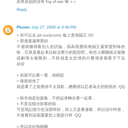
原來原始的沒有 fog of war 喔 = =
Reply
Plumm
July 27, 2008 at 9:46 PM
> 你可以去 ptt suckcomic 板上查海賊王 XD
> 那邊還滿專業的
不過我懶得看別人的評論，因為我覺得海賊王還算蠻對味的
啦，它算是看起來比較沒壓力的類型吧，有些人際關係太複雜
或劇情太複雜的，不然就是太悲情的什麼很多都看不下去
@@
> 前面可以看一看，很精彩
> 後面就免了
就是看了之前覺得不太喜歡，總覺得以忍者為主的怪怪的 :QQ
> 除非他是短篇集，不然起承轉合要一起看，
> 不是這樣分段看的啦...
可是我記憶力也沒那咩好，加上又是看連載，所以沒什咩差，
不會看到這期還要想上期是什咩 :QQ
> 所以說叫拖戲啊