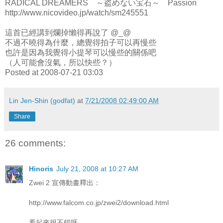
RADICAL DREAMERS ～盗めない宝石～ Passion
http://www.nicovideo.jp/watch/sm245551
這首已經講到爛掉懶得再說了 @_@
不過不曉得為什麼，總覺得拍子可以再慢些
也許是因為我覺得小提琴可以慢些的關係吧
（人可能會沒氣，所以快些？）
Posted at 2008-07-21 03:03
Lin Jen-Shin (godfat)
at
7/21/2008 02:49:00 AM
Share
26 comments:
Hinoris
July 21, 2008 at 10:27 AM
Zwei 2 宣傳動畫釋出：
http://www.falcom.co.jp/zwei2/download.html
看起來很不錯呀。