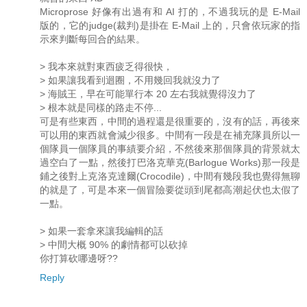
Microprose 好像有出過有和 AI 打的，不過我玩的是 E-Mail
版的，它的judge(裁判)是掛在 E-Mail 上的，只會依玩家的指
示來判斷每回合的結果。
> 我本來就對東西疲乏得很快，
> 如果讓我看到迴圈，不用幾回我就沒力了
> 海賊王，早在可能單行本 20 左右我就覺得沒力了
> 根本就是同樣的路走不停...
可是有些東西，中間的過程還是很重要的，沒有的話，再後來
可以用的東西就會減少很多。中間有一段是在補充隊員所以一
個隊員一個隊員的事績要介紹，不然後來那個隊員的背景就太
過空白了一點，然後打巴洛克華克(Barlogue Works)那一段是
鋪之後對上克洛克達爾(Crocodile)，中間有幾段我也覺得無聊
的就是了，可是本來一個冒險要從頭到尾都高潮起伏也太假了
一點。
> 如果一套拿來讓我編輯的話
> 中間大概 90% 的劇情都可以砍掉
你打算砍哪邊呀??
Reply