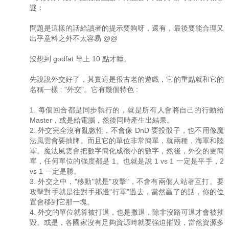
謎：
問題是這樣的話給讀者的提示要夠呀，還有，最後要能合理又
出乎意料之外不太容易 @@
沒想到 godfat 早上 10 點才睡。
先說說外交好了，其實這是很古老的遊戲，它的重點就和它的
名稱一樣 : "外交"。它有幾個特色 :
1. 每個回合都是同步執行的，就是所有人會將自己的行動給
Master，或是給電腦，然後同時產生出結果。
2. 外交完全沒有亂數性，不會像 DnD 要投骰子，也不用像魔
法風雲會要抽牌。而且它的單位非常簡單，就兩種，海軍和陸
軍。魔法風雲會把數字簡化成很小的數字，然後，外交的更簡
單，任何單位的強度都是 1。也就是說 1 vs 1 一定是平手，2
vs 1 一定是勝。
3. 外交之中，"移動"就是"攻擊"，不會有兩個人站著互打。要
攻擊對手就是往對手那邊"行軍"過去，當然贏了的話，你的位
置會移到它那一塊。
4. 外交的單位就算被打退，也是撒退，除非沒路可退才會被摧
毀。或是，各國家沒有足夠資源時就要強迫摧毀，當然資源多