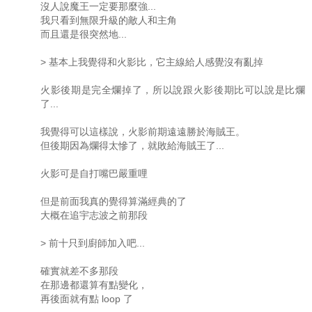
沒人說魔王一定要那麼強...
我只看到無限升級的敵人和主角
而且還是很突然地...
> 基本上我覺得和火影比，它主線給人感覺沒有亂掉
火影後期是完全爛掉了，所以說跟火影後期比可以說是比爛
了...
我覺得可以這樣說，火影前期遠遠勝於海賊王。
但後期因為爛得太慘了，就敗給海賊王了...
火影可是自打嘴巴嚴重哩
但是前面我真的覺得算滿經典的了
大概在追宇志波之前那段
> 前十只到廚師加入吧...
確實就差不多那段
在那邊都還算有點變化，
再後面就有點 loop 了