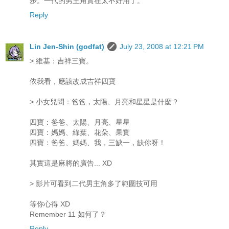
步。一代的男主角實在太不好用了。
Reply
Lin Jen-Shin (godfat)
July 23, 2008 at 12:21 PM
> 維基：吉祥三寶。
依我看，應該改成吉祥四寶
> 小女兒問：爸爸，太陽、月亮和星星是什麼？
四寶：爸爸、太陽、月亮、星星
四寶：媽媽、綠葉、花朵、果實
四寶：爸爸、媽媽、我，三缺一，缺你呀！
其實這是麻將的廣告... XD
> 影片可看到二代男主角多了範圍技可用
等你心得 XD
Remember 11 如何了？
Reply