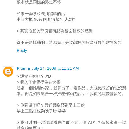
根本就是同樣的路走不停...
如果一套拿來讓我編輯的話
中間大概 90% 的劇情都可以砍掉
> 其實拖戲的部份都有點為後面鋪線的感覺
線不是這樣鋪的，這感覺只是要想結局時拿前面的劇情來套
Reply
Plumm
July 24, 2008 at 11:21 AM
> 通常不夠吧？ XD
> 看久了會覺得像在套招
通常一個推理作家，就算出了一堆作品，大概比較好的也沒幾
本。但是如果集合一堆推理作家的話，可以看的其實蠻多的。
> 你看錯了吧？最近最晚只到早上三點
早上三點睡也夠晚了呀 @@
> 我可以開一場試試看嗎？能不能只跟 AI 打？聽起來是一試
就會的東西 XD