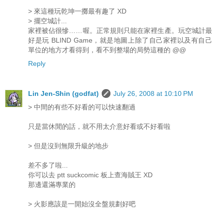
> 來這種玩乾坤一擲最有趣了 XD
> 擺空城計...
家裡被佔很慘……喔。正常規則只能在家裡生產。玩空城計最
好是玩 BLIND Game，就是地圖上除了自己家裡以及有自己
單位的地方才看得到，看不到整場的局勢這種的 @@
Reply
Lin Jen-Shin (godfat)
July 26, 2008 at 10:10 PM
> 中間的有些不好看的可以快速翻過
只是當休閒的話，就不用太介意好看或不好看啦
> 但是沒到無限升級的地步
差不多了啦...
你可以去 ptt suckcomic 板上查海賊王 XD
那邊還滿專業的
> 火影應該是一開始沒全盤規劃好吧