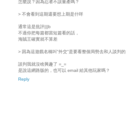
怎麼說？因為忍者不該量產嗎？
> 不會看到這期還要想上期是什咩
通常這是批評|||b
不過你把每篇都當短篇看的話，
海賊王確實就不算差
> 因為這遊戲名稱叫"外交"是要看整個局勢去和人談判的
談判我就沒啥興趣了 =_=
是說這網路版的，也可以 email 給其他玩家嗎？
Reply