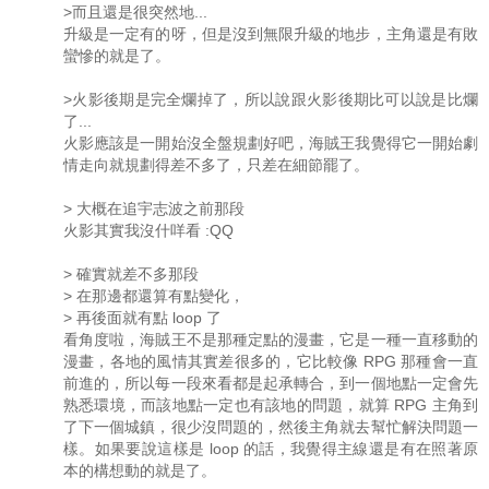
>而且還是很突然地...
升級是一定有的呀，但是沒到無限升級的地步，主角還是有敗
蠻慘的就是了。
>火影後期是完全爛掉了，所以說跟火影後期比可以說是比爛
了...
火影應該是一開始沒全盤規劃好吧，海賊王我覺得它一開始劇
情走向就規劃得差不多了，只差在細節罷了。
> 大概在追宇志波之前那段
火影其實我沒什咩看 :QQ
> 確實就差不多那段
> 在那邊都還算有點變化，
> 再後面就有點 loop 了
看角度啦，海賊王不是那種定點的漫畫，它是一種一直移動的
漫畫，各地的風情其實差很多的，它比較像 RPG 那種會一直
前進的，所以每一段來看都是起承轉合，到一個地點一定會先
熟悉環境，而該地點一定也有該地的問題，就算 RPG 主角到
了下一個城鎮，很少沒問題的，然後主角就去幫忙解決問題一
樣。如果要說這樣是 loop 的話，我覺得主線還是有在照著原
本的構想動的就是了。