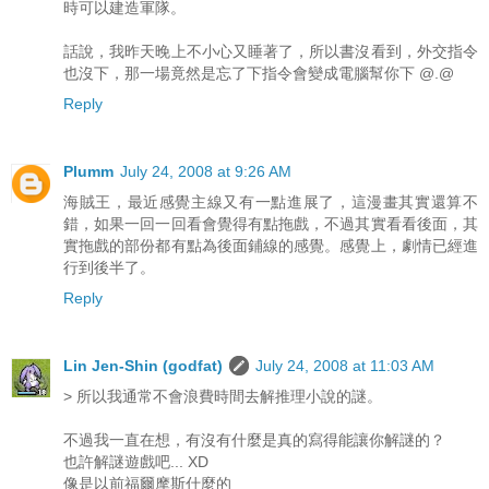
時可以建造軍隊。
話說，我昨天晚上不小心又睡著了，所以書沒看到，外交指令
也沒下，那一場竟然是忘了下指令會變成電腦幫你下 @.@
Reply
Plumm
July 24, 2008 at 9:26 AM
海賊王，最近感覺主線又有一點進展了，這漫畫其實還算不
錯，如果一回一回看會覺得有點拖戲，不過其實看看後面，其
實拖戲的部份都有點為後面鋪線的感覺。感覺上，劇情已經進
行到後半了。
Reply
Lin Jen-Shin (godfat)
July 24, 2008 at 11:03 AM
> 所以我通常不會浪費時間去解推理小說的謎。
不過我一直在想，有沒有什麼是真的寫得能讓你解謎的？
也許解謎遊戲吧... XD
像是以前福爾摩斯什麼的