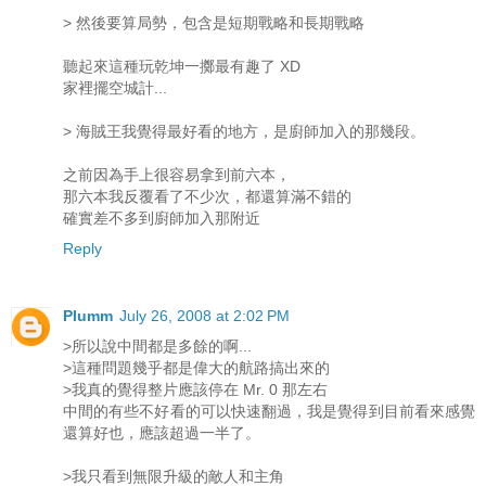
> 然後要算局勢，包含是短期戰略和長期戰略
聽起來這種玩乾坤一擲最有趣了 XD
家裡擺空城計...
> 海賊王我覺得最好看的地方，是廚師加入的那幾段。
之前因為手上很容易拿到前六本，
那六本我反覆看了不少次，都還算滿不錯的
確實差不多到廚師加入那附近
Reply
Plumm
July 26, 2008 at 2:02 PM
>所以說中間都是多餘的啊...
>這種問題幾乎都是偉大的航路搞出來的
>我真的覺得整片應該停在 Mr. 0 那左右
中間的有些不好看的可以快速翻過，我是覺得到目前看來感覺
還算好也，應該超過一半了。
>我只看到無限升級的敵人和主角