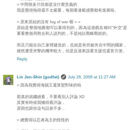
> 中間很多片段都是沒什麼意義的
我是覺得拖得還不太嚴重，每期看連載感覺都有進展啦。
> 原來原始的沒有 fog of war 喔 = =
原始是整個地圖都可以看得到的，因為這遊戲名稱叫"外交"是
要看整個局勢去和人談判的，不是純比戰略戰術的。
而且只能在自己家裡建造的，也就是有些被夾在中間的國家，
雖然遭受夾擊的機率較大，但是反過來說要支援也還算方便。
Reply
Lin Jen-Shin (godfat)
July 28, 2008 at 11:27 AM
> 因為我覺得海賊王還算蠻對味的啦
那真的就繼續看，不要看別人評論 XD
其實有時候我懶得看評論，
原因也跟你這句話差不多...
> 總覺得以忍者為主的怪怪的