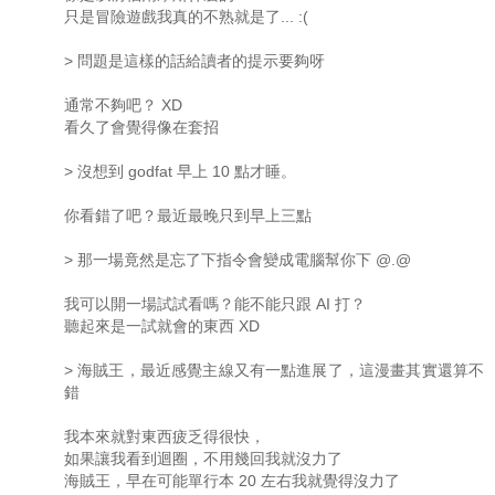
只是冒險遊戲我真的不熟就是了... :(
> 問題是這樣的話給讀者的提示要夠呀
通常不夠吧？ XD
看久了會覺得像在套招
> 沒想到 godfat 早上 10 點才睡。
你看錯了吧？最近最晚只到早上三點
> 那一場竟然是忘了下指令會變成電腦幫你下 @.@
我可以開一場試試看嗎？能不能只跟 AI 打？
聽起來是一試就會的東西 XD
> 海賊王，最近感覺主線又有一點進展了，這漫畫其實還算不
錯
我本來就對東西疲乏得很快，
如果讓我看到迴圈，不用幾回我就沒力了
海賊王，早在可能單行本 20 左右我就覺得沒力了