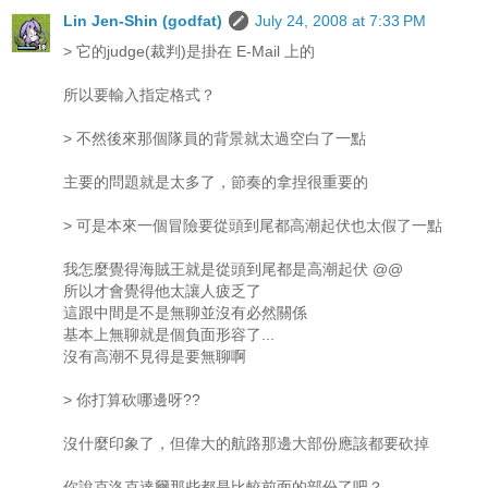
Lin Jen-Shin (godfat)
July 24, 2008 at 7:33 PM
> 它的judge(裁判)是掛在 E-Mail 上的
所以要輸入指定格式？
> 不然後來那個隊員的背景就太過空白了一點
主要的問題就是太多了，節奏的拿捏很重要的
> 可是本來一個冒險要從頭到尾都高潮起伏也太假了一點
我怎麼覺得海賊王就是從頭到尾都是高潮起伏 @@
所以才會覺得他太讓人疲乏了
這跟中間是不是無聊並沒有必然關係
基本上無聊就是個負面形容了...
沒有高潮不見得是要無聊啊
> 你打算砍哪邊呀??
沒什麼印象了，但偉大的航路那邊大部份應該都要砍掉
你說克洛克達爾那些都是比較前面的部份了吧？