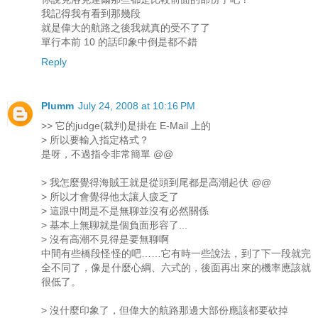
我記得我有看到那幾段
就是偉大的航路之後我就真的受不了了
單行本前 10 的話印象中倒是都不錯
Reply
Plumm
July 24, 2008 at 10:16 PM
>> 它的judge(裁判)是掛在 E-Mail 上的
> 所以要輸入指定格式？
是呀，不過指令非常簡單 @@
> 我怎麼覺得海賊王就是從頭到尾都是高潮起伏 @@
> 所以才會覺得他太讓人疲乏了
> 這跟中間是不是無聊並沒有必然關係
> 基本上無聊就是個負面形容了...
> 沒有高潮不見得是要無聊啊
中間有些橋段怪怪的吧……它有時一些說法，到了下一段就完
全不同了，像是什麼心綱、六式的，後面再出來的機率應該就
很低了。
> 沒什麼印象了，但偉大的航路那邊大部份應該都要砍掉