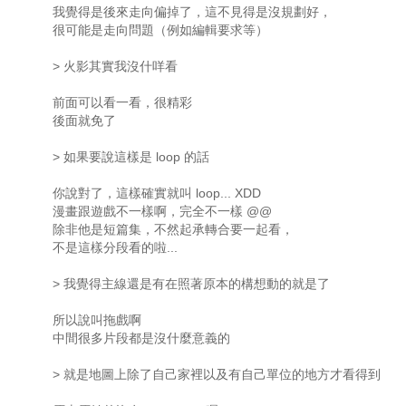
我覺得是後來走向偏掉了，這不見得是沒規劃好，
很可能是走向問題（例如編輯要求等）
> 火影其實我沒什咩看
前面可以看一看，很精彩
後面就免了
> 如果要說這樣是 loop 的話
你說對了，這樣確實就叫 loop... XDD
漫畫跟遊戲不一樣啊，完全不一樣 @@
除非他是短篇集，不然起承轉合要一起看，
不是這樣分段看的啦...
> 我覺得主線還是有在照著原本的構想動的就是了
所以說叫拖戲啊
中間很多片段都是沒什麼意義的
> 就是地圖上除了自己家裡以及有自己單位的地方才看得到