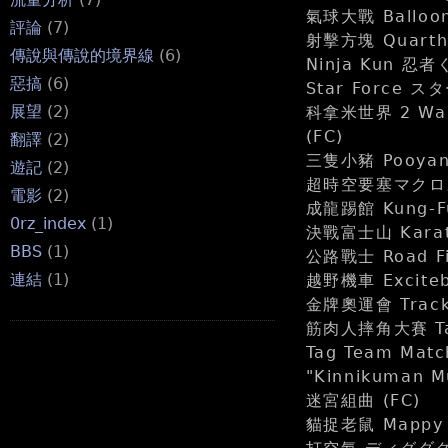
氣球大戰 Balloo
評論
(7)
射擊方塊 Quarth
傳說與傳說的境界線
(6)
Ninja Kun 忍
惡搞
(6)
Star Force 
展望
(2)
科拿米世界 2 Wai
(FC)
翻譯
(2)
三隻小豬 Pooyan
遊記
(2)
超時空要塞マクロス Ch
電影
(2)
成龍踢館 Kung-Fu 
0rz_index
(1)
決戰富士山 Karat
BBS
(1)
公路戰士 Road F
連結
(1)
越野機車 Excite
金牌奧運會 Track
筋肉人摔角大賽 Ta
Tag Team Mat
"Kinnikuman M
迷宮組曲 (FC)
貓捉老鼠 Mappy