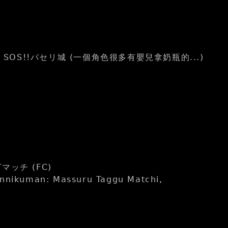
ールド2 SOS!!パセリ城 (一個角色很多有嬰兒拿奶瓶的...)
マッチ (FC)
ikuman: Massuru Taggu Matchi,