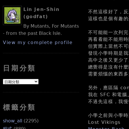
Lin Jen-Shin
不然這樣好了，反
(godfat)
這樣也是個有趣的
By Mutants, For Mutants
不可能能一次列完
- from the past Black Isle.
再看看能不能用時
View my complete profile
但實際上當然不可
發現小學時期是我
高中之後又更少了
總覺得是沒有什麼
日期分類
需要煩惱的東西多
另外，應區隔 con
我在 SFC 和
不過先這樣，我慢
標籤分類
小學之前與小學時
show_all
(2295)
Lost Vikings
程式
(889)