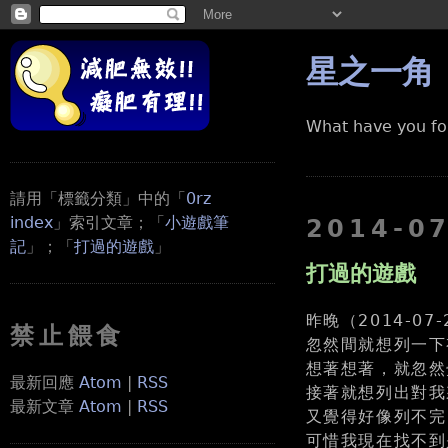
星之一角
What have you fo
請用「標籤分類」中的「
0rz
index
」索引文章；「
小遊戲筆
2014-0
記
」；「
打過的遊戲
」
打過的遊戲
昨晚（2014-0
禁止餵食
忽然間就想列一下
想著想著，就忽然
最新回應
Atom
|
RSS
接著就想列出對我
最新文章
Atom
|
RSS
又覺得好像列不完
可惜我現在找不到是