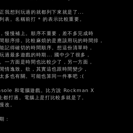
正我想到玩過的就都列下來就是了...
列表。名稱前打 * 的表示比較重要。
，慢慢補上。順序不重要，差不多完成時
間順序排。比較麻煩的是應該用玩的時間排，
能記得確切的時間順序。想這份清單時，
玩過最多遊戲的時期... 國中少了很多，
。一方面是時間也比較少了，另一方面，
閒情逸致。欸，其實這也跟時間變少，
太多也有關。可能也算同一件事吧 :(
sole 和電腦遊戲。比方說 Rockman X
電腦上都打過。電腦上是打比較多就是了。
慢改。
期：