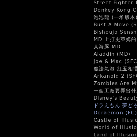
Street Fighter 
Donkey Kong C
泡泡龍 (一堆版本
Bust A Move 
Bishoujo Sensh
MD 上打史萊姆
某海豚 MD
Aladdin (MD)
Joe & Mac (
魔法氣泡 紅玉相惜 
Arkanoid 2 (SF
Zombies Ate M
一個工廠要弄出什麼
Disney's Beaut
ドラえもん 夢どろ
Doraemon (FC
Castle of Illu
World of Illus
Land of Illusi