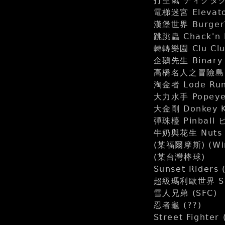
打空氣 ディグダグ D
電梯迷宮 Elevat
漢堡世界 Burge
跳跳蟲 Chack'n
轉轉樂園 Clu Cl
企鵝先生 Binary
高橋名人之冒險島 Hu
淘金者 Lode Run
大力水手 Popeye
大金剛 Donkey 
彈珠檯 Pinball
牛奶與花生 Nuts 
(某福爾摩斯) (Wi
(某台灣棒球)
Sunset Riders
超級瑪利歐世界 Supe
雪人兄弟 (SFC)
忍者龜 (??)
Street Fighte