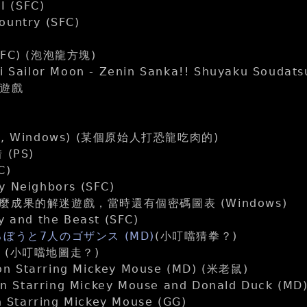
II (SFC)
ountry (SFC)
)
(SFC) (泡泡龍方塊)
i Sailor Moon - Zenin Sanka!! Shuyaku Soudats
的遊戲
SFC, Windows) (某個原始人打恐龍吃肉的)
(PS)
C)
y Neighbors (SFC)
成果的解迷遊戲，當時還有個密碼圖表 (Windows)
y and the Beast (SFC)
ぼうと7人のゴザンス (MD)
(小叮噹猜拳？)
)
(小叮噹地圖走？)
sion Starring Mickey Mouse (MD) (米老鼠)
ion Starring Mickey Mouse and Donald Duck (M
on Starring Mickey Mouse (GG)