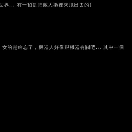
類與黴菌的世界... 有一招是把敵人捲裡來甩出去的)
炸彈，女的是啥忘了，機器人好像跟機器有關吧... 其中一個