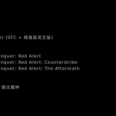
gger (SFC + 模擬器英文版)
quer: Red Alert
quer: Red Alert: Counterstrike
quer: Red Alert: The Aftermath
e
 復仇魔神