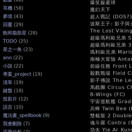
爆笑躲避球
耳機
(58)
魔幻天下
夢境
(43)
超人戰記 (DOS?)
波斯王子: 影子與
回覆
(29)
The Lost Vikin
飽和脂肪星
(28)
超級瑪利歐兄弟 Supe
TODO
(25)
超級瑪利歐兄弟 3 Su
星之一角
(23)
瑪利歐兄弟 Mari
ann
(22)
南極大冒險 Antar
小說
(22)
前線任務 Front 
殺戮戰場 Field
專案_project
(19)
影子傳說 The Leg
清單
(19)
馬戲團 Circus Ch
鍵盤
(18)
B-Wings (FC)
投影片
(12)
宇宙巡航艦 Gradiu
語言
(10)
兵蜂 Twin Bee (
魔法書_spellbook
(9)
雙截龍 2 Double 
魂斗羅 Contra (
我會刪除
(7)
功夫 Yie Ar Kun
流量分析
(7)