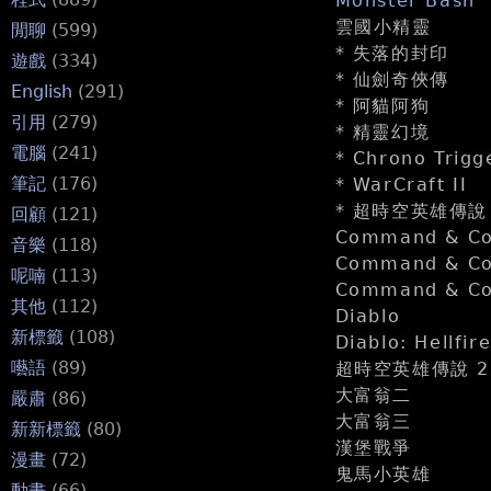
Monster Bash
雲國小精靈
閒聊
(599)
* 失落的封印
遊戲
(334)
* 仙劍奇俠傳
English
(291)
* 阿貓阿狗
引用
(279)
* 精靈幻境
電腦
(241)
* Chrono Tri
筆記
(176)
* WarCraft II
* 超時空英雄傳說
回顧
(121)
Command & Con
音樂
(118)
Command & Con
呢喃
(113)
Command & Con
其他
(112)
Diablo
新標籤
(108)
Diablo: Hellfir
囈語
(89)
超時空英雄傳說 2
大富翁二
嚴肅
(86)
大富翁三
新新標籤
(80)
漢堡戰爭
漫畫
(72)
鬼馬小英雄
動畫
(66)