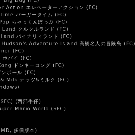
ig Dug (FC)
or Action エレベーターアクション (FC)
rTime バーガータイム (FC)
 Pop ちゃっくんぽっぷ (FC)
u Land クルクルランド (FC)
 Land バイナリィランド (FC)
dson's Adventure Island 高橋名人の冒険島 (FC
ner (FC)
 ポパイ (FC)
Kong ドンキーコング (FC)
 ピンボール (FC)
& Milk ナッツ&ミルク (FC)
ndows)
 (SFC) (西部牛仔)
r Mario World (SFC)
r (MD, 多個版本)