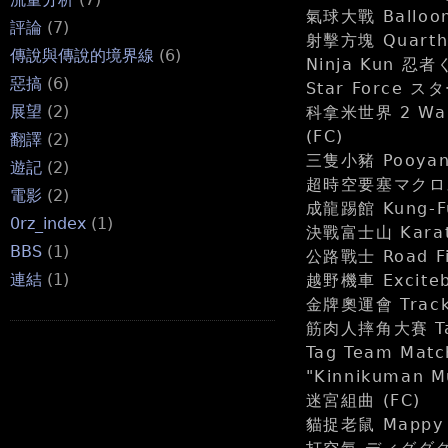
氣球大戰 Balloo
評論
(7)
射擊方塊 Quarth
傳說與傳說的境界線
(6)
Ninja Kun 忍
惡搞
(6)
Star Force 
展望
(2)
科拿米世界 2 Wai
(FC)
翻譯
(2)
三隻小豬 Pooyan
遊記
(2)
超時空要塞マクロス Ch
電影
(2)
成龍踢館 Kung-Fu 
0rz_index
(1)
決戰富士山 Karat
BBS
(1)
公路戰士 Road F
連結
(1)
越野機車 Excite
金牌奧運會 Track
筋肉人摔角大賽 Ta
Tag Team Mat
"Kinnikuman M
迷宮組曲 (FC)
貓捉老鼠 Mappy