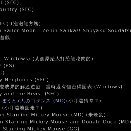
II (SFC)
ountry (SFC)
)
(SFC) (泡泡龍方塊)
i Sailor Moon - Zenin Sanka!! Shuyaku Soudats
的遊戲
SFC, Windows) (某個原始人打恐龍吃肉的)
(PS)
C)
y Neighbors (SFC)
成果的解迷遊戲，當時還有個密碼圖表 (Windows)
y and the Beast (SFC)
ぼうと7人のゴザンス (MD)
(小叮噹猜拳？)
)
(小叮噹地圖走？)
sion Starring Mickey Mouse (MD) (米老鼠)
ion Starring Mickey Mouse and Donald Duck (M
on Starring Mickey Mouse (GG)