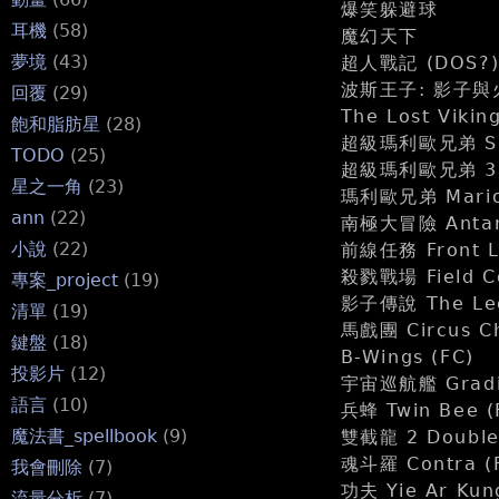
爆笑躲避球
耳機
(58)
魔幻天下
夢境
(43)
超人戰記 (DOS?)
波斯王子: 影子與
回覆
(29)
The Lost Vikin
飽和脂肪星
(28)
超級瑪利歐兄弟 Supe
TODO
(25)
超級瑪利歐兄弟 3 Su
星之一角
(23)
瑪利歐兄弟 Mari
ann
(22)
南極大冒險 Antar
小說
(22)
前線任務 Front 
殺戮戰場 Field
專案_project
(19)
影子傳說 The Leg
清單
(19)
馬戲團 Circus Ch
鍵盤
(18)
B-Wings (FC)
投影片
(12)
宇宙巡航艦 Gradiu
語言
(10)
兵蜂 Twin Bee (
魔法書_spellbook
(9)
雙截龍 2 Double 
魂斗羅 Contra (
我會刪除
(7)
功夫 Yie Ar Kun
流量分析
(7)