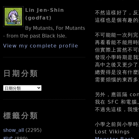
Lin Jen-Shin
不然這樣好了，反
(godfat)
這樣也是個有趣的
By Mutants, For Mutants
不可能能一次列完
- from the past Black Isle.
再看看能不能用時
View my complete profile
但實際上當然不可
發現小學時期是我
高中之後又更少了
總覺得是沒有什麼
日期分類
需要煩惱的東西多
另外，應區隔 con
我在 SFC 和
不過先這樣，我慢
標籤分類
小學之前與小學時
show_all
(2295)
Lost Vikings
程式
(889)