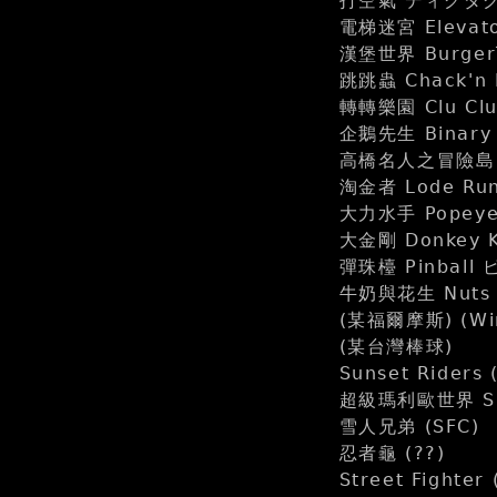
打空氣 ディグダグ D
電梯迷宮 Elevat
漢堡世界 Burge
跳跳蟲 Chack'n
轉轉樂園 Clu Cl
企鵝先生 Binary
高橋名人之冒險島 Hu
淘金者 Lode Run
大力水手 Popeye
大金剛 Donkey 
彈珠檯 Pinball
牛奶與花生 Nuts 
(某福爾摩斯) (Wi
(某台灣棒球)
Sunset Riders
超級瑪利歐世界 Supe
雪人兄弟 (SFC)
忍者龜 (??)
Street Fighte