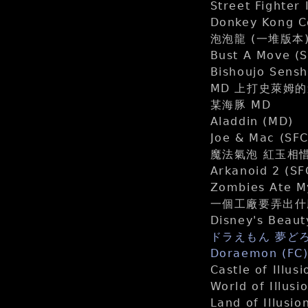
Street Fighter 
Donkey Kong C
泡泡龍 (一堆版本
Bust A Move 
Bishoujo Sensh
MD 上打史萊姆
某海豚 MD
Aladdin (MD)
Joe & Mac (
魔法氣泡 紅玉相惜 
Arkanoid 2 (SF
Zombies Ate M
一個工廠要弄出什麼
Disney's Beaut
ドラえもん 夢どろ
Doraemon (FC
Castle of Illu
World of Illus
Land of Illusi