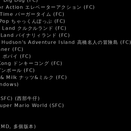
ig Dug (FC)
or Action エレベーターアクション (FC)
rTime バーガータイム (FC)
 Pop ちゃっくんぽっぷ (FC)
u Land クルクルランド (FC)
 Land バイナリィランド (FC)
dson's Adventure Island 高橋名人の冒険島 (FC
ner (FC)
 ポパイ (FC)
Kong ドンキーコング (FC)
 ピンボール (FC)
& Milk ナッツ&ミルク (FC)
ndows)
 (SFC) (西部牛仔)
r Mario World (SFC)
r (MD, 多個版本)