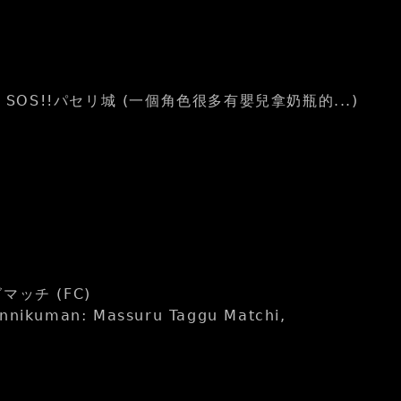
ールド2 SOS!!パセリ城 (一個角色很多有嬰兒拿奶瓶的...)
マッチ (FC)
ikuman: Massuru Taggu Matchi,