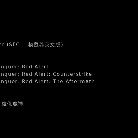
gger (SFC + 模擬器英文版)
quer: Red Alert
quer: Red Alert: Counterstrike
quer: Red Alert: The Aftermath
e
 復仇魔神