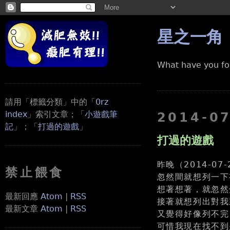
星之一角
What have you fo
請用「標籤分類」中的「
0rz
index
」索引文章；「
小遊戲筆
2014-0
記
」；「
打過的遊戲
」
打過的遊戲
昨晚（2014-0
禁止餵食
忽然間就想列一下
想著想著，就忽然
最新回應
Atom
|
RSS
接著就想列出對我
最新文章
Atom
|
RSS
又覺得好像列不完
可惜我現在找不到是