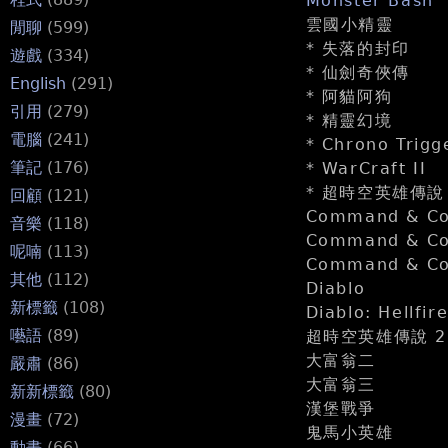
Monster Bash
雲國小精靈
閒聊
(599)
* 失落的封印
遊戲
(334)
* 仙劍奇俠傳
English
(291)
* 阿貓阿狗
引用
(279)
* 精靈幻境
電腦
(241)
* Chrono Tri
筆記
(176)
* WarCraft II
* 超時空英雄傳說
回顧
(121)
Command & Con
音樂
(118)
Command & Con
呢喃
(113)
Command & Con
其他
(112)
Diablo
新標籤
(108)
Diablo: Hellfir
囈語
(89)
超時空英雄傳說 2
大富翁二
嚴肅
(86)
大富翁三
新新標籤
(80)
漢堡戰爭
漫畫
(72)
鬼馬小英雄
動畫
(66)