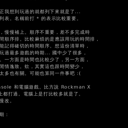
正我想到玩過的就都列下來就是了...
列表。名稱前打 * 的表示比較重要。
，慢慢補上。順序不重要，差不多完成時
間順序排。比較麻煩的是應該用玩的時間排，
能記得確切的時間順序。想這份清單時，
玩過最多遊戲的時期... 國中少了很多，
。一方面是時間也比較少了，另一方面，
閒情逸致。欸，其實這也跟時間變少，
太多也有關。可能也算同一件事吧 :(
sole 和電腦遊戲。比方說 Rockman X
電腦上都打過。電腦上是打比較多就是了。
慢改。
期：