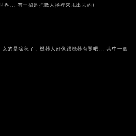
類與黴菌的世界... 有一招是把敵人捲裡來甩出去的)
炸彈，女的是啥忘了，機器人好像跟機器有關吧... 其中一個