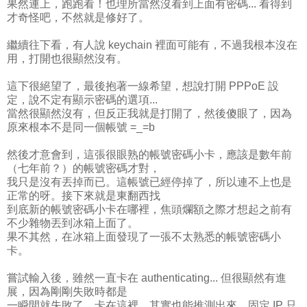
果然連上，跑跑看！也理所當然沒看到上面有密碼... 看得到
才奇怪吧，不然就是修好了。
繼續往下看，有人說 keychain 裡面可能有，不過我根本沒在
用，打開也很顯然沒有。
這下很絕望了，最後抱著一線希望，想說打開 PPPoE 設
定，說不定有顯示密碼的選項...
當然很顯然沒有，但反正我就是打開了，然後傻眼了，因為
原來根本不是同一個帳號 =_=b
然後才意會到，這張很眼熟的帳號密碼小卡，應該是數年前
（七年前？）的帳號密碼才對，
我只是沒有丟掉而已。這帳號已經停掉了，所以連不上也是
正常的呀。接下來就是東翻西找
到底新的帳號密碼小卡在哪裡，焦頭爛額之際才想起之前有
不少雜物丟到冰箱上面了。
果不其然，在冰箱上面發現了一張不太熟悉的帳號密碼小
卡。
嘗試輸入後，雖然一直卡在 authenticating... 但很顯然有進
展，因為剛剛失敗時都是
一瞬間就失敗了，卡在這裡，其實也能推測出來。固定 IP 只