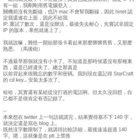
有一組，我剛剛用舊電腦登入，
關機前沒有先斷線，也許 mac 不會幫我斷線，因此 hinet 認
定我還連在上面，因此不給我
IP. 重試了數次，還是沒辦法，最後失去耐心，先嘗試非固定
IP 的版本，果然就連上了。
我就說嘛，難怪一開始那張卡看起來那麼髒髒舊舊，又那麼
熟悉。（馬後砲）
不過最早那個就沒有小卡了。不知道是那時候還沒有那種東
西，還是已經遺失了。總之那真是
以前背起來很難忘的數字和密碼。我到現在還記得 StarCraft
的 cd key... 安裝太多次了。
哈哈，其實還有某組從沒打過的電話咧。但太久沒回想，自
己都不是很肯定有否記錯了。
--
本來想在 twitter 上一句話就講完，結果覺得塞不下 140 字，
就決定還是寫在 blog 上。
既然沒字數限制了，就講得比較詳細，最後遠遠超過 140
字。嗯，這就像是在 ptt 上禁推