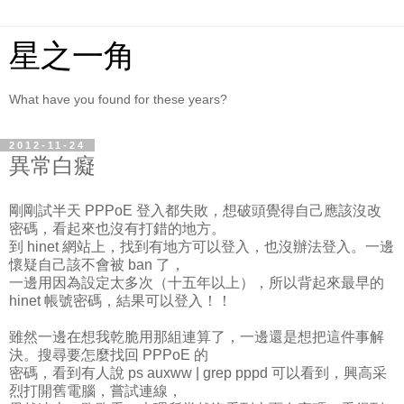
星之一角
What have you found for these years?
2012-11-24
異常白癡
剛剛試半天 PPPoE 登入都失敗，想破頭覺得自己應該沒改
密碼，看起來也沒有打錯的地方。
到 hinet 網站上，找到有地方可以登入，也沒辦法登入。一邊
懷疑自己該不會被 ban 了，
一邊用因為設定太多次（十五年以上），所以背起來最早的
hinet 帳號密碼，結果可以登入！！
雖然一邊在想我乾脆用那組連算了，一邊還是想把這件事解
決。搜尋要怎麼找回 PPPoE 的
密碼，看到有人說 ps auxww | grep pppd 可以看到，興高采
烈打開舊電腦，嘗試連線，