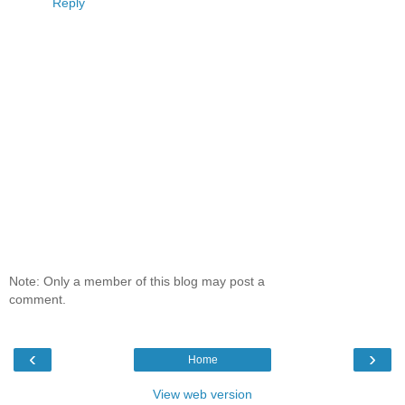
Reply
Note: Only a member of this blog may post a
comment.
‹
›
Home
View web version