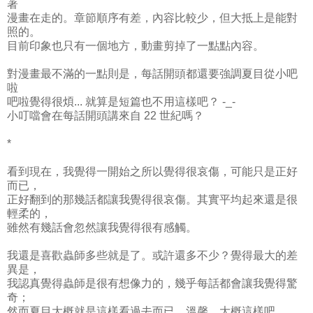
著
漫畫在走的。章節順序有差，內容比較少，但大抵上是能對
照的。
目前印象也只有一個地方，動畫剪掉了一點點內容。
對漫畫最不滿的一點則是，每話開頭都還要強調夏目從小吧
啦
吧啦覺得很煩... 就算是短篇也不用這樣吧？ -_-
小叮噹會在每話開頭講來自 22 世紀嗎？
*
看到現在，我覺得一開始之所以覺得很哀傷，可能只是正好
而已，
正好翻到的那幾話都讓我覺得很哀傷。其實平均起來還是很
輕柔的，
雖然有幾話會忽然讓我覺得很有感觸。
我還是喜歡蟲師多些就是了。或許還多不少？覺得最大的差
異是，
我認真覺得蟲師是很有想像力的，幾乎每話都會讓我覺得驚
奇；
然而夏目大概就是這樣看過去而已。溫馨，大概這樣吧。