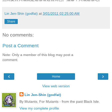
Lin Jen-Shin (godfat)
at
3/01/2011 02:25:00 AM
Share
No comments:
Post a Comment
Note: Only a member of this blog may post a
comment.
‹
›
Home
View web version
Lin Jen-Shin (godfat)
By Mutants, For Mutants - from the past Black Isle.
View my complete profile