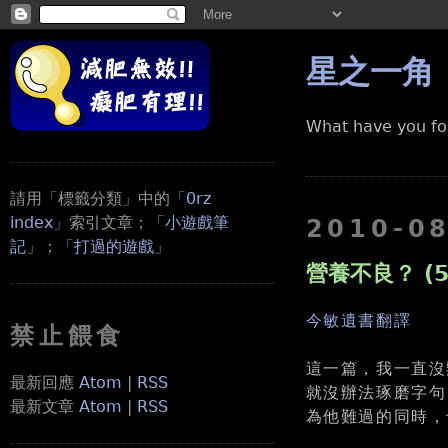
星之一角
What have you fo
請用「標籤分類」中的「
0rz
index
」索引文章；「
小遊戲筆
2010-0
記
」；「
打過的遊戲
」
營養不良？ (5
今敏遺書翻譯
禁止餵食
這一篇，我一直沒
最新回應
Atom
|
RSS
就沒辦法琢磨字句
最新文章
Atom
|
RSS
為他難過的同時，