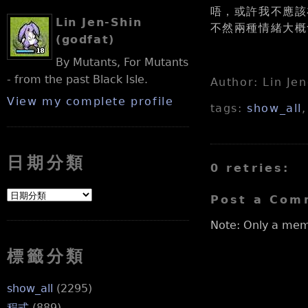
唔，或許我不應該
Lin Jen-Shin
不然兩種情緒大概會
(godfat)
By Mutants, For Mutants
- from the past Black Isle.
Author: Lin Je
View my complete profile
tags:
show_all
日期分類
0 retries:
Post a Com
Note: Only a mem
標籤分類
show_all
(2295)
程式
(889)