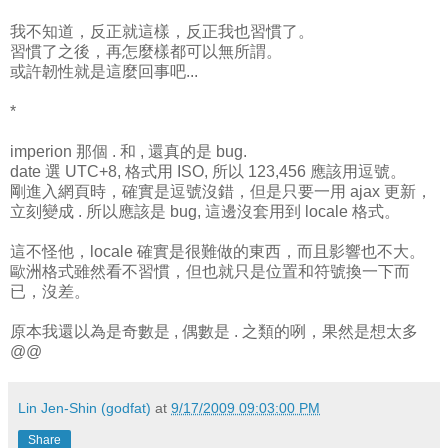
我不知道，反正就這樣，反正我也習慣了。
習慣了之後，再怎麼樣都可以無所謂。
或許韌性就是這麼回事吧...
*
imperion 那個 . 和 , 還真的是 bug.
date 選 UTC+8, 格式用 ISO, 所以 123,456 應該用逗號。
剛進入網頁時，確實是逗號沒錯，但是只要一用 ajax 更新，
立刻變成 . 所以應該是 bug, 這邊沒套用到 locale 格式。
這不怪他，locale 確實是很難做的東西，而且影響也不大。
歐洲格式雖然看不習慣，但也就只是位置和符號換一下而
已，沒差。
原本我還以為是奇數是 , 偶數是 . 之類的咧，果然是想太多
@@
Lin Jen-Shin (godfat)
at
9/17/2009 09:03:00 PM
Share