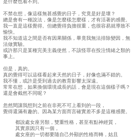
是什麼也看不到。
不禁在想，像這樣無甚感覺的日子，究竟是好是壞？
總是會有一種說法，像是怎麼樣怎麼樣，才有活著的感覺。
我一直是這樣覺得。但總覺得負擔很重，也很容易就導致不
愉快。
我不知道這之間是否有因果關係，畢竟我無法排除變因，無
法做實驗。
或許那只是某種完美主義使然，不該怪罪在投注情緒之類的
事上。
但是，真的。
真的覺得可以這樣看起來天然的日子，好像也滿不錯的。
我不懂，或許是受到過去的教育影響太深遠。
常常在想，如果換個環境成長的話，會是現在這個樣子嗎？
還是會截然不同呢？
忽然間讓我想到之前在非死不可上看到的一段，
覺得還滿有趣的。因為某方面而言確實差不多是這種感覺。
都說處女座另類，雙重性格，甚至有點神經質，
其實原因只有一個，
處女座的一切都要隨自己外顯的性格而轉，姑且