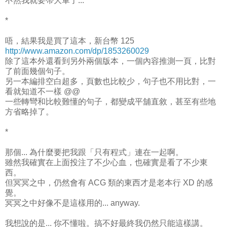
不然我就要帶大軍了...
*
唔，結果我是買了這本，新台幣 125
http://www.amazon.com/dp/1853260029
除了這本外還看到另外兩個版本，一個內容推測一頁，比對
了前面幾個句子。
另一本編排空白超多，頁數也比較少，句子也不用比對，一
看就知道不一樣 @@
一些轉彎和比較難懂的句子，都變成平舖直敘，甚至有些地
方省略掉了。
*
那個... 為什麼要把我跟「只有程式」連在一起啊。
雖然我確實在上面投注了不少心血，也確實是看了不少東
西。
但冥冥之中，仍然會有 ACG 類的東西才是老本行 XD 的感
覺。
冥冥之中好像不是這樣用的... anyway.
我想說的是... 你不懂啦。搞不好最終我仍然只能這樣講。