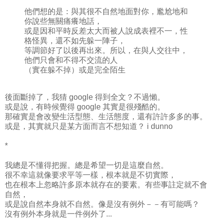
他們想的是：與其很不自然地面對你，尷尬地和
你說些無關痛癢地話，
或是因和平時反差太大而被人說成表裡不一，性
格怪異，還不如先躲一陣子，
等調節好了以後再出來。所以，在與人交往中，
他們只會和不得不交流的人
（實在躲不掉）或是完全陌生
後面斷掉了，我猜 google 得到全文？不過懶。
或是說，有時候覺得 google 其實是很殘酷的。
那確實是會改變生活型態、生活態度，還有許許多多的事。
或是，其實就只是某方面而言不想知道？ i dunno
*
我總是不懂得把握。總是希望一切是這麼自然。
很不幸這就像要求平等一樣，根本就是不切實際，
也在根本上忽略許多原本就存在的要素。有些事註定就不會
自然，
或是說自然本身就不自然。像是沒有例外－－有可能嗎？
沒有例外本身就是一件例外了...