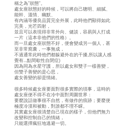
稱之為"狀態"。
處女座狀態好的時候，可以將自己聰明、細膩、
能幹、溫情、幽默、
有內涵等優良品質完全外展，此時他們顯得如此
完美，光芒四射，
並且可以表現得非常外向、健談，容易與人打成
一片（這本非他們的性格）。
而一旦處女座狀態不好，便會變成另一個人，甚
至非常窩囊，一事無成，
不過通常此時他們都躲避外在的干擾,所以讓人感
覺有...點間歇性自閉症)
因為同為水星守護，所以處女和雙子一樣善變，
但雙子善變的是心思，
處女善變的卻是情緒。
很多時候處女座要面對很多實際的瑣事，這時的
處女座便不得不在冷中面對周圍世界：
要麼說話做事很不自然，有做作的痕跡；要麼便
極度冷漠和被動，對誰都不理不睬。
其實處女座很清楚自己現在的樣子，但他們無力
改變和控制自己的情緒，
只能選擇瘋狂地逃避一切。