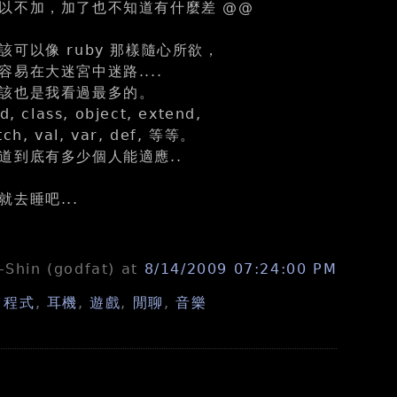
以不加，加了也不知道有什麼差 @@
可以像 ruby 那樣隨心所欲，
易在大迷宮中迷路....
該也是我看過最多的。
d, class, object, extend,
tch, val, var, def, 等等。
道到底有多少個人能適應..
去睡吧...
n-Shin (godfat)
at
8/14/2009 07:24:00 PM
,
程式
,
耳機
,
遊戲
,
閒聊
,
音樂