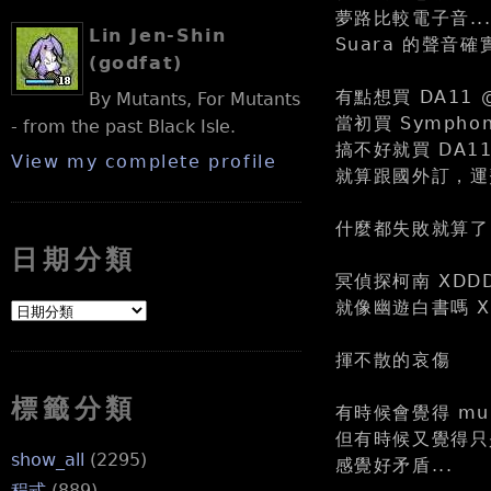
夢路比較電子音...
Lin Jen-Shin
Suara 的聲音
(godfat)
有點想買 DA11 
By Mutants, For Mutants
當初買 Sympho
- from the past Black Isle.
搞不好就買 DA11
View my complete profile
就算跟國外訂，運
什麼都失敗就算了
日期分類
冥偵探柯南 XDD
就像幽遊白書嗎 X
揮不散的哀傷
標籤分類
有時候會覺得 mu
但有時候又覺得只是
show_all
(2295)
感覺好矛盾...
程式
(889)