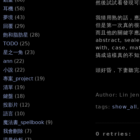
然後試試看發現可
耳機
(58)
夢境
(43)
我猜用熟的話，應該
但是第一次真的很容
回覆
(29)
而且他的關鍵字應
飽和脂肪星
(28)
abstract, seale
TODO
(25)
with, case, ma
星之一角
(23)
搞成這樣真的不知
ann
(22)
小說
(22)
頭好昏，下妻聽完就
專案_project
(19)
清單
(19)
Author: Lin Je
鍵盤
(18)
投影片
(12)
tags:
show_all
語言
(10)
魔法書_spellbook
(9)
我會刪除
(7)
0 retries:
流量分析
(7)