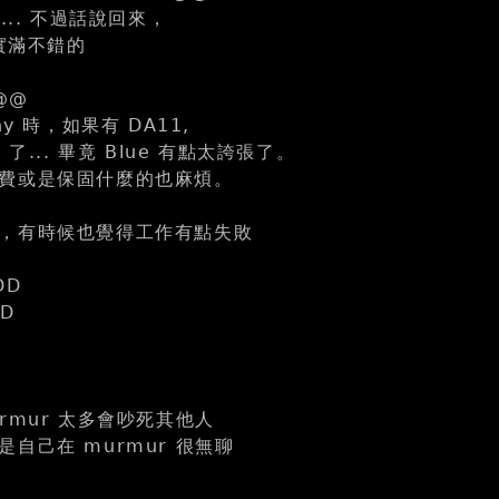
... 不過話說回來，
確實滿不錯的
@@
ny 時，如果有 DA11,
 了... 畢竟 Blue 有點太誇張了。
費或是保固什麼的也麻煩。
，有時候也覺得工作有點失敗
DD
D
rmur 太多會吵死其他人
自己在 murmur 很無聊