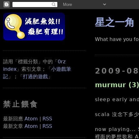
星之一角
What have you fo
請用「標籤分類」中的「
0rz
index
」索引文章；「
小遊戲筆
2009-0
記
」；「
打過的遊戲
」
murmur (3
sleep early and
禁止餵食
scala 沒念下多少.
最新回應
Atom
|
RSS
最新文章
Atom
|
RSS
now playing...
裡面的夢想歌和 A