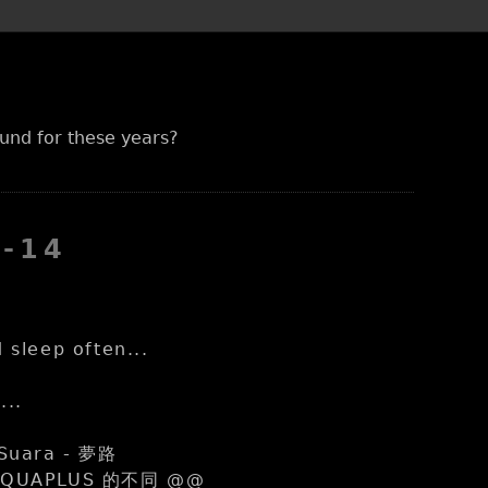
und for these years?
8-14
)
 sleep often...
..
 Suara - 夢路
QUAPLUS 的不同 @@