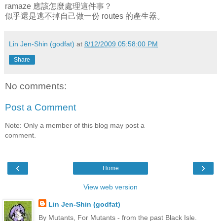
ramaze 應該怎麼處理這件事？
似乎還是逃不掉自己做一份 routes 的產生器。
Lin Jen-Shin (godfat)
at
8/12/2009 05:58:00 PM
Share
No comments:
Post a Comment
Note: Only a member of this blog may post a
comment.
‹
›
Home
View web version
Lin Jen-Shin (godfat)
By Mutants, For Mutants - from the past Black Isle.