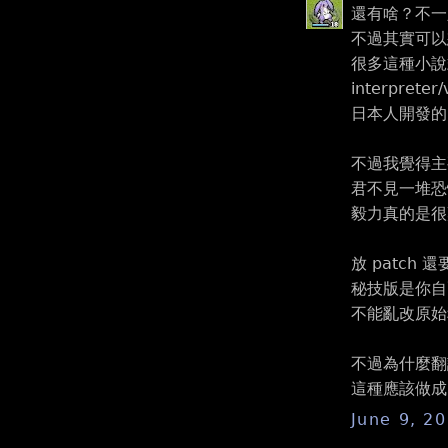
還有啥？不一
不過其實可以
很多這種小說式
interp
日本人開發的？
不過我覺得主
君不見一堆恐怖
毅力真的是很難
放 patch 
秘技版是你自
不能亂改原始
不過為什麼翻
這種應該做成 r
June 9, 2