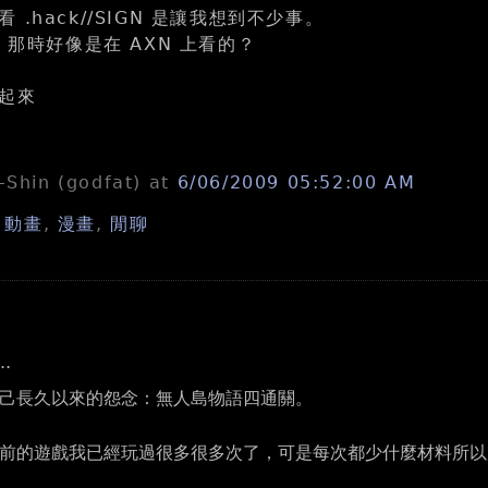
.hack//SIGN 是讓我想到不少事。
. 那時好像是在 AXN 上看的？
起來
n-Shin (godfat)
at
6/06/2009 05:52:00 AM
,
動畫
,
漫畫
,
閒聊
..
己長久以來的怨念：無人島物語四通關。
前的遊戲我已經玩過很多很多次了，可是每次都少什麼材料所以