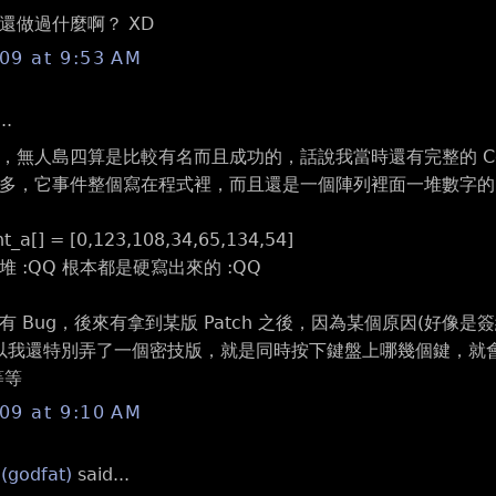
還做過什麼啊？ XD
009 at 9:53 AM
..
，無人島四算是比較有名而且成功的，話說我當時還有完整的 C
多，它事件整個寫在程式裡，而且還是一個陣列裡面一堆數字的，
t_a[] = [0,123,108,34,65,134,54]
 :QQ 根本都是硬寫出來的 :QQ
 Bug，後來有拿到某版 Patch 之後，因為某個原因(好像是簽
，所以我還特別弄了一個密技版，就是同時按下鍵盤上哪幾個鍵，
等等
009 at 9:10 AM
 (godfat)
said...