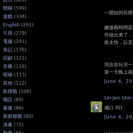
閒聊
(599)
一開始的目標
遊戲
(334)
English
(291)
總遊戲時間是
引用
(279)
件做出來了，
電腦
(241)
衝太快，以至
筆記
(176)
回顧
(121)
現在在玩另一
音樂
(118)
第一天晚上就
呢喃
(113)
June 6, 2
其他
(112)
新標籤
(108)
Lin Jen-Shin
囈語
(89)
滅口 XD
嚴肅
(86)
新新標籤
(80)
June 6, 2
漫畫
(72)
動畫
(66)