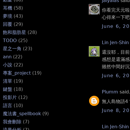
jaiyalas
said.
耳機
(58)
你看完天元啦
夢境
(43)
心得來一下吧
回覆
(29)
June 6, 2
飽和脂肪星
(28)
TODO
(25)
Lin Jen-Shin
星之一角
(23)
還沒耶，目前是
ann
(22)
感想是還滿感
小說
(22)
雖然中間好沉重
專案_project
(19)
June 6, 2
清單
(19)
鍵盤
(18)
Plumm
said.
投影片
(12)
無人島物語4 
語言
(10)
June 8, 2
魔法書_spellbook
(9)
我會刪除
(7)
Lin Jen-Shin
流量分析
(7)