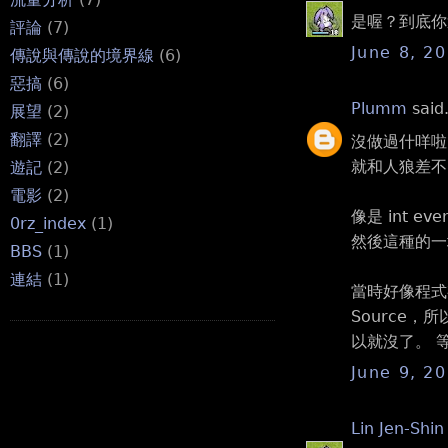
是喔？到底你
評論
(7)
June 8, 2
傳說與傳說的境界線
(6)
惡搞
(6)
Plumm
said.
展望
(2)
翻譯
(2)
沒做過什咩啦
就和人狼差不
遊記
(2)
電影
(2)
像是 int even
0rz_index
(1)
然後這種的一堆
BBS
(1)
連結
(1)
當時好像程式有
Source
以就沒了。 
June 9, 2
Lin Jen-Shin