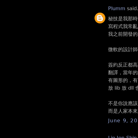
Plumm
said.
秘技是我那時
寫程式我常亂
我之前開發的
微軟的設計師不也
簽約反正都高
翻譯，當年的
有圖形的，有放
放 lib 放 d
不是你說應該放 
而是人家本來
June 9, 2
Lin Jen-Shin