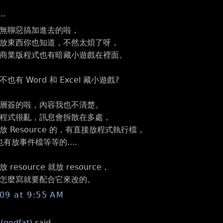
..
無聊惡搞加進去的啦，
放東西你也知道，不然太煩了呀，
商業版程式也有暗藏小遊戲在裡面。
有 Word 和 Excel 藏小遊戲?
層簽的啦，內容我也不清楚。
程式很亂，訊息會拆散在多處，
 Resource 的，有直接放程式執行檔，
ll 也有放事件檔等等的....
resource 就放 resource，
怎麼寫就要配合它來改的。
009 at 9:55 AM
 (godfat)
said...