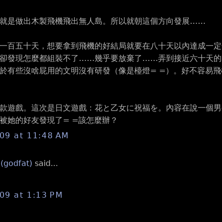
就是做出木製飛機飛出無人島。所以就朝這個方向發展……
一百五十天，想要拿到飛機的好結局就要在八十天以內達成一定
卻發現怎麼都組裝不了……幾乎要放棄了……弄到接近六十天的
於有些沒啥屁用的文明沒有研發（像是檯燈= =）。好不容易
款遊戲。這次是日文遊戲：花と乙女に祝福を。內容在說一個男
被她的好友發現了= =該怎麼辦？
009 at 11:48 AM
 (godfat)
said...
009 at 1:13 PM