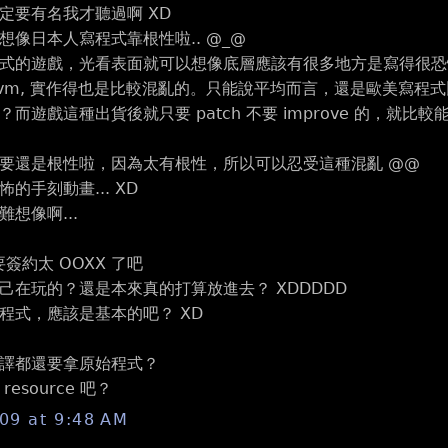
定要有名我才聽過啊 XD
想像日本人寫程式靠根性啦.. @_@
的遊戲，光看表面就可以想像底層應該有很多地方是寫得很恐怖....... 而
reter/vm, 實作得也是比較混亂的。只能說平均而言，還是歐
而遊戲這種出貨後就只要 patch 不要 improve 的，就比較能亂
要還是根性啦，因為太有根性，所以可以忍受這種混亂 @@
的手刻動畫... XD
想像啊...
還要簽約太 OOXX 了吧
己在玩的？還是本來真的打算放進去？ XDDDDD
程式，應該是基本的吧？ XD
譯都還要拿原始程式？
esource 吧？
009 at 9:48 AM