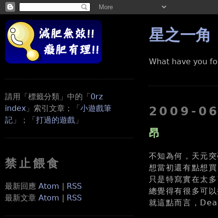
星之一角
What have you fo
請用「標籤分類」中的「
0rz
index
」索引文章；「
小遊戲筆
2009-0
記
」；「
打過的遊戲
」
昂
不知為何，天元突
禁止餵食
想當初還有點想買 .
只是特寫實在太多
最新回應
Atom
|
RSS
總覺得有很多可以
最新文章
Atom
|
RSS
就這點而言，Dea