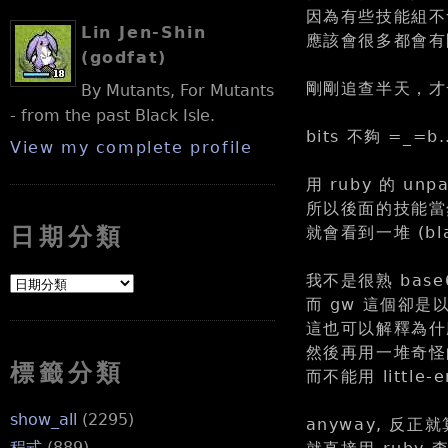
因為有些技能組不會
Lin Jen-Shin
應該會很多都會有問
(godfat)
剛剛追查半天，才
By Mutants, For Mutants
- from the past Black Isle.
bits 不夠 =_=b..
View my complete profile
用 ruby 的 unp
所以後面的技能當然
就會看到一堆 (blan
日期分類
我不是很熟 base
而 gw 這個卻是
這也可以解釋為什麼我用
然後再用一堆奇怪的
標籤分類
而不能用 little
show_all
(2295)
anyway, 反
程式
(889)