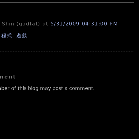
n-Shin (godfat)
at
5/31/2009 04:31:00 PM
,
程式
,
遊戲
ment
ber of this blog may post a comment.