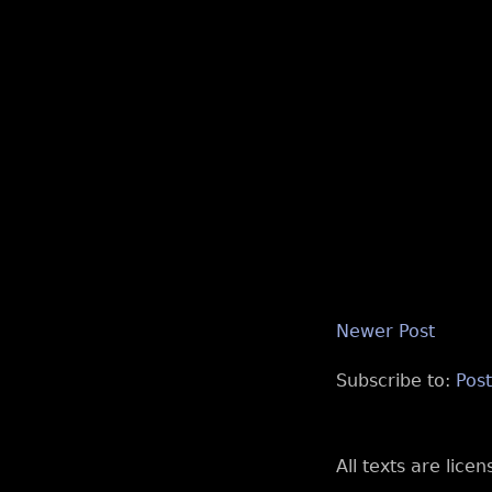
Newer Post
Subscribe to:
Pos
All texts are lice