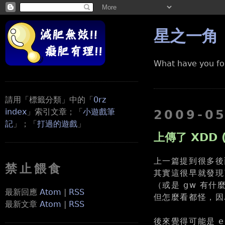
星之一角
What have you fo
請用「標籤分類」中的「
0rz
index
」索引文章；「
小遊戲筆
2009-0
記
」；「
打過的遊戲
」
上傳了 XDD (
上一篇提到很多後
禁止餵食
其實這很早就發現了
（或是 gw 有什
最新回應
Atom
|
RSS
但怎麼看都怪，因
最新文章
Atom
|
RSS
後來覺得可能是 e