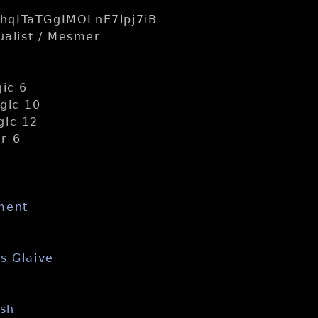
hqITaTGgIMOLnE7lpj7iB
ualist / Mesmer
gic 6
gic 10
gic 12
r 6
ment
s Glaive
esh