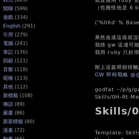
就直接用 ruby 查
（也難怪他是 6 b
閒聊
(599)
遊戲
(334)
('%06d' % Base
English
(291)
引用
(279)
果然改成這樣就沒
電腦
(241)
我猜 gw 這邊可能
筆記
(176)
我用 ruby 只
回顧
(121)
附上這篇裡錯得離
音樂
(118)
GW 即時戰略 @
呢喃
(113)
其他
(112)
godfat ~/p/g/g
新標籤
(108)
Skills/0H-Rt-Me
囈語
(89)
Skills/
嚴肅
(86)
新新標籤
(80)
漫畫
(72)
Template: Skill
動畫
(66)