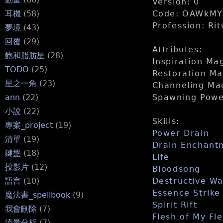
Version: 0
Code: OAWkMY
耳機
(58)
Profession: Rit
夢境
(43)
回覆
(29)
Attributes:
飽和脂肪星
(28)
Inspiration Ma
TODO
(25)
Restoration Ma
星之一角
(23)
Channeling Ma
Spawning Powe
ann
(22)
小說
(22)
Skills:
專案_project
(19)
Power Drain
清單
(19)
Drain Enchant
鍵盤
(18)
Life
投影片
(12)
Bloodsong
Destructive Wa
語言
(10)
Essence Strike
魔法書_spellbook
(9)
Spirit Rift
我會刪除
(7)
Flesh of My Fl
流量分析
(7)