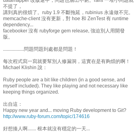
datamapper 改版途中，問題也層出不窮。rails 一堆小問題就
不提了，
講到真的很煩了。ruby 1.9 不斷拖延，rubinius 永遠做不完。
memcache-client 沒有更新，對 hoe 和 ZenTest 有 runtime
dependency...
facebooker 沒有 rubyforge gem release, 強迫別人用開發
版。
.................問題問題到處都是問題！
每次程式寫一寫就要幫別人修漏洞，這實在是有夠煩的啊！
Michael Klishin 說：
Ruby people are a bit like children (in a good sense, and
myself included). They like playing and not necessary like
keeping things organized.
出自這：
Happy new year and... moving Ruby development to Git?
http://www.ruby-forum.com/topic/174616
好想揍人啊....... 根本就沒有穩定的一天...