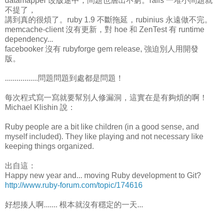
datamapper 改版途中，問題也層出不窮。rails 一堆小問題就
不提了，
講到真的很煩了。ruby 1.9 不斷拖延，rubinius 永遠做不完。
memcache-client 沒有更新，對 hoe 和 ZenTest 有 runtime
dependency...
facebooker 沒有 rubyforge gem release, 強迫別人用開發
版。
.................問題問題到處都是問題！
每次程式寫一寫就要幫別人修漏洞，這實在是有夠煩的啊！
Michael Klishin 說：
Ruby people are a bit like children (in a good sense, and
myself included). They like playing and not necessary like
keeping things organized.
出自這：
Happy new year and... moving Ruby development to Git?
http://www.ruby-forum.com/topic/174616
好想揍人啊....... 根本就沒有穩定的一天...