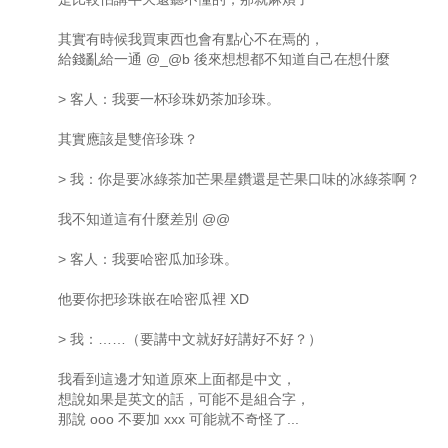
其實有時候我買東西也會有點心不在焉的，
給錢亂給一通 @_@b 後來想想都不知道自己在想什麼
> 客人：我要一杯珍珠奶茶加珍珠。
其實應該是雙倍珍珠？
> 我：你是要冰綠茶加芒果星鑽還是芒果口味的冰綠茶啊？
我不知道這有什麼差別 @@
> 客人：我要哈密瓜加珍珠。
他要你把珍珠嵌在哈密瓜裡 XD
> 我：……（要講中文就好好講好不好？）
我看到這邊才知道原來上面都是中文，
想說如果是英文的話，可能不是組合字，
那說 ooo 不要加 xxx 可能就不奇怪了...