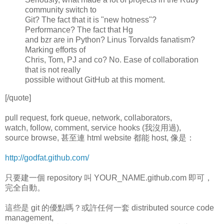
community switch to
Git? The fact that it is "new hotness"?
Performance? The fact that Hg
and bzr are in Python? Linus Torvalds fanatism?
Marking efforts of
Chris, Tom, PJ and co? No. Ease of collaboration
that is not really
possible without GitHub at this moment.
[/quote]
pull request, fork queue, network, collaborators,
watch, follow, comment, service hooks (我沒用過),
source browse, 甚至連 html website 都能 host, 像是：
http://godfat.github.com/
只要建一個 repository 叫 YOUR_NAME.github.com 即可，
完全自動。
這些是 git 的優點嗎？或許任何一套 distributed source code
management,