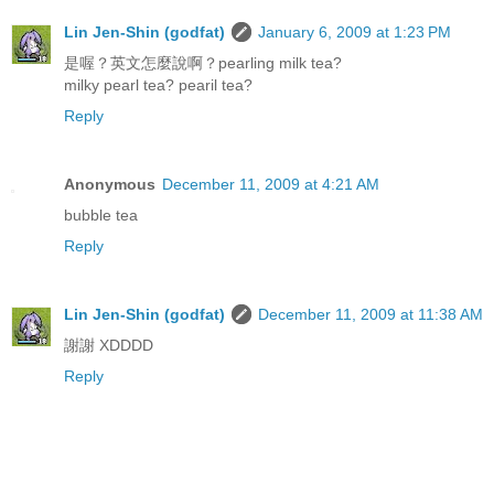
Lin Jen-Shin (godfat)
January 6, 2009 at 1:23 PM
是喔？英文怎麼說啊？pearling milk tea?
milky pearl tea? pearil tea?
Reply
Anonymous
December 11, 2009 at 4:21 AM
bubble tea
Reply
Lin Jen-Shin (godfat)
December 11, 2009 at 11:38 AM
謝謝 XDDDD
Reply