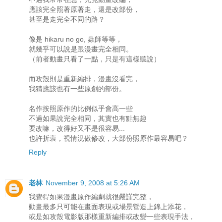
應該完全照著原著走，還是改部份，
甚至是走完全不同的路？
像是 hikaru no go, 蟲師等等，
就幾乎可以說是跟漫畫完全相同。
（前者動畫只看了一點，只是有這樣聽說）
而攻殼則是重新編排，漫畫沒看完，
我猜應該也有一些原創的部份。
名作按照原作的比例似乎會高一些
不過如果說完全相同，其實也有點無趣
要改嘛，改得好又不是很容易...
也許折衷，視情況做修改，大部份照原作最容易吧？
Reply
老林
November 9, 2008 at 5:26 AM
我覺得如果漫畫原作編劇就很嚴謹完整，
動畫最多只可能在畫面表現或場景營造上錦上添花，
或是如攻殼電影版那樣重新編排或改變一些表現手法，