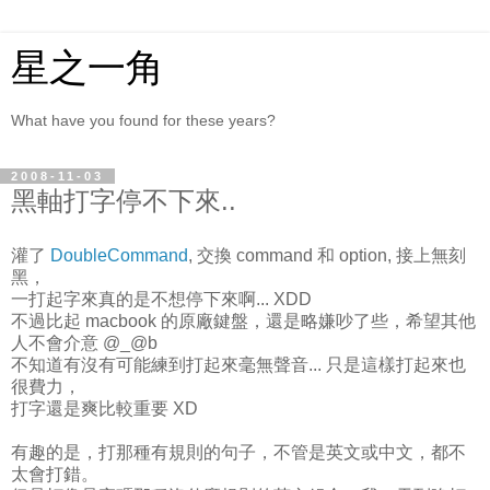
星之一角
What have you found for these years?
2008-11-03
黑軸打字停不下來..
灌了
DoubleCommand
, 交換 command 和 option, 接上無刻
黑，
一打起字來真的是不想停下來啊... XDD
不過比起 macbook 的原廠鍵盤，還是略嫌吵了些，希望其他
人不會介意 @_@b
不知道有沒有可能練到打起來毫無聲音... 只是這樣打起來也
很費力，
打字還是爽比較重要 XD
有趣的是，打那種有規則的句子，不管是英文或中文，都不
太會打錯。