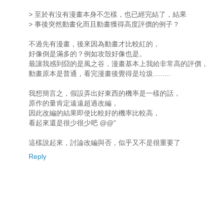
> 至於有沒有漫畫本身不怎樣，也已經完結了，結果
> 事後突然動畫化而且動畫獲得高度評價的例子？
不過先有漫畫，後來因為動畫才比較紅的，
好像倒是滿多的？例如攻殼好像也是。
最讓我感到囧的是風之谷，漫畫基本上我給非常高的評價，
動畫原本是普通，看完漫畫後覺得是垃圾.........
我想簡言之，假設弄出好東西的機率是一樣的話，
原作的量肯定遠遠超過改編，
因此改編的結果即使比較好的機率比較高，
看起來還是很少很少吧 @@"
這樣說起來，討論改編與否，似乎又不是很重要了
Reply