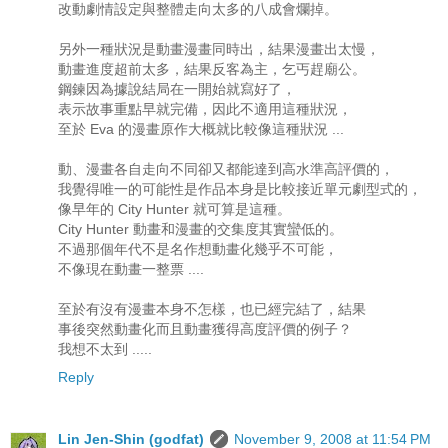
改動劇情設定與整體走向太多的八成會爛掉。
另外一種狀況是動畫漫畫同時出，結果漫畫出太慢，
動畫進度超前太多，結果反客為主，乞丐趕廟公。
鋼鍊因為據說結局在一開始就寫好了，
表示故事重點早就完備，因此不適用這種狀況，
至於 Eva 的漫畫原作大概就比較像這種狀況 ...
動、漫畫各自走向不同卻又都能達到高水準高評價的，
我覺得唯一的可能性是作品本身是比較接近單元劇型式的，
像早年的 City Hunter 就可算是這種。
City Hunter 動畫和漫畫的交集度其實蠻低的。
不過那個年代不是名作想動畫化幾乎不可能，
不像現在動畫一整票 ....
至於有沒有漫畫本身不怎樣，也已經完結了，結果
事後突然動畫化而且動畫獲得高度評價的例子？
我想不太到 .....
Reply
Lin Jen-Shin (godfat)
November 9, 2008 at 11:54 PM