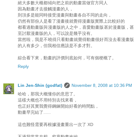
絕大多數大概都傾向把之前的動畫當做官方同人
因為動畫才去接觸漫畫的人，
則頂多是能同時接受漫畫與動畫各自不同的走向，
仍然有部份人是看了漫畫後就覺得漫畫版實際上比較好的
都看過動畫版與漫畫版的人之中，喜愛動畫版甚於漫畫版，甚
至討厭漫畫版的人，可以說是幾乎沒有。
當然啦，我是不曉得只看動畫就覺得動畫很好而沒去看漫畫版
的人有多少，但我相信應該是不多才對。
綜合看下來，動畫的評價到底如何，可有個梗概了。
Reply
Lin Jen-Shin (godfat)
November 8, 2008 at 10:36 PM
哈哈，那我大概懂你的意思了。
這樣大概也不用特別去找來看，
也正好其實我覺得鋼鍊開始好看的時間點，
動畫早完結了......
這也難怪需要再根據漫畫重出一次了 XD
不過我常常在想，究竟動畫改編，