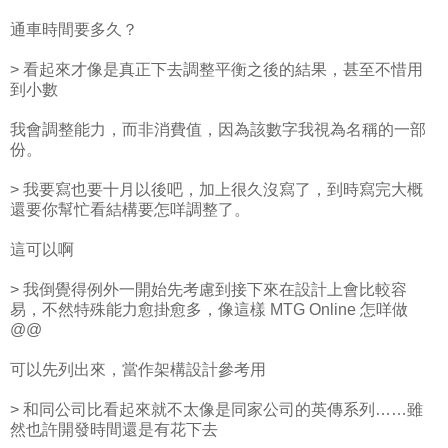
通車時間要多久？
> 看起來才像是真正下去調整平衡之後的結果，甚至不惜用
到小數
我會調整能力，而非消費值，因為該數字我視為名稱的一部
份。
> 我要寫也要十月以後吧，加上很久沒寫了，到時寫完大概
還要你幫忙看結構要怎咩調整了。
這可以啊
> 我倒覺得例外一開始先考慮到接下來在設計上會比較容
易，不然特殊能力愈掛愈多，像這樣 MTG Online 怎咩做
@@
可以先列出來，當作架構設計參考用
> 和同公司比看起來就不太像是同家公司的英傳系列……雖
然也許開發時間還是有花下去