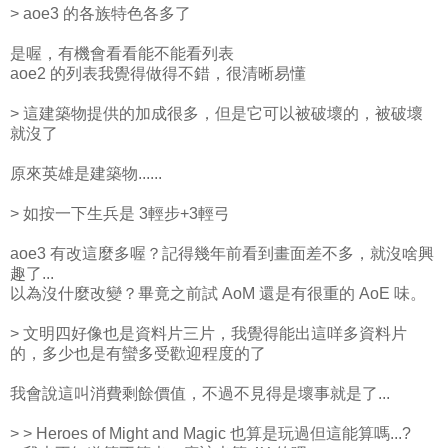
> aoe3 的各族特色各多了
是喔，有機會看看能不能看列表
aoe2 的列表我覺得做得不錯，很清晰易懂
> 這建築物提供的加成很多，但是它可以被破壞的，被破壞
就沒了
原來英雄是建築物......
> 如按一下生兵是 3輕步+3輕弓
aoe3 有改這麼多喔？記得幾年前看到畫面差不多，就沒啥興
趣了...
以為沒什麼改變？畢竟之前試 AoM 還是有很重的 AoE 味。
> 文明四好像也是資料片三片，我覺得能出這咩多資料片
的，多少也是有蠻多受歡迎程度的了
我會說這叫消費剩餘價值，不過不見得是壞事就是了...
> > Heroes of Might and Magic 也算是玩過但這能算嗎...?