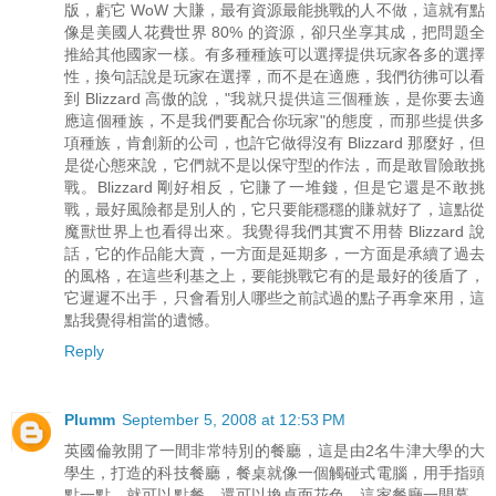
版，虧它 WoW 大賺，最有資源最能挑戰的人不做，這就有點
像是美國人花費世界 80% 的資源，卻只坐享其成，把問題全
推給其他國家一樣。有多種種族可以選擇提供玩家各多的選擇
性，換句話說是玩家在選擇，而不是在適應，我們彷彿可以看
到 Blizzard 高傲的說，"我就只提供這三個種族，是你要去適
應這個種族，不是我們要配合你玩家"的態度，而那些提供多
項種族，肯創新的公司，也許它做得沒有 Blizzard 那麼好，但
是從心態來說，它們就不是以保守型的作法，而是敢冒險敢挑
戰。Blizzard 剛好相反，它賺了一堆錢，但是它還是不敢挑
戰，最好風險都是別人的，它只要能穩穩的賺就好了，這點從
魔獸世界上也看得出來。我覺得我們其實不用替 Blizzard 說
話，它的作品能大賣，一方面是延期多，一方面是承續了過去
的風格，在這些利基之上，要能挑戰它有的是最好的後盾了，
它遲遲不出手，只會看別人哪些之前試過的點子再拿來用，這
點我覺得相當的遺憾。
Reply
Plumm
September 5, 2008 at 12:53 PM
英國倫敦開了一間非常特別的餐廳，這是由2名牛津大學的大
學生，打造的科技餐廳，餐桌就像一個觸碰式電腦，用手指頭
點一點，就可以點餐。還可以換桌面花色，這家餐廳一開幕，