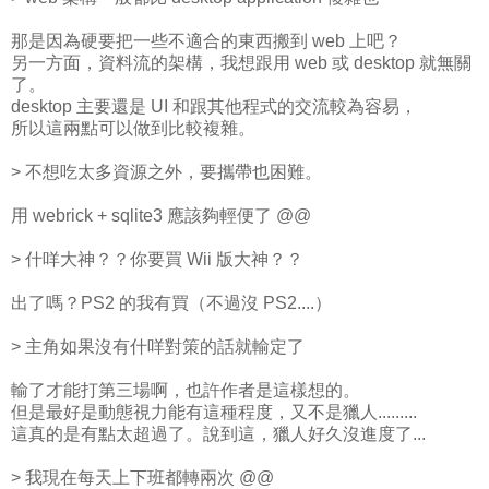
那是因為硬要把一些不適合的東西搬到 web 上吧？
另一方面，資料流的架構，我想跟用 web 或 desktop 就無關
了。
desktop 主要還是 UI 和跟其他程式的交流較為容易，
所以這兩點可以做到比較複雜。
> 不想吃太多資源之外，要攜帶也困難。
用 webrick + sqlite3 應該夠輕便了 @@
> 什咩大神？？你要買 Wii 版大神？？
出了嗎？PS2 的我有買（不過沒 PS2....）
> 主角如果沒有什咩對策的話就輸定了
輸了才能打第三場啊，也許作者是這樣想的。
但是最好是動態視力能有這種程度，又不是獵人.........
這真的是有點太超過了。說到這，獵人好久沒進度了...
> 我現在每天上下班都轉兩次 @@