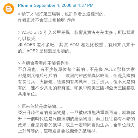
Plumm
September 4, 2008 at 4:37 PM
> 輸了才能打第三場啊，也許作者是這樣想的。
作者正常不會讓主角輸呀 @@
> WarCraft 3 引入裝甲差異，影響其實沒有差太多，所以我還
可以接受。
和 AOE3 差不多吧，其實 AOM 相剋比較重，有到乘八乘十
的。AOE2 是相剋是用加的。
> 有機會看看能不能看列表
不容易也，有不少族單位都全新的，不是像 AOE2 那樣大家
都是劍兵槍兵弓兵的……歐洲的雖然差異比較近，但是英國獨
有長弓兵、火箭炮，德國獨有馬戰車、雙手劍兵，但不只是獨
有的，連不少共用的都有差。印象中南美三國和亞洲三國都沒
共用單位。
> 原來英雄是建築物......
亞洲升時代造的建築物是，一旦被破壞無法重新再造，就算你
升下一個時代也是只能換別的建築物造。而且往往都有不錯的
效果，像是資源的獲得，或是一定時間自動生兵，全單位能力
上升等等的，這種通常要找機會先破壞掉。