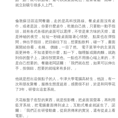
就立刻吸引很多人上門。
倫敦蘇活區這間餐廳，走的是高科技路線。餐桌桌面沒有桌
巾，或者是說，你要什麼桌巾，乾脆自己挑，只要動一動手指
頭，就有各式各樣的桌面可以選擇，不管是東方味的天燈，還
是神秘的夜空，短短一秒鐘桌面隨著心情變。 點菜也在彈指
間，伸出手指頭，把目錄往下拉，想要點飲料，碰一下，畫面
展開給你看，名稱、 價錢，一目了然。 電子菜單中的主菜頁
面更神奇，不知道要吃什麼，點一下，咖哩飯或雞肉麵，就跑
到你的盤子上，讓你預覽菜色。一點也不用擔心端上來的，不
是自己想要的。餐廳老闆諾爾：「我們就在想，如果可以伸出
手，按個鈕，想要的就端來有多好。」
他就是想出這個點子的人，牛津大學電腦高材生，他說，有一
次和朋友聚餐，服務生態度超差，感覺很不好，於是和同學花
了3年，研發出這套系統。
天花板盤子造型的東西，就是投影機，把桌面當螢幕，再利用
藍牙系統，把電腦畫面傳到桌上，互動式餐桌就誕生了。諾
爾：「我們正在研發動畫，從廚房傳來的實況，還有從桌上看
電影。」