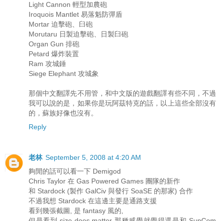
Light Cannon 輕型加農砲
Iroquois Mantlet 易落魁防彈盾
Mortar 迫擊砲、臼砲
Morutaru 日製迫擊砲、日製臼砲
Organ Gun 排砲
Petard 爆炸裝置
Ram 攻城錘
Siege Elephant 攻城象
那個中文翻譯先不用管，和中文版的遊戲翻譯有些不同，不過
我可以說的是，如果你是玩阿茲特克的話，以上這些全部沒有
的，蘇族好像也沒有。
Reply
老林
September 5, 2008 at 4:20 AM
夠閒的話可以看一下 Demigod
Chris Taylor 在 Gas Powered Games 團隊的新作
和 Stardock (製作 GalCiv 與發行 SoaSE 的那家) 合作
不過我想 Stardock 在這邊主要是通路支援
看到幾張截圖, 是 fantasy 風的,
但是看到 size does matter 那種感覺就覺得還是和 SupCom