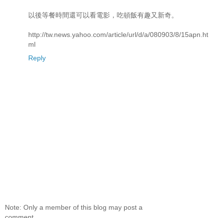
以後等餐時間還可以看電影，吃頓飯有趣又新奇。
http://tw.news.yahoo.com/article/url/d/a/080903/8/15apn.ht
ml
Reply
Note: Only a member of this blog may post a
comment.