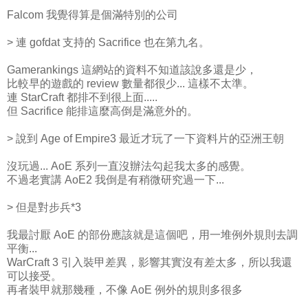
Falcom 我覺得算是個滿特別的公司
> 連 gofdat 支持的 Sacrifice 也在第九名。
Gamerankings 這網站的資料不知道該說多還是少，
比較早的遊戲的 review 數量都很少... 這樣不太準。
連 StarCraft 都排不到很上面.....
但 Sacrifice 能排這麼高倒是滿意外的。
> 說到 Age of Empire3 最近才玩了一下資料片的亞洲王朝
沒玩過... AoE 系列一直沒辦法勾起我太多的感覺。
不過老實講 AoE2 我倒是有稍微研究過一下...
> 但是對步兵*3
我最討厭 AoE 的部份應該就是這個吧，用一堆例外規則去調
平衡...
WarCraft 3 引入裝甲差異，影響其實沒有差太多，所以我還
可以接受。
再者裝甲就那幾種，不像 AoE 例外的規則多很多