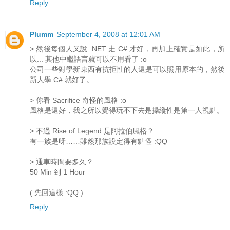
Reply
Plumm
September 4, 2008 at 12:01 AM
> 然後每個人又說 .NET 走 C# 才好，再加上確實是如此，所
以... 其他中繼語言就可以不用看了 :o
公司一些對學新東西有抗拒性的人還是可以照用原本的，然後
新人學 C# 就好了。
> 你看 Sacrifice 奇怪的風格 :o
風格是還好，我之所以覺得玩不下去是操縱性是第一人視點。
> 不過 Rise of Legend 是阿拉伯風格？
有一族是呀……雖然那族設定得有點怪 :QQ
> 通車時間要多久？
50 Min 到 1 Hour
( 先回這樣 :QQ )
Reply