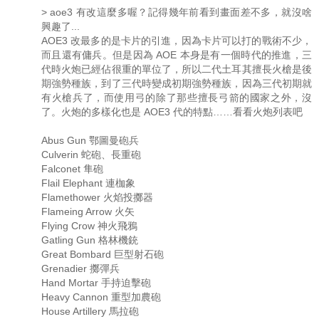
> aoe3 有改這麼多喔？記得幾年前看到畫面差不多，就沒啥
興趣了...
AOE3 改最多的是卡片的引進，因為卡片可以打的戰術不少，
而且還有傭兵。但是因為 AOE 本身是有一個時代的推進，三
代時火炮已經佔很重的單位了，所以二代土耳其擅長火槍是後
期強勢種族，到了三代時變成初期強勢種族，因為三代初期就
有火槍兵了，而使用弓的除了那些擅長弓箭的國家之外，沒
了。火炮的多樣化也是 AOE3 代的特點……看看火炮列表吧
Abus Gun 鄂圖曼砲兵
Culverin 蛇砲、長重砲
Falconet 隼砲
Flail Elephant 連枷象
Flamethower 火焰投擲器
Flameing Arrow 火矢
Flying Crow 神火飛鴉
Gatling Gun 格林機銃
Great Bombard 巨型射石砲
Grenadier 擲彈兵
Hand Mortar 手持迫擊砲
Heavy Cannon 重型加農砲
House Artillery 馬拉砲