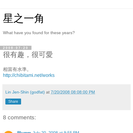
星之一角
What have you found for these years?
2008-07-20
很有趣，很可愛
相當有水準。
http://chibitami.net/works
Lin Jen-Shin (godfat)
at
7/20/2008 08:08:00 PM
Share
8 comments:
Plumm
July 20, 2008 at 9:55 PM