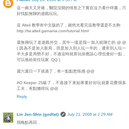
這一兩天又牙痛，醫院沒開的情形之下實在沒力看什咩書，只
好找點無聊的遊戲玩玩。
這 Alteil 教學有中文版的了，雖然光看完這教學還是不太夠
http://tw.alteil.gamania.com/tutorial.html
還無聊玩了老遊戲外交，其中一場是我一加入就陣亡的 @.@
( 因為不是加入新局，而是加入別人玩一半的，通常別人玩一
半大多是局勢不好，不過這時就算玩掛應該心理也會好一點，
可以推給前任玩家 :QQ )
週六週日一下就過了，有一點點愁悵感 @@
AO Keeper 25級了，不過接下來如果要好好玩就要花費很多
工夫，有點懶得玩 @@
Reply
Lin Jen-Shin (godfat)
July 21, 2008 at 2:29 AM
我晚點再回...