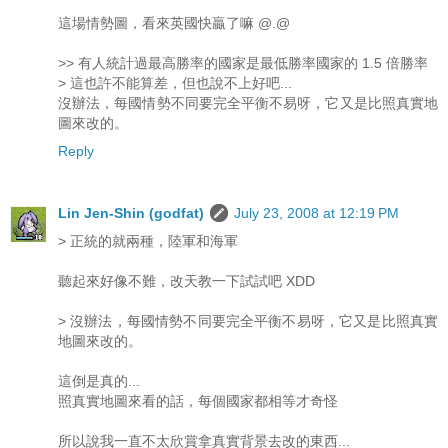
這場情勢圖，看來英國快贏了嘛 @.@
>> 有人統計過最高勝率的國家是最低勝率國家的 1.5 倍勝率
> 這也許不能算差，但也說不上好吧...
沒辦法，每國情勢不同要完全平衡不易呀，它又是比照真實地
圖來改的。
Reply
Lin Jen-Shin (godfat)
July 23, 2008 at 12:19 PM
> 正統的就兩種，陸軍和海軍
聽起來好像不難，改天教一下試試吧 XDD
> 沒辦法，每國情勢不同要完全平衡不易呀，它又是比照真實
地圖來改的。
這倒是真的...
照真實地圖來看的話，每個國家都相等才奇怪
所以說我一直不太欣賞拿真實背景去改的東西...