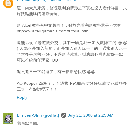
這一兩天又牙痛，醫院沒開的情形之下實在沒力看什咩書，只
好找點無聊的遊戲玩玩。
這 Alteil 教學有中文版的了，雖然光看完這教學還是不太夠
http://tw.alteil.gamania.com/tutorial.html
還無聊玩了老遊戲外交，其中一場是我一加入就陣亡的 @.@
( 因為不是加入新局，而是加入別人玩一半的，通常別人玩一
半大多是局勢不好，不過這時就算玩掛應該心理也會好一點，
可以推給前任玩家 :QQ )
週六週日一下就過了，有一點點愁悵感 @@
AO Keeper 25級了，不過接下來如果要好好玩就要花費很多
工夫，有點懶得玩 @@
Reply
Lin Jen-Shin (godfat)
July 21, 2008 at 2:29 AM
我晚點再回...