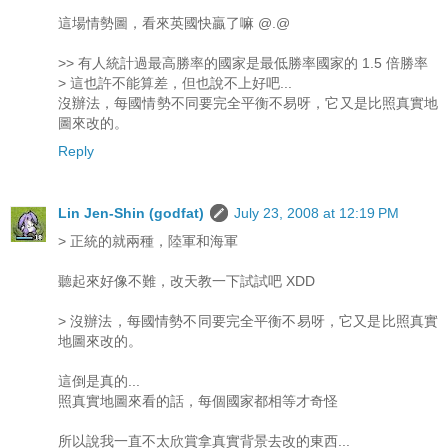
這場情勢圖，看來英國快贏了嘛 @.@
>> 有人統計過最高勝率的國家是最低勝率國家的 1.5 倍勝率
> 這也許不能算差，但也說不上好吧...
沒辦法，每國情勢不同要完全平衡不易呀，它又是比照真實地
圖來改的。
Reply
Lin Jen-Shin (godfat)
July 23, 2008 at 12:19 PM
> 正統的就兩種，陸軍和海軍
聽起來好像不難，改天教一下試試吧 XDD
> 沒辦法，每國情勢不同要完全平衡不易呀，它又是比照真實
地圖來改的。
這倒是真的...
照真實地圖來看的話，每個國家都相等才奇怪
所以說我一直不太欣賞拿真實背景去改的東西...