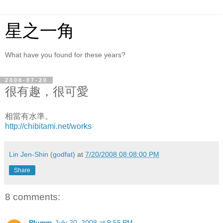
星之一角
What have you found for these years?
2008-07-20
很有趣，很可愛
相當有水準。
http://chibitami.net/works
Lin Jen-Shin (godfat)
at
7/20/2008 08:08:00 PM
Share
8 comments:
Plumm
July 20, 2008 at 9:55 PM