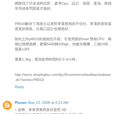
網路找了許多資料比對，參考Cpu、設計、保固、電池、散熱
等等諸多問題後才挑的。
P8010解決了我長久以來對筆電散熱的不信任。筆電的表殼溫
度真的很低，出風口設計也都很好。
除此之外p8010的效能也不錯。它使用新的Intel 雙核CPU，兩
個記憶體插槽，硬碟5400轉200gb，內建光碟機，三個USB，
螢幕12吋。
重量1.3kg，電池使用時間約5.5~6小時。
http://store.shopfujitsu.com/fpc/Ecommerce/buildseriesbean
.do?series=P8010
Reply
Plumm
May 23, 2008 at 9:23 AM
> 是啊，拿來買東西多好是吧 XD