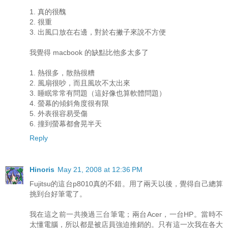
1. 真的很醜
2. 很重
3. 出風口放在右邊，對於右撇子來說不方便
我覺得 macbook 的缺點比他多太多了
1. 熱很多，散熱很糟
2. 風扇很吵，而且風吹不太出來
3. 睡眠常常有問題（這好像也算軟體問題）
4. 螢幕的傾斜角度很有限
5. 外表很容易受傷
6. 撞到螢幕都會晃半天
Reply
Hinoris
May 21, 2008 at 12:36 PM
Fujitsu的這台p8010真的不錯。用了兩天以後，覺得自己總算
挑到台好筆電了。
我在這之前一共換過三台筆電；兩台Acer，一台HP。當時不
太懂電腦，所以都是被店員強迫推銷的。只有這一次我在各大