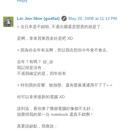
Reply
Lin Jen-Shin (godfat)
May 20, 2008 at 11:12 PM
> 去日本是不錯啦, 不過出國還是蠻貴的就是了...
是啊，拿來買東西多好是吧 XD
> 因為你去年有去啊，所以我在想你今年會不會去。
去年？有嗎？ @_@
我記得是沒有...
不過我確定的是，四年前有
> 特別買的音響、散熱墊、還有螢幕通通用不了了= =
你可以拿來接新的電腦 XD
說到這，看你換了幾個電腦好像都不太好，
就覺得我的第一台 notebook 還真不錯啊！
真要說缺點，我會說：