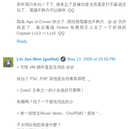
前作我只有玩一下下, 後來忘了是練功度太高還是打不贏就沒
玩了....電腦不夠力可以換呀 :QQ
因為 Age of Conan 快出了, 我怕我電腦也不夠力...@.@ 另外
就是了....最近魔戒 Online 免費期又上去了一下把我的
Captain Lv13 -> Lv15 :QQ
Reply
Lin Jen-Shin (godfat)
May 13, 2008 at 10:56 PM
> 可惜 VM 續作還是沒消息 @@
攻佔了 PS2, PSP, 當他是在培養客群吧 ._.
> Zwei2 主角之一的小女孩好可愛啊！
有圖嗎？找了一下發現消息好少
> 推一首韓文Music Vedio。ChoPD的＂朋友＂。
不太明白他想表達什麼？