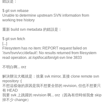
錯誤是：
$ git svn rebase
Unable to determine upstream SVN information from
working tree history
重新 build svn metadata 的錯誤是：
$ git svn fetch
[...]
Filesystem has no item: REPORT request failed on
'/svn/!svn/vcc/default': No results returned from filesystem
read operation. at /opt/local/bin/git-svn line 3833
不明白啊... orz
解決辦法大概就是：捨棄 svk mirror, 直接 clone remote svn
repository :(
不想這樣做的原因是我不想要全部的 revision, 但也不想要只
有 HEAD
我要 svk 上跳躍的 revision 啊... orz（因為有些時候我會 skip
掉不少 change）