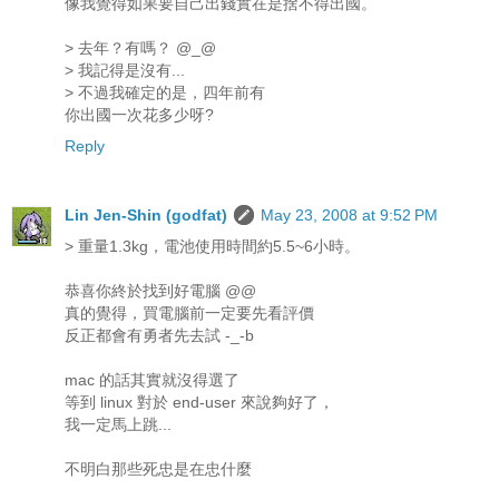
像我覺得如果要自己出錢實在是捨不得出國。
> 去年？有嗎？ @_@
> 我記得是沒有...
> 不過我確定的是，四年前有
你出國一次花多少呀?
Reply
Lin Jen-Shin (godfat)
May 23, 2008 at 9:52 PM
> 重量1.3kg，電池使用時間約5.5~6小時。
恭喜你終於找到好電腦 @@
真的覺得，買電腦前一定要先看評價
反正都會有勇者先去試 -_-b
mac 的話其實就沒得選了
等到 linux 對於 end-user 來說夠好了，
我一定馬上跳...
不明白那些死忠是在忠什麼