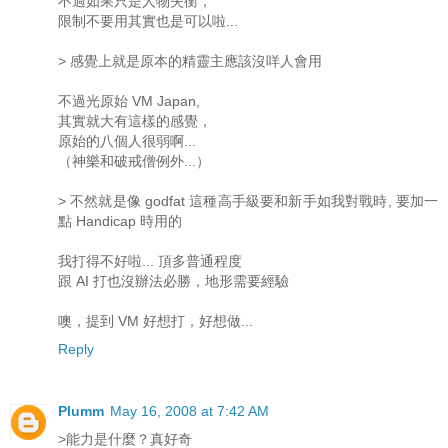
不過如果只是人物失衡，
限制不要用其實也是可以啦...
> 感覺上就是原本的精靈主應該沒咩人會用
不過光原始 VM Japan,
其實就大有這樣的感覺，
原始的八個人很弱啊...
（神樂和破戒僧例外...）
> 不然就是像 godfat 這種高手級要和新手如我對戰時, 要加一
點 Handicap 時用的
我打得不好啦... 頂多普通程度
跟 AI 打也沒辦法必勝，地形需要經驗
噢，提到 VM 好想打，好想做...
Reply
Plumm
May 16, 2008 at 7:42 AM
>能力是什麼？真好奇