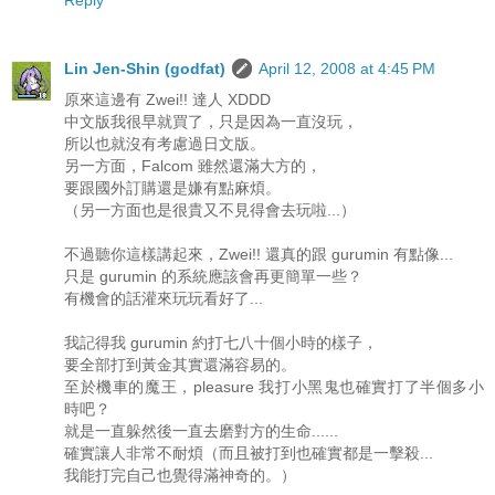
Lin Jen-Shin (godfat)
April 12, 2008 at 4:45 PM
原來這邊有 Zwei!! 達人 XDDD
中文版我很早就買了，只是因為一直沒玩，
所以也就沒有考慮過日文版。
另一方面，Falcom 雖然還滿大方的，
要跟國外訂購還是嫌有點麻煩。
（另一方面也是很貴又不見得會去玩啦...）
不過聽你這樣講起來，Zwei!! 還真的跟 gurumin 有點像...
只是 gurumin 的系統應該會再更簡單一些？
有機會的話灌來玩玩看好了...
我記得我 gurumin 約打七八十個小時的樣子，
要全部打到黃金其實還滿容易的。
至於機車的魔王，pleasure 我打小黑鬼也確實打了半個多小
時吧？
就是一直躲然後一直去磨對方的生命......
確實讓人非常不耐煩（而且被打到也確實都是一擊殺...
我能打完自己也覺得滿神奇的。）