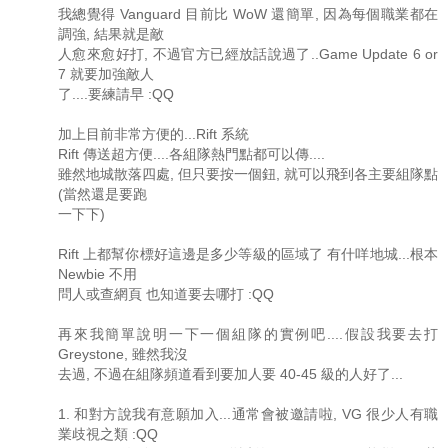
我總覺得 Vanguard 目前比 WoW 還簡單, 因為每個職業都在
調強, 結果就是敵
人愈來愈好打, 不過官方已經放話說過了..Game Update 6 or
7 就要加強敵人
了....要練請早 :QQ
加上目前非常方便的...Rift 系統
Rift 傳送超方便....各組隊熱門點都可以傳....
雖然地城散落四處, 但只要按一個鈕, 就可以飛到各主要組隊點
(當然還是要跑
一下下)
Rift 上都幫你標好這邊是多少等級的區域了 有什咩地城...根本
Newbie 不用
問人或查網頁 也知道要去哪打 :QQ
再來我簡單說明一下一個組隊的實例吧....假設我要去打
Greystone, 雖然我沒
去過, 不過在組隊頻道看到要加人要 40-45 級的人好了...
1. 和對方說我有意願加入...通常會被邀請啦, VG 很少人有職
業歧視之類 :QQ