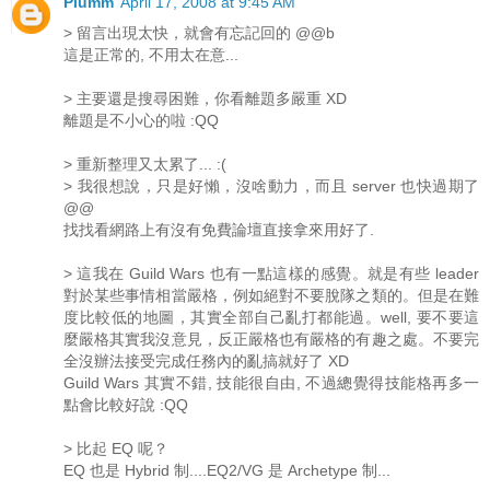
Plumm
April 17, 2008 at 9:45 AM
> 留言出現太快，就會有忘記回的 @@b
這是正常的, 不用太在意...
> 主要還是搜尋困難，你看離題多嚴重 XD
離題是不小心的啦 :QQ
> 重新整理又太累了... :(
> 我很想說，只是好懶，沒啥動力，而且 server 也快過期了
@@
找找看網路上有沒有免費論壇直接拿來用好了.
> 這我在 Guild Wars 也有一點這樣的感覺。就是有些 leader
對於某些事情相當嚴格，例如絕對不要脫隊之類的。但是在難
度比較低的地圖，其實全部自己亂打都能過。well, 要不要這
麼嚴格其實我沒意見，反正嚴格也有嚴格的有趣之處。不要完
全沒辦法接受完成任務內的亂搞就好了 XD
Guild Wars 其實不錯, 技能很自由, 不過總覺得技能格再多一
點會比較好說 :QQ
> 比起 EQ 呢？
EQ 也是 Hybrid 制....EQ2/VG 是 Archetype 制...