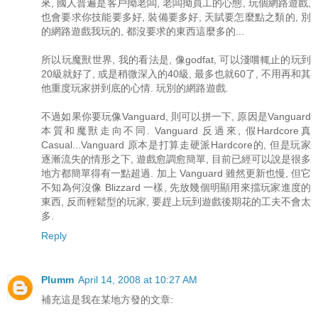
來, 國人普遍是客戶拗老闆, 老闆拗員工的心態, 玩個網路遊戲,
也會要求你技能要多好, 裝備要多好, 天賦要怎麼點之類的, 別
的網路遊戲我玩的, 都沒要求的東西這麼多的...
所以玩魔獸世界, 我的看法是, 像godfat, 可以淺嚐輒止的玩到
20級就好了, 或是稍微深入的40級, 最多也就60了, 不用再和其
他重度玩家拼到底的心情. 玩別的網路遊戲.
不過如果你要玩像Vanguard, 則可以拼一下, 原因是Vanguard
本質和魔獸走向不同. Vanguard 反過來, 假Hardcore真
Casual...Vanguard 原本是打算走硬派Hardcore的, 但是玩家
逐漸流失的情形之下, 遊戲愈調愈簡單, 目前已經可以說是很多
地方都簡單得有一點超過. 加上 Vanguard 雖然更新也慢, 但它
不知為何沒像 Blizzard 一樣, 先放幾個明顯用來擋玩家進度的
東西, 反而輕鬆型的玩家, 要趕上玩到遊戲後期花的工夫不會太
多.
Reply
Plumm
April 14, 2008 at 10:27 AM
補充這是我在某地方發的文章: