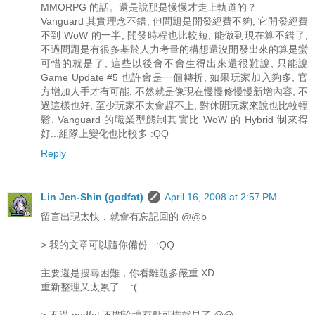
MMORPG 的話。還是說那是慢慢才走上軌道的？
Vanguard 其實理念不錯, 但問題是開發經費不夠, 它開發經費
不到 WoW 的一半, 開發時程也比較短, 能做到現在算不錯了,
不過問題是有很多基於人力考量的構想還沒開發出來的算是蠻
可惜的就是了, 這些以後會不會生得出來還很難說, 只能說
Game Update #5 也許會是一個轉折, 如果玩家加入夠多, 官
方增加人手才有可能, 不然就是像現在慢慢修慢慢新增內容, 不
過這樣也好, 至少玩家不太會趕不上, 對休閒玩家來說也比較輕
鬆. Vanguard 的職業型態制其實比 WoW 的 Hybrid 制來得
好...組隊上變化也比較多 :QQ
Reply
Lin Jen-Shin (godfat)
April 16, 2008 at 2:57 PM
留言出現太快，就會有忘記回的 @@b
> 我的文章可以隨你備份...:QQ
主要還是搜尋困難，你看離題多嚴重 XD
重新整理又太累了... :(
> 不過 godfat 不開論壇有點可惜就是了 @@