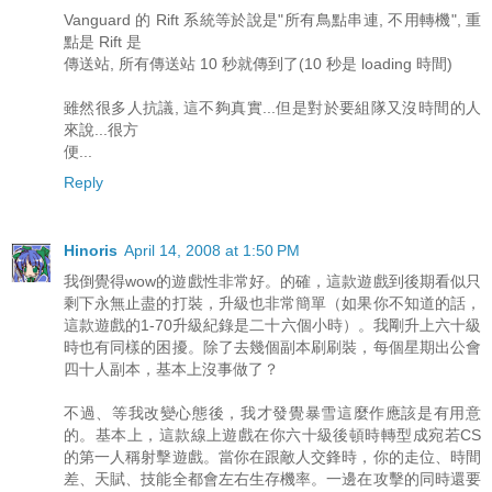
Vanguard 的 Rift 系統等於說是"所有鳥點串連, 不用轉機", 重
點是 Rift 是
傳送站, 所有傳送站 10 秒就傳到了(10 秒是 loading 時間)
雖然很多人抗議, 這不夠真實...但是對於要組隊又沒時間的人
來說...很方
便...
Reply
Hinoris
April 14, 2008 at 1:50 PM
我倒覺得wow的遊戲性非常好。的確，這款遊戲到後期看似只
剩下永無止盡的打裝，升級也非常簡單（如果你不知道的話，
這款遊戲的1-70升級紀錄是二十六個小時）。我剛升上六十級
時也有同樣的困擾。除了去幾個副本刷刷裝，每個星期出公會
四十人副本，基本上沒事做了？
不過、等我改變心態後，我才發覺暴雪這麼作應該是有用意
的。基本上，這款線上遊戲在你六十級後頓時轉型成宛若CS
的第一人稱射擊遊戲。當你在跟敵人交鋒時，你的走位、時間
差、天賦、技能全都會左右生存機率。一邊在攻擊的同時還要