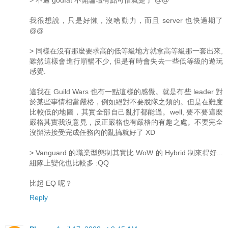
我很想說，只是好懶，沒啥動力，而且 server 也快過期了
@@
> 同樣在沒有那麼要求高的低等級地方就拿高等級那一套出來,
雖然這樣會進行順暢不少, 但是有時會失去一些低等級的遊玩
感覺.
這我在 Guild Wars 也有一點這樣的感覺。就是有些 leader 對
於某些事情相當嚴格，例如絕對不要脫隊之類的。但是在難度
比較低的地圖，其實全部自己亂打都能過。well, 要不要這麼
嚴格其實我沒意見，反正嚴格也有嚴格的有趣之處。不要完全
沒辦法接受完成任務內的亂搞就好了 XD
> Vanguard 的職業型態制其實比 WoW 的 Hybrid 制來得好...
組隊上變化也比較多 :QQ
比起 EQ 呢？
Reply