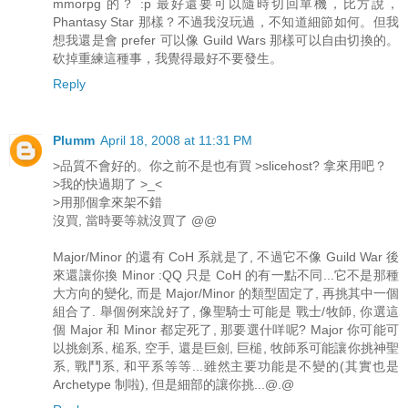
mmorpg 的？ :p 最好還要可以隨時切回單機，比方說，
Phantasy Star 那樣？不過我沒玩過，不知道細節如何。但我
想我還是會 prefer 可以像 Guild Wars 那樣可以自由切換的。
砍掉重練這種事，我覺得最好不要發生。
Reply
Plumm
April 18, 2008 at 11:31 PM
>品質不會好的。你之前不是也有買 >slicehost? 拿來用吧？
>我的快過期了 >_<
>用那個拿來架不錯
沒買, 當時要等就沒買了 @@
Major/Minor 的還有 CoH 系就是了, 不過它不像 Guild War 後
來還讓你換 Minor :QQ 只是 CoH 的有一點不同...它不是那種
大方向的變化, 而是 Major/Minor 的類型固定了, 再挑其中一個
組合了. 舉個例來說好了, 像聖騎士可能是 戰士/牧師, 你選這
個 Major 和 Minor 都定死了, 那要選什咩呢? Major 你可能可
以挑劍系, 槌系, 空手, 還是巨劍, 巨槌, 牧師系可能讓你挑神聖
系, 戰鬥系, 和平系等等...雖然主要功能是不變的(其實也是
Archetype 制啦), 但是細部的讓你挑...@.@