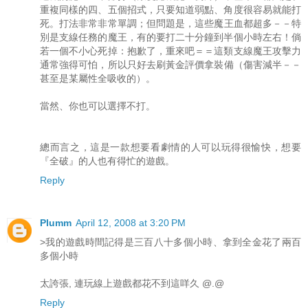
重複同樣的四、五個招式，只要知道弱點、角度很容易就能打
死。打法非常非常單調；但問題是，這些魔王血都超多－－特
別是支線任務的魔王，有的要打二十分鐘到半個小時左右！倘
若一個不小心死掉：抱歉了，重來吧＝＝這類支線魔王攻擊力
通常強得可怕，所以只好去刷黃金評價拿裝備（傷害減半－－
甚至是某屬性全吸收的）。
當然、你也可以選擇不打。
總而言之，這是一款想要看劇情的人可以玩得很愉快，想要
『全破』的人也有得忙的遊戲。
Reply
Plumm
April 12, 2008 at 3:20 PM
>我的遊戲時間記得是三百八十多個小時、拿到全金花了兩百
多個小時
太誇張, 連玩線上遊戲都花不到這咩久 @.@
Reply