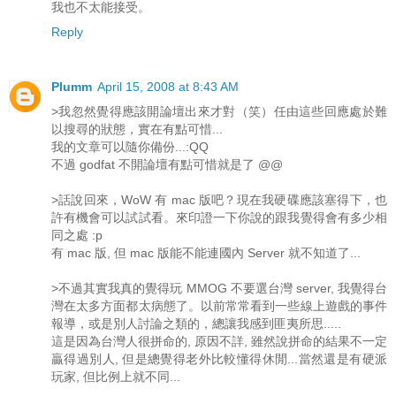
我也不太能接受。
Reply
Plumm
April 15, 2008 at 8:43 AM
>我忽然覺得應該開論壇出來才對（笑）任由這些回應處於難
以搜尋的狀態，實在有點可惜...
我的文章可以隨你備份...:QQ
不過 godfat 不開論壇有點可惜就是了 @@
>話說回來，WoW 有 mac 版吧？現在我硬碟應該塞得下，也
許有機會可以試試看。來印證一下你說的跟我覺得會有多少相
同之處 :p
有 mac 版, 但 mac 版能不能連國內 Server 就不知道了...
>不過其實我真的覺得玩 MMOG 不要選台灣 server, 我覺得台
灣在太多方面都太病態了。以前常常看到一些線上遊戲的事件
報導，或是別人討論之類的，總讓我感到匪夷所思.....
這是因為台灣人很拼命的, 原因不詳, 雖然說拼命的結果不一定
贏得過別人, 但是總覺得老外比較懂得休閒...當然還是有硬派
玩家, 但比例上就不同...