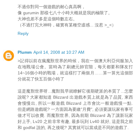
不過你對同一個遊戲的耐心真高啊，
像 gurumin 那樣七八十小時大概就是我的極限了。
大神也差不多是這個時數左右。
（不過打完大神時，確實有某種空虛感... 沒惹 >_<）
Reply
Plumm
April 14, 2008 at 10:27 AM
>記得以前在瘋魔獸世界的時候，我在一個澳大利亞伺服加入
在地戰場公會。當時為了刷總元帥官階，每天都要和隊友打
14~16個小時的戰場，就這樣打了兩個月……算一算光這個部
分就花了快五百個小時了
這是魔獸世界呀...魔獸我早就瞭解它後期硬派的本質了...怎麼
說呢? 大家都知道 Blizzard 出遊戲本質上就是為了品質, 東西
會慢慢出, 所以一般遊戲 Blizzard 上市會比一般遊戲慢一點.
但是網路遊戲呢? 一方面因為要繳"月費", 必須要讓玩家有事可
做才可以收費. 而魔獸世界, 因為前期 Blizzard 為了讓新玩家
好上手, Lv20 之前非常有趣, 最多玩到 Lv40 就好, 這是我之前
和 godfat 說的, 再之後呢? 其實就可以當成是不同的遊戲了.