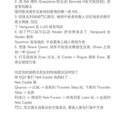
2. 用 Rift 傳到 Greystone 附近的 Benrald Hill(可能拼錯), 若
是查地圖太
慢問隊員通常也會得到要傳到哪一個 Rift...
3. 然後走到地城門口附近, 雖然中途會有敵人但在地表的都不
會太難躲, 別忘
了 Vanguard 是 Lv10 就有馬的
4. 到了門口就可以請 Healer 把你傳進去了, Vanguard 全
Healer 都有
Summon 進地城的, 中途要換人補人都很方便
5. 然後 Share Quest, 就算不知道在哪接也沒差, Share 之後
就一堆 Quest 了
6. 打完當然就 Evac 出去, 全 Caster + Rogue 都有 Evac, 要
來去都很方便
但是別的遊戲光是走到地城都沒這咩快了
舉 EQ2 要打 Nek Castle 為例好了....
Nek Castle 要
Qeynos -> 出城 -> 坐鳥到 Thunder Step 站, 下來到 Thunder
Step -> 走路
到港口 -> 傳送到 Nek Forest -> 坐鳥到某 Lake 站 -> 走路到
Nek Castle
門口, 而且要全員集合好才能進去, 要換人要先打都不方便