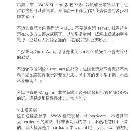
話說回來，WoW 有 mac 版吧？現在我硬碟應該塞得下，也
許有機會可以試試看。來印證一下你說的跟我覺得會有多少相
同之處 :p
不過其實我真的覺得玩 MMOG 不要選台灣 server, 我覺得台
灣在太多方面都太病態了。以前常常看到一些線上遊戲的事件
報導，或是別人討論之類的，總讓我感到匪夷所思.....
至少我玩 Guild Wars, 應該是北美 server? 就完全不會有這樣
的感覺。
不過像你說關於 Vanguard 的部份，這樣老玩家不會覺得不爽
嗎？還是說其實老玩家都是死忠，除非真的要非常不爽，不然
不會離開？ :p
所以你覺得 Vanguard 非常棒囉？像是比起其他的 MMORPG
的話。還是說那是慢慢才走上軌道的？
> 山邊美溪
照你這樣說起來，WoW 也確實是非常 hardcore... 不過其實
太 hardcore 的遊戲，除非很對我的胃口，不然我是打不下去
的。我大概算是半 hardcore 半 casual 吧... 太 casual 的遊戲