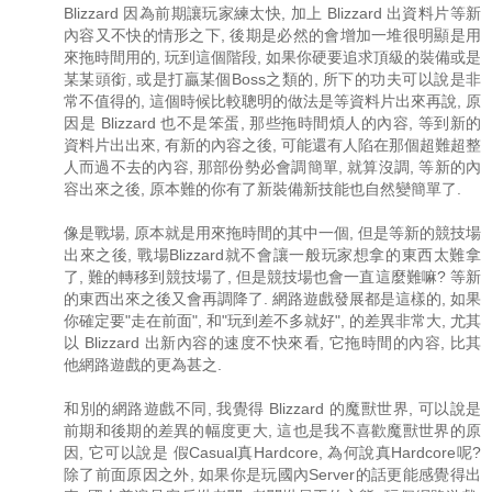
Blizzard 因為前期讓玩家練太快, 加上 Blizzard 出資料片等新
內容又不快的情形之下, 後期是必然的會增加一堆很明顯是用
來拖時間用的, 玩到這個階段, 如果你硬要追求頂級的裝備或是
某某頭銜, 或是打贏某個Boss之類的, 所下的功夫可以說是非
常不值得的, 這個時候比較聰明的做法是等資料片出來再說, 原
因是 Blizzard 也不是笨蛋, 那些拖時間煩人的內容, 等到新的
資料片出出來, 有新的內容之後, 可能還有人陷在那個超難超整
人而過不去的內容, 那部份勢必會調簡單, 就算沒調, 等新的內
容出來之後, 原本難的你有了新裝備新技能也自然變簡單了.
像是戰場, 原本就是用來拖時間的其中一個, 但是等新的競技場
出來之後, 戰場Blizzard就不會讓一般玩家想拿的東西太難拿
了, 難的轉移到競技場了, 但是競技場也會一直這麼難嘛? 等新
的東西出來之後又會再調降了. 網路遊戲發展都是這樣的, 如果
你確定要"走在前面", 和"玩到差不多就好", 的差異非常大, 尤其
以 Blizzard 出新內容的速度不快來看, 它拖時間的內容, 比其
他網路遊戲的更為甚之.
和別的網路遊戲不同, 我覺得 Blizzard 的魔獸世界, 可以說是
前期和後期的差異的幅度更大, 這也是我不喜歡魔獸世界的原
因, 它可以說是 假Casual真Hardcore, 為何說真Hardcore呢?
除了前面原因之外, 如果你是玩國內Server的話更能感覺得出