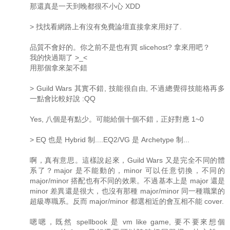
那還真是一天到晚都很不小心 XDD
> 找找看網路上有沒有免費論壇直接拿來用好了.
品質不會好的。你之前不是也有買 slicehost? 拿來用吧？
我的快過期了 >_<
用那個拿來架不錯
> Guild Wars 其實不錯, 技能很自由, 不過總覺得技能格再多
一點會比較好說 :QQ
Yes, 八個是有點少。可能給個十個不錯，正好對應 1~0
> EQ 也是 Hybrid 制....EQ2/VG 是 Archetype 制...
啊，真有意思。這樣說起來，Guild Wars 又是完全不同的體
系了？major 是不能動的，minor 可以任意切換，不同的
major/minor 搭配也有不同的效果。不過基本上是 major 還是
minor 差異還是很大，也沒有那種 major/minor 同一種職業的
超級專職系。反而 major/minor 都選相近的會互相不能 cover.
嗯嗯，既然 spellbook 是 vm like game, 要不要來想個