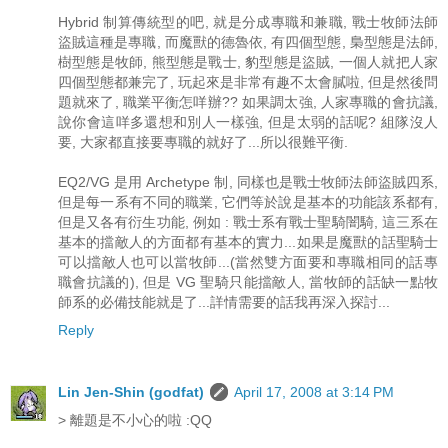
Hybrid 制算傳統型的吧, 就是分成專職和兼職, 戰士牧師法師
盜賊這種是專職, 而魔獸的德魯依, 有四個型態, 梟型態是法師,
樹型態是牧師, 熊型態是戰士, 豹型態是盜賊, 一個人就把人家
四個型態都兼完了, 玩起來是非常有趣不太會膩啦, 但是然後問
題就來了, 職業平衡怎咩辦?? 如果調太強, 人家專職的會抗議,
說你會這咩多還想和別人一樣強, 但是太弱的話呢? 組隊沒人
要, 大家都直接要專職的就好了...所以很難平衡.
EQ2/VG 是用 Archetype 制, 同樣也是戰士牧師法師盜賊四系,
但是每一系有不同的職業, 它們等於說是基本的功能該系都有,
但是又各有衍生功能, 例如 : 戰士系有戰士聖騎闇騎, 這三系在
基本的擋敵人的方面都有基本的實力...如果是魔獸的話聖騎士
可以擋敵人也可以當牧師...(當然雙方面要和專職相同的話專
職會抗議的), 但是 VG 聖騎只能擋敵人, 當牧師的話缺一點牧
師系的必備技能就是了...詳情需要的話我再深入探討...
Reply
Lin Jen-Shin (godfat)
April 17, 2008 at 3:14 PM
> 離題是不小心的啦 :QQ