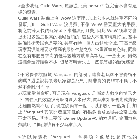
>至少我玩 Guild Wars, 應該是北美 server? 就完全不會有這
樣的感覺。
Guild Wars 裝備上沒 WoW 這麼硬, 加上它本來就注重不同的
發展, 加上 Guild Wars 沒月費, 不像 WoW 需要龐大的手段,
將之前練太快的玩家留下來繼續付月費, 因此 WoW 後期才會
提出很多難度很高的地城首領的, 這些人不但有特殊打法, 基本
裝備技術天賦也是要的, 甚至有時一個人出錯就全滅, 而高等級
玩家習慣這種要求很高的嚴格生態之後, 它重新練角色時, 同樣
在沒有那麼要求高的低等級地方就拿高等級那一套出來, 雖然
這樣會進行順暢不少, 但是有時會失去一些低等級的遊玩感覺.
>不過像你說關於 Vanguard 的部份，這樣老玩家不會覺得不
爽嗎？還是說其實老玩家都是死忠，除非真的要非常不爽，不
然不會離開？ :p
老玩家當然會呀, 可是現在 Vanguard 是屬於人數少的情形之
下, 留住人的效益沒有吸引新人來得大, 而玩家如果初期就覺得
太難自然就不玩了, 現在調簡單一點, 可以多吸引一點新手, 加
上 Vanguard 其實開發度算低的, 有很多地城區域要全部去過
不太容易...基本上要等 Game Update #5 約六月吧, 會開放免
費試玩, 到時應該有不少玩家加入.
>所以你覺得 Vanguard 非常棒囉？像是比起其他的