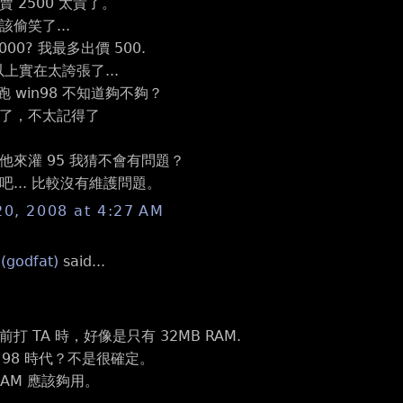
 2500 太貴了。
偷笑了...
00? 我最多出價 500.
g 以上實在太誇張了...
m 跑 win98 不知道夠不夠？
了，不太記得了
他來灌 95 我猜不會有問題？
... 比較沒有維護問題。
20, 2008 at 4:27 AM
 (godfat)
said...
打 TA 時，好像是只有 32MB RAM.
是 98 時代？不是很確定。
 RAM 應該夠用。