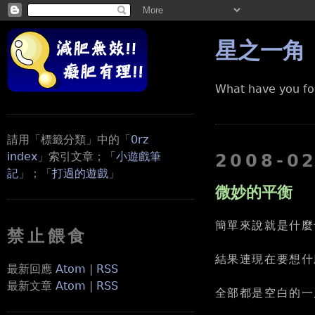
星之一角
What have you fo
請用「標籤分類」中的「
0rz
index
」索引文章；「
小遊戲筆
2008-0
記
」；「
打過的遊戲
」
微妙的平衡
簡單來說就是什麼
禁止餵食
結果連現在要想什
最新回應
Atom
|
RSS
最新文章
Atom
|
RSS
全部都是空白的一