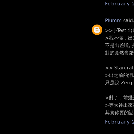
February 
Plumm
said.
>> J-Test
>我不懂，出
不是出差啦,
對的竟然會錯 
>> Starcraf
>出之前的消息
只是說 Zer
>對了，前幾天
>等大神出來後
其實你要的話
February 