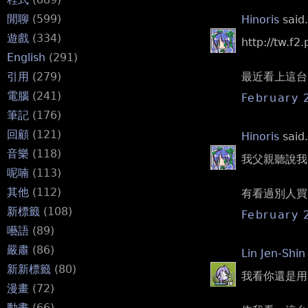
閒聊
(599)
Hinoris
said.
遊戲
(334)
http://tw.f
English
(291)
最近看上這台
引用
(279)
電腦
(241)
February 
筆記
(176)
回顧
(121)
Hinoris
said.
音樂
(118)
我父親聽說我
呢喃
(113)
其他
(112)
有看過別人買
新標籤
(108)
February 
囈語
(89)
嚴肅
(86)
Lin Jen-Shin
新新標籤
(80)
我看你還是用虛
漫畫
(72)
動畫
(66)