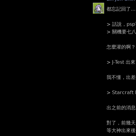
都忘記回了......
> 話說，p
> 關機要七
怎麼灌的啊？
> J-Test 
我不懂，出差
> Starcraft
出之前的消息我
對了，前幾天看
等大神出來後再