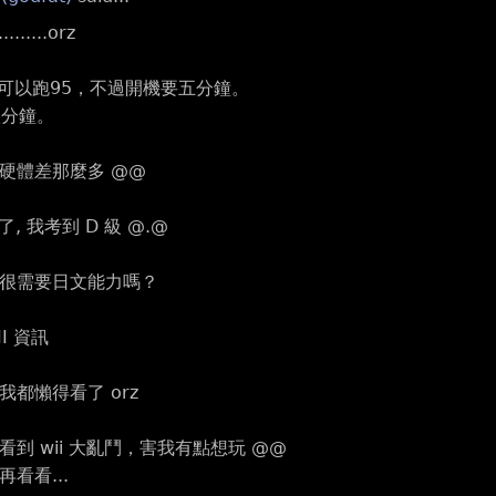
......orz
sp可以跑95，不過開機要五分鐘。
八分鐘。
硬體差那麼多 @@
出來了, 我考到 D 級 @.@
很需要日文能力嗎？
 II 資訊
都懶得看了 orz
到 wii 大亂鬥，害我有點想玩 @@
看看...