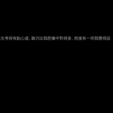
過這次考得有點心虛, 聽力比我想像中對得多, 然後有一些我覺得該