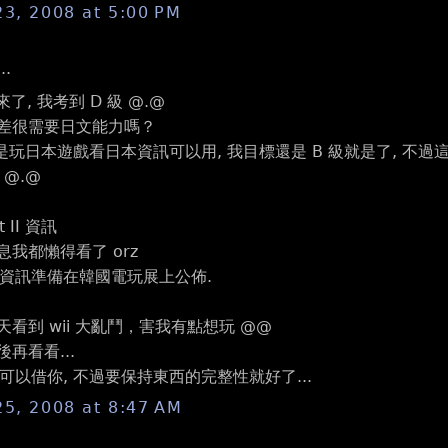
23, 2008 at 5:00 PM
..
 出來了, 我考到 D 級 @.@
差很需要日文能力嗎？
 是玩日本遊戲看日本資訊可以用, 我目標還是 B 級就是了, 不
@.@
t II 資訊
我都懶得看了 orz
g 資訊準備在韓國電玩展上公佈.
看到 wii 大亂鬥，害我有點想玩 @@
再看看...
可以借你, 不過要保持東西的完整性就好了...
25, 2008 at 8:47 AM