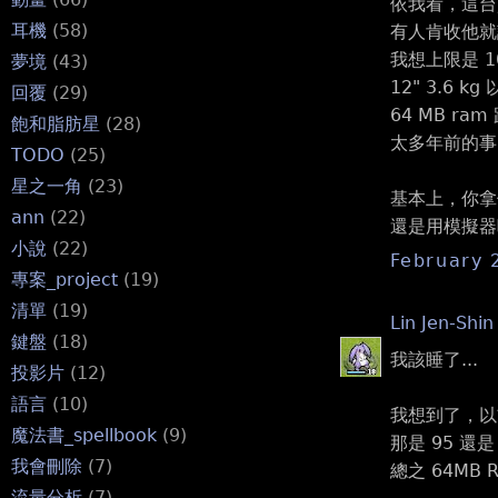
依我看，這台賣
耳機
(58)
有人肯收他就該
我想上限是 10
夢境
(43)
12" 3.6 k
回覆
(29)
64 MB ra
飽和脂肪星
(28)
太多年前的事
TODO
(25)
星之一角
(23)
基本上，你拿
ann
(22)
還是用模擬器吧
小說
(22)
February 
專案_project
(19)
清單
(19)
Lin Jen-Shin
鍵盤
(18)
我該睡了...
投影片
(12)
語言
(10)
我想到了，以前
魔法書_spellbook
(9)
那是 95 還
我會刪除
(7)
總之 64MB
流量分析
(7)