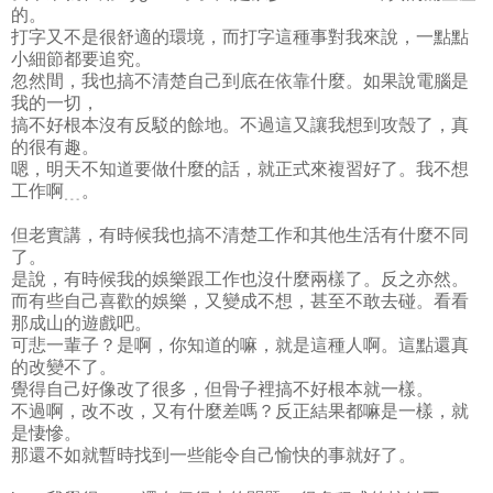
的。
打字又不是很舒適的環境，而打字這種事對我來說，一點點
小細節都要追究。
忽然間，我也搞不清楚自己到底在依靠什麼。如果說電腦是
我的一切，
搞不好根本沒有反駁的餘地。不過這又讓我想到攻殼了，真
的很有趣。
嗯，明天不知道要做什麼的話，就正式來複習好了。我不想
工作啊﹍。
但老實講，有時候我也搞不清楚工作和其他生活有什麼不同
了。
是說，有時候我的娛樂跟工作也沒什麼兩樣了。反之亦然。
而有些自己喜歡的娛樂，又變成不想，甚至不敢去碰。看看
那成山的遊戲吧。
可悲一輩子？是啊，你知道的嘛，就是這種人啊。這點還真
的改變不了。
覺得自己好像改了很多，但骨子裡搞不好根本就一樣。
不過啊，改不改，又有什麼差嗎？反正結果都嘛是一樣，就
是悽慘。
那還不如就暫時找到一些能令自己愉快的事就好了。