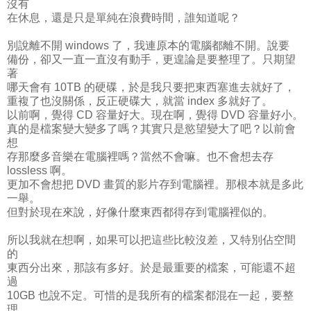
沒有
在休息，還是只是單純在浪費時間，誰知道呢？
別說離不開 windows 了，我連原本的電腦都離不開。說要
備份，卻又一直一直沒有動手，更遑論是要整理了。只期望
著
哪天會有 10TB 的硬碟，於是我只要把東西塞進去就好了，
重複了也沒關係，反正硬碟大，就當 index 多就好了。
以前啊，覺得 CD 容量好大。現在啊，覺得 DVD 容量好小。
真的是檔案變大變多了嗎？其實只是慾望變大了吧？以前會
想
存那麼多音樂在電腦裡嗎？當然不會嘛。也不會想去存
lossless 啊。
更加不會想把 DVD 畫質的影片存到電腦裡。那根本就是多此
一舉。
但對於現在來說，好像什麼東西都得存到電腦裡似的。
所以我就在想啊，如果可以把這些比較沒差，又特別佔空間
的
東西分出來，那該有多好。於是最重要的檔案，可能還不超
過
10GB 也說不定。可惜的是我所有的檔案都混在一起，要整
理