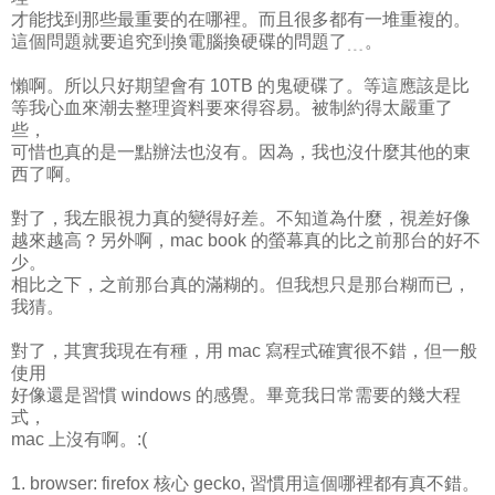
才能找到那些最重要的在哪裡。而且很多都有一堆重複的。
這個問題就要追究到換電腦換硬碟的問題了﹍。
懶啊。所以只好期望會有 10TB 的鬼硬碟了。等這應該是比
等我心血來潮去整理資料要來得容易。被制約得太嚴重了
些，
可惜也真的是一點辦法也沒有。因為，我也沒什麼其他的東
西了啊。
對了，我左眼視力真的變得好差。不知道為什麼，視差好像
越來越高？另外啊，mac book 的螢幕真的比之前那台的好不
少。
相比之下，之前那台真的滿糊的。但我想只是那台糊而已，
我猜。
對了，其實我現在有種，用 mac 寫程式確實很不錯，但一般
使用
好像還是習慣 windows 的感覺。畢竟我日常需要的幾大程
式，
mac 上沒有啊。:(
1. browser: firefox 核心 gecko, 習慣用這個哪裡都有真不錯。