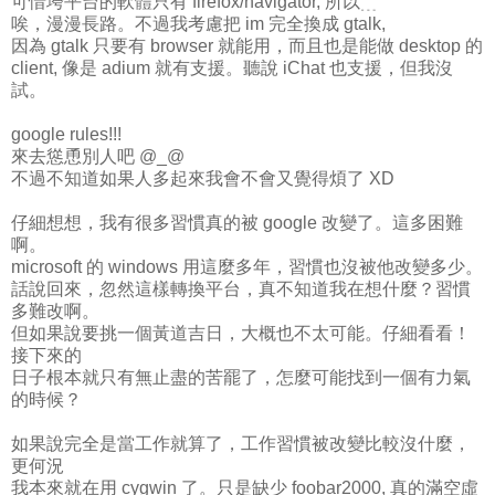
可惜垮平台的軟體只有 firefox/navigator, 所以﹍
唉，漫漫長路。不過我考慮把 im 完全換成 gtalk,
因為 gtalk 只要有 browser 就能用，而且也是能做 desktop 的
client, 像是 adium 就有支援。聽說 iChat 也支援，但我沒
試。
google rules!!!
來去慫恿別人吧 @_@
不過不知道如果人多起來我會不會又覺得煩了 XD
仔細想想，我有很多習慣真的被 google 改變了。這多困難
啊。
microsoft 的 windows 用這麼多年，習慣也沒被他改變多少。
話說回來，忽然這樣轉換平台，真不知道我在想什麼？習慣
多難改啊。
但如果說要挑一個黃道吉日，大概也不太可能。仔細看看！
接下來的
日子根本就只有無止盡的苦罷了，怎麼可能找到一個有力氣
的時候？
如果說完全是當工作就算了，工作習慣被改變比較沒什麼，
更何況
我本來就在用 cygwin 了。只是缺少 foobar2000, 真的滿空虛