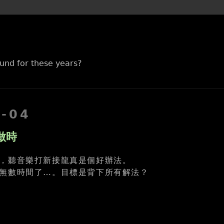
und for these years?
3-04
做時
，聽音樂打新接龍真是個好辦法。
無數時間了…。目標是背下所有解法？