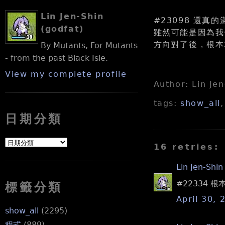
Lin Jen-Shin
#23098 還真
(godfat)
雖然可能是因為我
方向對了後，根本
By Mutants, For Mutants
- from the past Black Isle.
View my complete profile
Author: Lin Je
tags:
show_all
日期分類
16 retries:
Lin Jen-Shin
#22334 
標籤分類
April 30, 
show_all
(2295)
程式
(889)