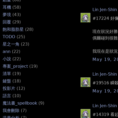
耳機
(58)
Lin Jen-Shin
夢境
(43)
#17224
回覆
(29)
飽和脂肪星
(28)
現在狀況好勝
TODO
(25)
偶爾碰到很難
星之一角
(23)
我現在是狀況
ann
(22)
小說
(22)
May 19, 2
專案_project
(19)
清單
(19)
Lin Jen-Shin
鍵盤
(18)
#19516
投影片
(12)
May 19, 2
語言
(10)
魔法書_spellbook
(9)
Lin Jen-Shin
我會刪除
(7)
#14319
流量分析
(7)