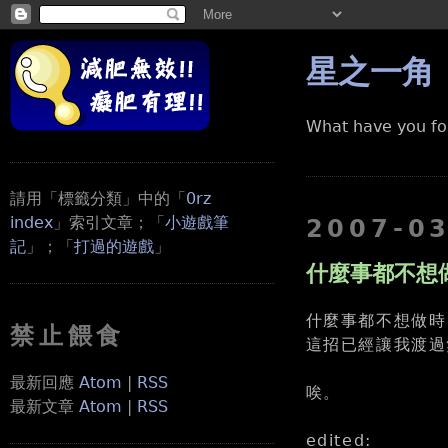
星之一角
What have you fo
請用「標籤分類」中的「
0rz
index
」索引文章；「
小遊戲筆
2007-0
記
」；「
打過的遊戲
」
什麼事都不想
什麼事都不想做時
禁止餵食
這招已經讓我渡過
最新回應
Atom
|
RSS
唉。
最新文章
Atom
|
RSS
edited: