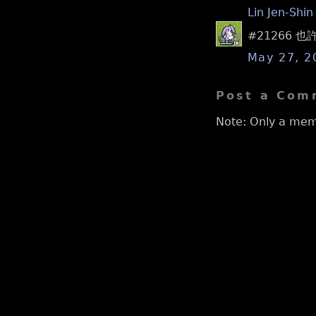
Lin Jen-Shin
#21266
May 27, 2
Post a Com
Note: Only a mem