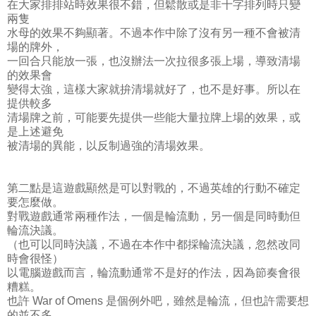
在大家排排站時效果很不錯，但鬆散或是非十字排列時只變
兩隻
水母的效果不夠顯著。不過本作中除了沒有另一種不會被清
場的牌外，
一回合只能放一張，也沒辦法一次拉很多張上場，導致清場
的效果會
變得太強，這樣大家就拚清場就好了，也不是好事。所以在
提供較多
清場牌之前，可能要先提供一些能大量拉牌上場的效果，或
是上述避免
被清場的異能，以反制過強的清場效果。
第二點是這遊戲顯然是可以對戰的，不過英雄的行動不確定
要怎麼做。
對戰遊戲通常兩種作法，一個是輪流動，另一個是同時動但
輪流決議。
（也可以同時決議，不過在本作中都採輪流決議，忽然改同
時會很怪）
以電腦遊戲而言，輪流動通常不是好的作法，因為節奏會很
糟糕。
也許 War of Omens 是個例外吧，雖然是輪流，但也許需要想
的並不多，