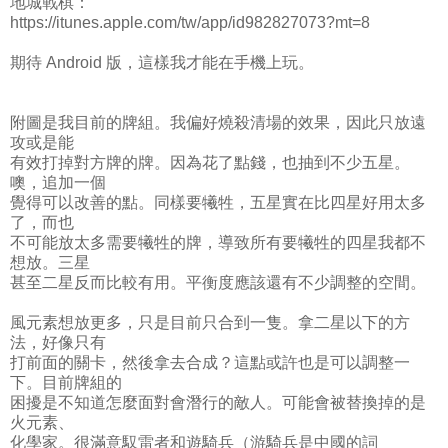
地城戰棋：
https://itunes.apple.com/tw/app/id982827073?mt=8
期待 Android 版，這樣我才能在手機上玩。
附圖是我目前的牌組。我偏好燒殺清場的效果，因此只放遠
攻或是能
有效打掉對方牌的牌。因為花了點錢，也抽到不少五星。
噢，追加一個
覺得可以改善的點。同樣要犧牲，五星實在比四星好用太多
了，而也
不可能放太多需要犧牲的牌，導致所有要犧牲的四星我都不
想放。三星
甚至二星反而比較有用。平衡度應該還有不少調整的空間。
風元素想放更多，只是目前只合到一隻。拿二星以下的方
法，好像只有
打前面的關卡，然後拿去合成？這點或許也是可以調整一
下。目前牌組的
困擾是不知道怎麼面對會潛行的敵人。可能會被替換掉的是
火元素、
化學家。很滿意馭雷者和遊騎兵（游騎兵是中國的詞