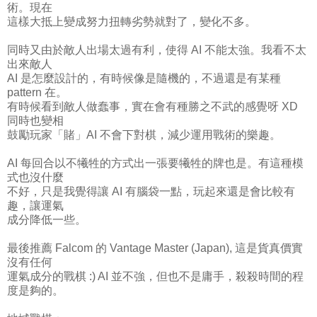
術。現在
這樣大抵上變成努力扭轉劣勢就對了，變化不多。
同時又由於敵人出場太過有利，使得 AI 不能太強。我看不太
出來敵人
AI 是怎麼設計的，有時候像是隨機的，不過還是有某種
pattern 在。
有時候看到敵人做蠢事，實在會有種勝之不武的感覺呀 XD
同時也變相
鼓勵玩家「賭」AI 不會下對棋，減少運用戰術的樂趣。
AI 每回合以不犧牲的方式出一張要犧牲的牌也是。有這種模
式也沒什麼
不好，只是我覺得讓 AI 有腦袋一點，玩起來還是會比較有
趣，讓運氣
成分降低一些。
最後推薦 Falcom 的 Vantage Master (Japan), 這是貨真價實
沒有任何
運氣成分的戰棋 :) AI 並不強，但也不是庸手，殺殺時間的程
度是夠的。