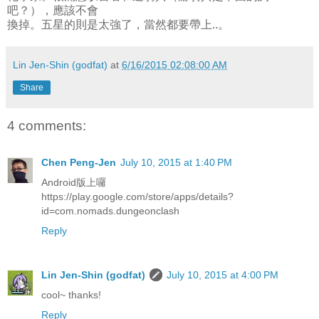
吧？），應該不會
換掉。五星的則是太強了，當然都要帶上..。
Lin Jen-Shin (godfat)
at
6/16/2015 02:08:00 AM
Share
4 comments:
Chen Peng-Jen
July 10, 2015 at 1:40 PM
Android版上囉
https://play.google.com/store/apps/details?
id=com.nomads.dungeonclash
Reply
Lin Jen-Shin (godfat)
July 10, 2015 at 4:00 PM
cool~ thanks!
Reply