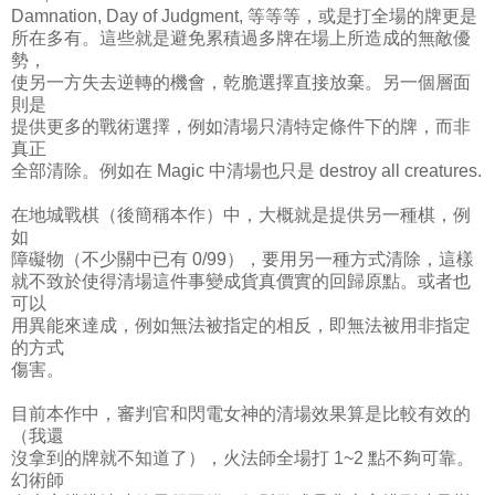
Damnation, Day of Judgment, 等等等，或是打全場的牌更是
所在多有。這些就是避免累積過多牌在場上所造成的無敵優
勢，
使另一方失去逆轉的機會，乾脆選擇直接放棄。另一個層面
則是
提供更多的戰術選擇，例如清場只清特定條件下的牌，而非
真正
全部清除。例如在 Magic 中清場也只是 destroy all creatures.
在地城戰棋（後簡稱本作）中，大概就是提供另一種棋，例
如
障礙物（不少關中已有 0/99），要用另一種方式清除，這樣
就不致於使得清場這件事變成貨真價實的回歸原點。或者也
可以
用異能來達成，例如無法被指定的相反，即無法被用非指定
的方式
傷害。
目前本作中，審判官和閃電女神的清場效果算是比較有效的
（我還
沒拿到的牌就不知道了），火法師全場打 1~2 點不夠可靠。
幻術師