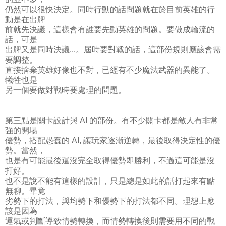
仍然可以很快決定。同時行動的話問題就在於目前英雄的行
動是在出牌
前就先決議，這樣會有誰要先動英雄的問題。要做成輪流的
話，可是
出牌又是同時決議...。屆時要對戰的話，這部份規則應該會需
要調整。
直接捨棄英雄好像也不對，已經有不少魔法武器的異能了。
犧牲也是
另一個要做對戰時要處理的問題。
第三點是關卡設計與 AI 的部份。有不少關卡都是敵人有非常
強的開場
優勢，搭配愚蠢的 AI, 讓玩家逐漸逆轉，最後取得決定性的優
勢。當然，
也是有可能最後還沒完全取得優勢即勝利，不過這可能是沒
打好。
也不是說不能有這樣的設計，只是總是如此的話打起來有點
無聊。畢竟
劣勢下的打法，與均勢下和優勢下的打法都不同。理想上應
該是因為
運氣或判斷導致情勢轉換，而情勢轉換後則需要用不同的戰