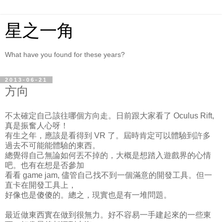
星之一角
What have you found for these years?
2013-06-21
方向
不太確定自己該往哪個方向走。日前跟大家看了 Oculus Rift,
真是振奮人心呀！
有生之年，應該是看得到 VR 了。屆時肯定可以體驗到許多
過去不可能能體驗的東西。
總覺得自己無論如何丟不掉的，大概是想踏入遊戲界的心情
吧。也有在想是否參加
看看 game jam, 儘管自己找不到一個滿意的開發工具。但一
直卡在開發工具上，
好像也是傻傻的。總之，現實也是有一堆問題。
最近做東西實在做到很無力。好不容易一手建起來的一些東