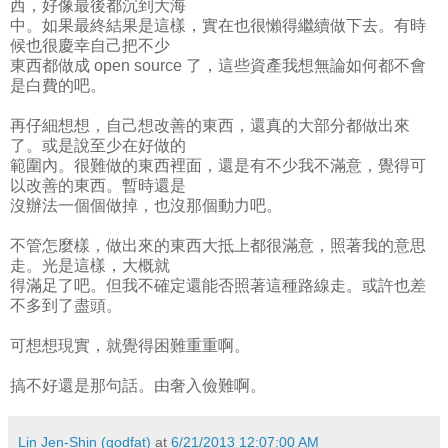
西，好像最後都沉到大海
中。如果最終結果是這樣，實在也很懶得繼續做下去。有時
候也很慶幸自己把不少
東西都做成 open source 了，這些資產我想無論如何都不會
是白費的吧。
再仔細想想，自己想改善的東西，還真的大部分都做出來
了。或是說至少在好做的
範圍內。很難做的東西裡面，還是有不少我不滿意，覺得可
以改善的東西。暫時還是
沒辦法一個個做掉，也沒那個動力吧。
不管怎麼樣，做出來的東西大抵上都很滿意，照著我的意思
走。光是這樣，大概就
得滿足了吧。但我不確定還能否照著這種路線走。或許也差
不多到了盡頭。
可想想現實，就覺得困難重重啊。
搞不好還是那句話。由奢入儉難啊。
Lin Jen-Shin (godfat)
at
6/21/2013 12:07:00 AM