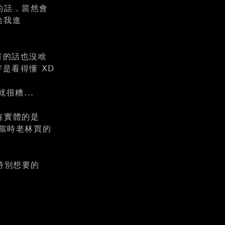
的話，當然會
還給我進
是有的話也沒啥
好是看得懂 XD
就很糟...
有實體的是
跟當時老林買的
我特別想要的