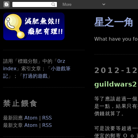
星之一角
What have you fo
請用「標籤分類」中的「
0rz
index
」索引文章；「
小遊戲筆
2012-1
記
」；「
打過的遊戲
」
guildwars
等了應該超過一個月吧
禁止餵食
是一點，結果只有折
價錢就算了。
最新回應
Atom
|
RSS
最新文章
Atom
|
RSS
可是說要等超過一
便宜的郵寄 O_