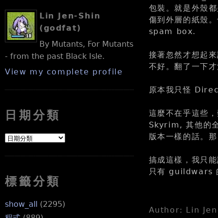
包裝。就是外殼都
Lin Jen-Shin
傷到外層的紙殼。也沒
(godfat)
spam box.
By Mutants, For Mutants
接著忽然才想起來說
- from the past Black Isle.
不好。翻了一下才注
View my complete profile
原本我只怪 Direc
這麼不在乎這些，
日期分類
Skyrim, 其
版本一樣的話。那 
搞成這樣，我只能說
只有 guildwars
標籤分類
show_all
(2295)
Author: Lin Je
程式
(889)