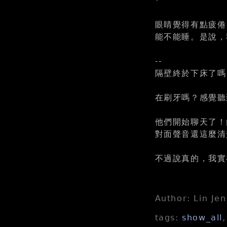
*
眼睛覺得有點疲倦
能不能睡。是說，
--
隔壁終於下床了嗎
在刷牙嗎？感覺聽
他們開始聊天了！
對面聲音還這麼清
不過說真的，我實
Author: Lin Je
tags:
show_all