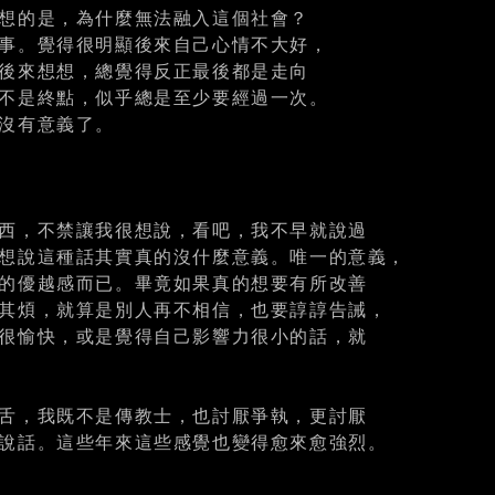
想的是，為什麼無法融入這個社會？
事。覺得很明顯後來自己心情不大好，
後來想想，總覺得反正最後都是走向
不是終點，似乎總是至少要經過一次。
沒有意義了。
西，不禁讓我很想說，看吧，我不早就說過
想說這種話其實真的沒什麼意義。唯一的意義，
的優越感而已。畢竟如果真的想要有所改善
其煩，就算是別人再不相信，也要諄諄告誡，
很愉快，或是覺得自己影響力很小的話，就
舌，我既不是傳教士，也討厭爭執，更討厭
說話。這些年來這些感覺也變得愈來愈強烈。