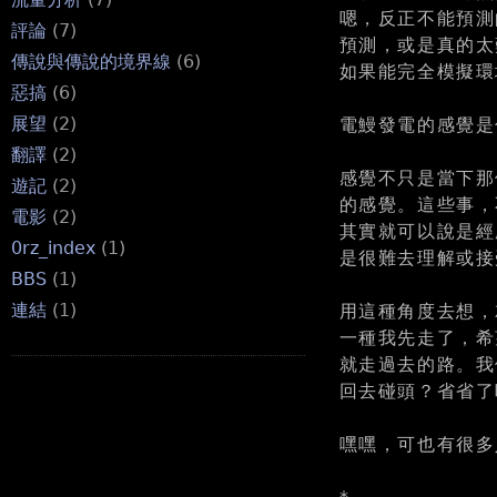
嗯，反正不能預測
評論
(7)
預測，或是真的太
傳說與傳說的境界線
(6)
如果能完全模擬環境
惡搞
(6)
展望
(2)
電鰻發電的感覺是
翻譯
(2)
感覺不只是當下那
遊記
(2)
的感覺。這些事，
電影
(2)
其實就可以說是經
0rz_index
(1)
是很難去理解或接
BBS
(1)
連結
(1)
用這種角度去想，
一種我先走了，希
就走過去的路。我
回去碰頭？省省了
嘿嘿，可也有很多