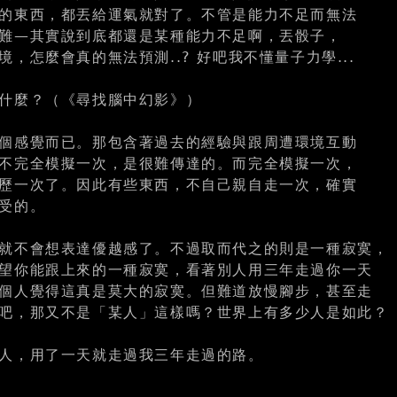
的東西，都丟給運氣就對了。不管是能力不足而無法
難—其實說到底都還是某種能力不足啊，丟骰子，
，怎麼會真的無法預測..? 好吧我不懂量子力學...
什麼？（《尋找腦中幻影》）
個感覺而已。那包含著過去的經驗與跟周遭環境互動
不完全模擬一次，是很難傳達的。而完全模擬一次，
歷一次了。因此有些東西，不自己親自走一次，確實
受的。
就不會想表達優越感了。不過取而代之的則是一種寂寞，
望你能跟上來的一種寂寞，看著別人用三年走過你一天
個人覺得這真是莫大的寂寞。但難道放慢腳步，甚至走
吧，那又不是「某人」這樣嗎？世界上有多少人是如此？
人，用了一天就走過我三年走過的路。