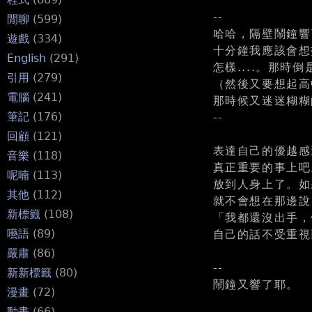
--
閒聊
(599)
哈哈，隔壁鬧鐘響
遊戲
(334)
十分鐘我應該會想
English
(291)
怎樣....。那
引用
(279)
（然後又要想起高中
電腦
(241)
那時候又迷迷糊糊
筆記
(176)
--
回顧
(121)
表達自己的優越感
音樂
(118)
真正重要的事上吧
呢喃
(113)
放到人身上了。如
其他
(112)
就不會想在那邊說
新標籤
(108)
「我都還沒出手，
囈語
(89)
自己的話不受重視
嚴肅
(86)
--
新新標籤
(80)
鬧鐘又響了耶。
漫畫
(72)
動畫
(66)