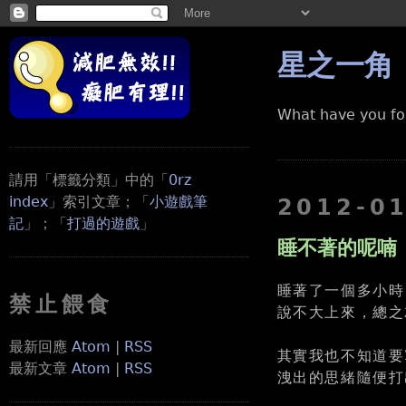
星之一角
What have you fo
請用「標籤分類」中的「
0rz
index
」索引文章；「
小遊戲筆
2012-0
記
」；「
打過的遊戲
」
睡不著的呢喃
睡著了一個多小時
禁止餵食
說不大上來，總之
最新回應
Atom
|
RSS
其實我也不知道要
最新文章
Atom
|
RSS
洩出的思緒隨便打