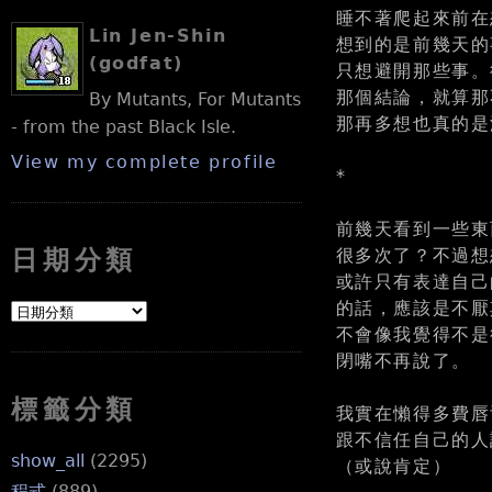
睡不著爬起來前在
Lin Jen-Shin
想到的是前幾天的
(godfat)
只想避開那些事。
那個結論，就算那
By Mutants, For Mutants
那再多想也真的是
- from the past Black Isle.
View my complete profile
*
前幾天看到一些東
很多次了？不過想
日期分類
或許只有表達自己
的話，應該是不厭
不會像我覺得不是
閉嘴不再說了。
標籤分類
我實在懶得多費唇
跟不信任自己的人
show_all
(2295)
（或說肯定）
程式
(889)