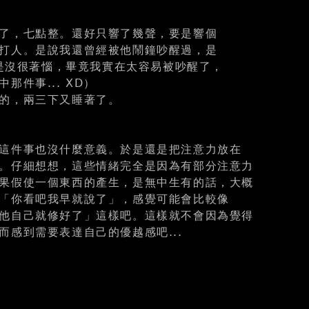
了，七點整。還好只響了幾聲，要是響個
打人。是說我還曾經被他鬧鐘吵醒過，是
時倒是沒很著惱，畢竟我實在太容易被吵醒了，
那件事... XD）
的，兩三下又睡著了。
這件事也沒什麼意義。於是還是把注意力放在
。仔細想想，這些情緒完全是因為有部分注意力
果假使一個東西的產生，是無中生有的話，大概
「你看吧我早就說了」，感覺可能會比較像
他自己就修好了」這樣吧。這樣就不會因為覺得
而感到需要表達自己的優越感吧...