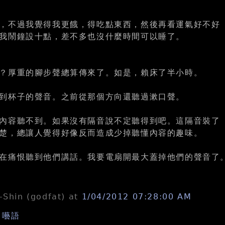
，不過我覺得我更餓，得吃點東西，然後再看運氣好不好
我鬧鐘設十點，差不多也沒什麼時間可以睡了。
？厚重的腳步聲總算傳來了。如是，賴床了半小時。
到杯子的聲音。之前從那個方向還聽過漱口聲。
內容聽不到。如果沒有隔音說不定聽得到吧。這隔音裝了
楚，總讓人覺得好像反而造成少掉聽懂內容的趣味。
在痛恨聽到他們講話。我要電扇開最大蓋掉他們的聲音了
n-Shin (godfat)
at
1/04/2012 07:28:00 AM
,
囈語