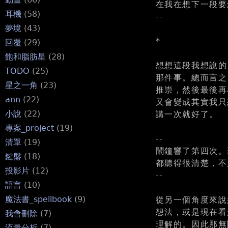
在我在想下一段要
耳機
(58)
--
夢境
(43)
*
回覆
(29)
飽和脂肪星
(28)
想想這段我想說的
TODO
(25)
那件事。總而言之
星之一角
(23)
推崇，然後最後再
ann
(22)
又會變成其實我只
小說
(22)
講一次就好了。
專案_project
(19)
--
清單
(19)
鬧鐘響了第四次。
鍵盤
(18)
都聽得很清楚，不
投影片
(12)
--
語言
(10)
魔法書_spellbook
(9)
從另一個角度來說
想法，或是現在看
我會刪除
(7)
理解的。因此那無
流量分析
(7)