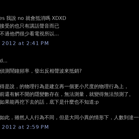
s 我說 no 就會抵消嗎 XDXD
接受的也只有講話聲音而已
不過他們很少看電視所以...
, 2012 at 2:41 PM
d...
偵測鬧鐘頻率，發出反相聲波來抵銷?
得是說，的物理行為是建立再一個更小尺度的物理行為上，
前還有解不開的隱變數存在，無法測量，就變得無法預測了。
如果能再挖下去的話，底下是什麼也不知道:p
如此，雖然人人行為不同，但是大同小異的情形下，人數到達一
, 2012 at 2:59 PM