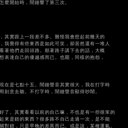
怎麼開始時，鬧鐘響了第三次。
，其實跟上一段差不多。難怪我會想起前幾天的
，我覺得有些東西是如此可笑，卻居然還有一堆人
看著他們走回頭路。順著路子講下去的話，大概
想表達自己的優越感而已。也罷，同樣的抱怨，
現在是七點十五。鬧鐘聲音其實很大，我在打字時
用刻意去聽。不打字時，鬧鐘聲音顯得吵鬧。
好了。其實看看以前的自己嘛，不也是有一些很笨的
起來是錯的東西？很多路不自己走過一次，是不能
關對錯，只是早晚的差異而已。或是說，某種運氣。