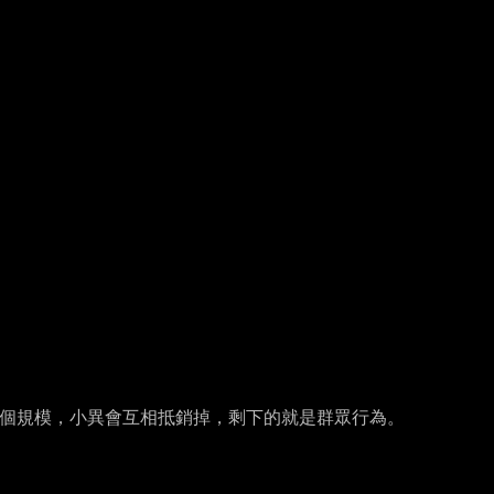
個規模，小異會互相抵銷掉，剩下的就是群眾行為。