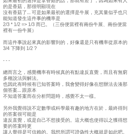
如果最初的選擇是拿香菇的話，那就有差了，因為如果有人
的是香菇，那很明顯現在
沒有香菇了... 可是如果最初的選擇是牛展，充其量似乎也只
能知道發生這件事的機率是
2/3 * 1/2 => 1/3 而已。（三份便當裡有兩份牛展、兩份便當
裡有一份牛展）
而這件事說起來真的影響到的，好像還是只有機率從原本的
3/4 下降到 1/2 ?
- - -
總而言之，感覺機率有時候真的有點違反直覺，而且有無窮
多種說法與解法。
也因此有時候有已知答案時，我會變得好像在想辦法去湊那
個答案... 跟原本
不知道答案而在分析問題時，感覺不太一樣。
另外我覺得說不定數學或科學最有趣的地方在於，最終得到
的答案很可能是
違反直覺，或是自己不想接受的。這大概也使得以之獲得想
要的答案時更
讓人覺得是可信賴的。我想所謂可證偽性大概就是如此吧。