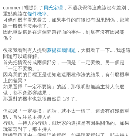
comment 裡提到了
貝氏定理
，不過我覺得這應該沒有差別，
重點應該在
條件機率
。
可條件機率看來看去，如果事件的前後沒有因果關係，那就
跟一般機率沒兩樣了。
因此重點還是在這個問題裡面的事件，到底有沒有因果關
係？
後來我看到有人提到
蒙提霍爾問題
，大概看了一下.... 我想這
問題可以這樣解。
首先把情況分成兩個部分，一個是「一定要換」另一個是
「一定不要換」。
因為我們的目標正是想知道這兩種作法的結果，有什麼機率
上的差異？
如果選擇「一定不要換」的話，那很明顯無論主持人怎麼
做，都不會影響結果，
那選對的機率也就很自然是 1/3 了。
但如果「一定要換」的話，就不太一樣了。這邊有好幾個重
點，首先注意主持人的
行動。主持人的行動，跟玩家的選擇是有因果關係的。如果
玩家選對了，那主持人
隨機選擇其中一個錯誤的選擇。如果玩家選錯了，那主持人