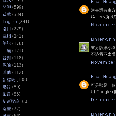
Isaac Huan
閒聊
(599)
這書還有東方版
遊戲
(334)
Galler
English
(291)
November 
引用
(279)
電腦
(241)
Lin Jen-Shin
筆記
(176)
東方版跟小圓版.
回顧
(121)
不過我不太懂 g 
音樂
(118)
November 
呢喃
(113)
其他
(112)
Isaac Huan
新標籤
(108)
可是那是一個
囈語
(89)
用 Google
嚴肅
(86)
December 
新新標籤
(80)
漫畫
(72)
Lin Jen-Shin
動畫
(66)