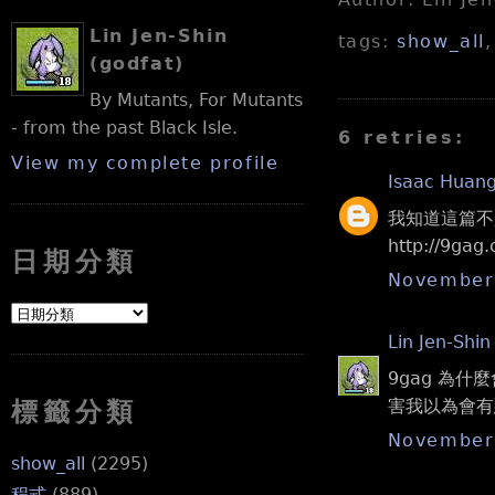
Lin Jen-Shin
tags:
show_all
(godfat)
By Mutants, For Mutants
- from the past Black Isle.
6 retries:
View my complete profile
Isaac Huan
我知道這篇不是
http://9gag
日期分類
November 
Lin Jen-Shin
9gag 為什麼會
害我以為會有
標籤分類
November 
show_all
(2295)
程式
(889)