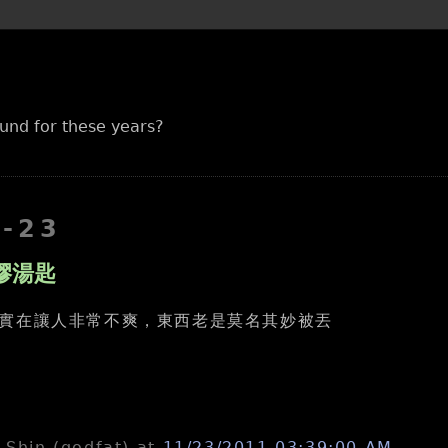
und for these years?
1-23
膠湯匙
實在讓人非常不爽，東西老是莫名其妙被丟
n-Shin (godfat)
at
11/23/2011 03:39:00 AM