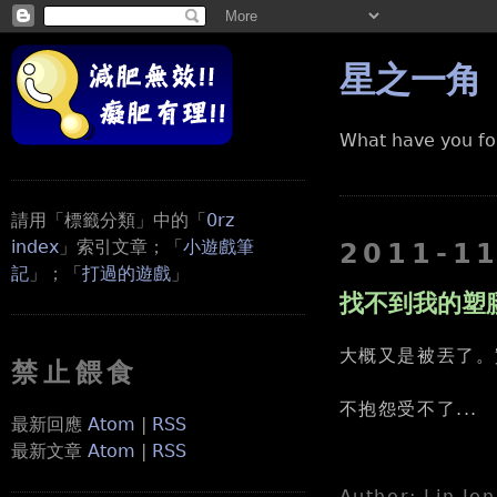
星之一角
What have you fo
請用「標籤分類」中的「
0rz
index
」索引文章；「
小遊戲筆
2011-1
記
」；「
打過的遊戲
」
找不到我的塑
大概又是被丟了。
禁止餵食
不抱怨受不了...
最新回應
Atom
|
RSS
最新文章
Atom
|
RSS
Author: Lin Je