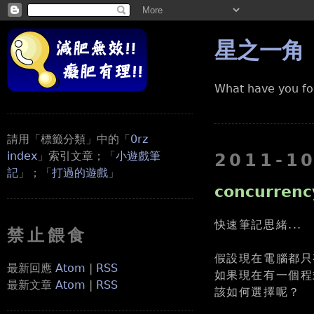
星之一角
What have you fo
請用「標籤分類」中的「
0rz
index
」索引文章；「
小遊戲筆
2011-1
記
」；「
打過的遊戲
」
concurren
快速筆記思緒...
禁止餵食
假設現在電腦都只
最新回應
Atom
|
RSS
如果現在有一個程式需
最新文章
Atom
|
RSS
該如何選擇呢？