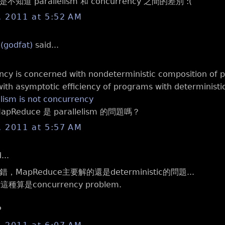
道 parallelism 和 concurrency 之間的差別 :(
, 2011 at 5:52 AM
 (godfat)
said...
ncy is concerned with nondeterministic composition of p
th asymptotic efficiency of programs with deterministic
elism is not concurrency
Reduce 是 parallelism 的問題嗎？
, 2011 at 5:57 AM
...
MapReduce主要解的還是deterministic的問題...
r這種算是concurrency problem.
P