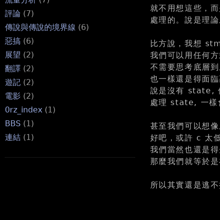
就不用想這些，而是
評論
(7)
處理的。說是理論
傳說與傳說的境界線
(6)
惡搞
(6)
比方說，我想 stm
展望
(2)
我們可以用任何方式實
不需要思考底層到
翻譯
(2)
也一樣還是得面臨高階的
遊記
(2)
說是沒有 state
電影
(2)
處理 state, 
0rz_index
(1)
BBS
(1)
甚至我們可以想像成，
連結
(1)
好吧，或許 c 太
我們當然也還是得先
那麼我們就等於是在 h
所以其實還是逃不