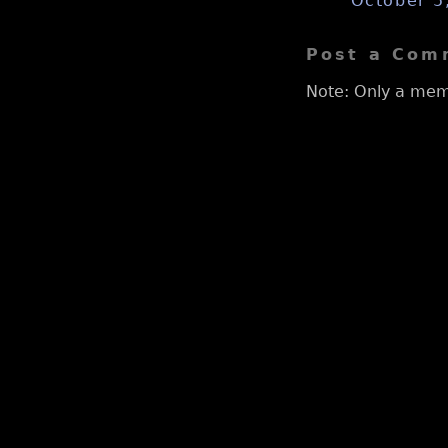
October 5
Post a Com
Note: Only a mem