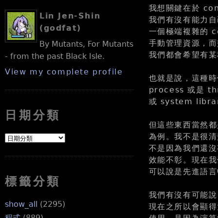
我想關鍵在於 con
Lin Jen-Shin
我們有沒有能力自己承
(godfat)
一個極端複雜的 co
手動管理資源，而
By Mutants, For Mutants
我們都會希望有某
- from the past Black Isle.
View my complete profile
也就是說，這種時
process 或是 th
或 system lib
日期分類
但這些東西當然都
為例。我不是很清
不是因為我們還沒有
效能不彰。現在我們
可以說是先進語言
標籤分類
我們有沒有可能說，t
show_all
(2295)
現在之所以會顯得太過
程式
(889)