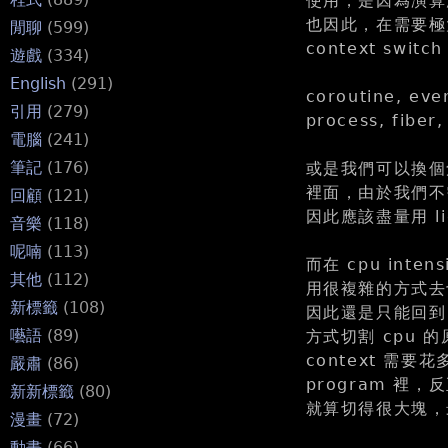
使用，是因為演算
也因此，在需要極大
閒聊
(599)
context swi
遊戲
(334)
English
(291)
coroutine, eve
引用
(279)
process, fiber, 
電腦
(241)
筆記
(176)
或是我們可以換個角度來
裡面，由於我們不需要
回顧
(121)
因此應該盡量用 l
音樂
(118)
呢喃
(113)
而在 cpu inte
其他
(112)
用很複雜的方式去切割
新標籤
(108)
因此還是只能回到 t
囈語
(89)
方式切割 cpu
context 需要花
嚴肅
(86)
program 裡，
新新標籤
(80)
就算切得很大塊，
漫畫
(72)
動畫
(66)