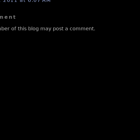
, 2011 at 6:07 AM
ment
ber of this blog may post a comment.