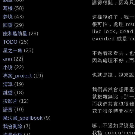
講得很亂，因為只
耳機
(58)
夢境
(43)
這樣說好了，我一直不懂
很可怕，處理 mutex,
回覆
(29)
live lock, d
飽和脂肪星
(28)
evented 或是 c
TODO
(25)
星之一角
(23)
不過看來看去，也
ann
(22)
因為處理不好，而導
小說
(22)
也就是說，說來說去，就
專案_project
(19)
清單
(19)
我們當然會想用盡
鍵盤
(18)
就複雜無比，那一
投影片
(12)
而我們其實也很難
語言
(10)
花了很多時間在研
魔法書_spellbook
(9)
嘛，不過如果說是寫
我會刪除
(7)
我指 concurren
流量分析
(7)