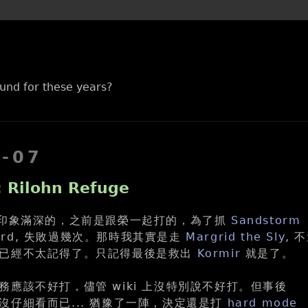
und for these years?
6-07
: Rilohn Refuge
印象滿深的，之前是跟榮一起打的，為了抓
Sandstorm
eward, 失敗過幾次。那時我其實是走
Margrid the Sly
, 
我已經不太記得了。只記得最後是救出
Kormir
就是了。
務應該不好打，儘管 wiki 上沒特別說不好打。但事後
沒仔細看而已... 猶豫了一陣，決定還是打
hard mode