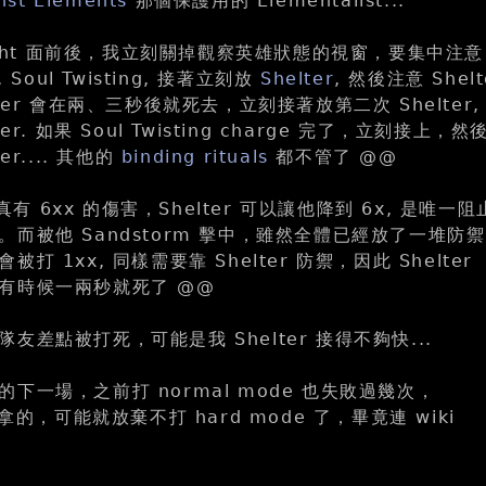
nst Elements
那個保護用的 Elementalist...
ought 面前後，我立刻關掉觀察英雄狀態的視窗，要集中注意
 Soul Twisting, 接著立刻放
Shelter
, 然後注意 Shelt
ter 會在兩、三秒後就死去，立刻接著放第二次 Shelter,
er. 如果 Soul Twisting charge 完了，立刻接上，然
er.... 其他的
binding rituals
都不管了 @@
要真有 6xx 的傷害，Shelter 可以讓他降到 6x, 是唯一阻
而被他 Sandstorm 擊中，雖然全體已經放了一堆防禦
打 1xx, 同樣需要靠 Shelter 防禦，因此 Shelter
有時候一兩秒就死了 @@
友差點被打死，可能是我 Shelter 接得不夠快...
下一場，之前打 normal mode 也失敗過幾次，
難拿的，可能就放棄不打 hard mode 了，畢竟連 wiki