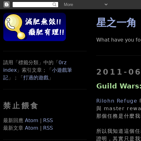
星之一角
What have you fo
請用「標籤分類」中的「
0rz
index
」索引文章；「
小遊戲筆
2011-0
記
」；「
打過的遊戲
」
Guild Wars
Rilohn Refuge
禁止餵食
與 master r
那個任務是什麼
最新回應
Atom
|
RSS
最新文章
Atom
|
RSS
所以我知道這個任
證明，其實只是我