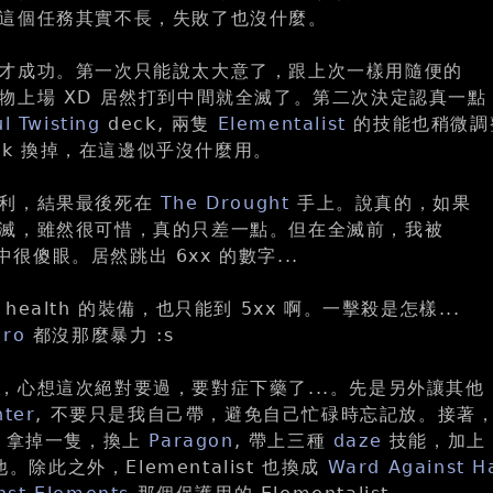
這個任務其實不長，失敗了也沒什麼。
才成功。第一次只能說太大意了，跟上次一樣用隨便的
物上場 XD 居然打到中間就全滅了。第二次決定認真一點
l Twisting
deck, 兩隻
Elementalist
的技能也稍微調
ck 換掉，在這邊似乎沒什麼用。
順利，結果最後死在
The Drought
手上。說真的，如果
滅，雖然很可惜，真的只差一點。但在全滅前，我被
很傻眼。居然跳出 6xx 的數字...
ealth 的裝備，也只能到 5xx 啊。一擊殺是怎樣...
iro
都沒那麼暴力 :s
，心想這次絕對要過，要對症下藥了...。先是另外讓其他
nter
, 不要只是我自己帶，避免自己忙碌時忘記放。接著
ist 拿掉一隻，換上
Paragon
, 帶上三種
daze
技能，加上
。除此之外，Elementalist 也換成
Ward Against 