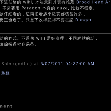
這任務的 wiki, 才注意到其實有推薦
Broad Head A
, 不需要用 Paragon 本身的 daze, 比較不穩定。
該仔細看的，這兩招看起來確實都穩當許多，
，反正也過了。只是下次得記得不要忘記
Ranger
...
結的程式。不過像 wiki 還好處理，不同網站的話，
讓編輯過程容易些。
n-Shin (godfat)
at
6/07/2011 04:27:00 AM
,
遊戲
ment