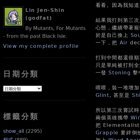
看看。因為我知道
Lin Jen-Shin
(godfat)
結果我打到第三次
心態，繼續帶著寵
By Mutants, For Mutants
於是自己換上
Sou
- from the past Black Isle.
一下，把
Air
de
View my complete profile
打到中間都還很
只是單純被打到全
一發
Stoning
擊中
日期分類
喂喂，裝一堆增加 h
Glint
, 甚至是
Sh
所以第三次嘗試時
標籤分類
兩個英雄攜帶
Wi
把 Elemental
show_all
(2295)
Grapple
要絆倒他
程式
(889)