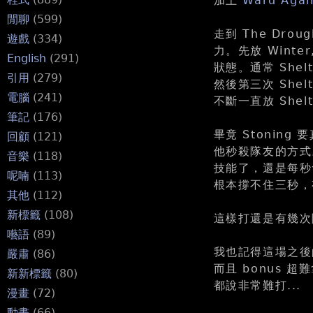
加上
Ward Agai
閒聊
(599)
走到 The Dr
遊戲
(334)
力。先放 Winter,
English
(291)
狀態。通常 Shel
引用
(279)
然後第三次 Shelt
電腦
(241)
不斷一直放 Shelt
筆記
(176)
畢竟 Stoning 
回顧
(121)
他秒殺隊友的方式。
音樂
(118)
技能了，還是每秒會被
呢喃
(113)
根本撐不住三秒，
其他
(112)
新標籤
(108)
這樣打還是有幾次隊
囈語
(89)
我也記得這場之後的
嚴肅
(86)
而且 bonus 超
新新標籤
(80)
都說非常難打...
漫畫
(72)
動畫
(66)