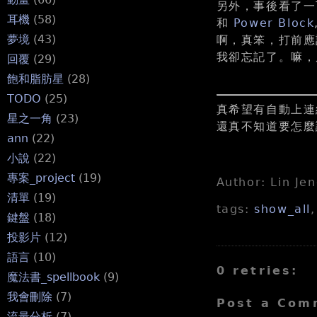
另外，事後看了一下
耳機
(58)
和
Power Block
夢境
(43)
啊，真笨，打前應
我卻忘記了。嘛
回覆
(29)
飽和脂肪星
(28)
TODO
(25)
真希望有自動上連
星之一角
(23)
還真不知道要怎麼
ann
(22)
小說
(22)
專案_project
(19)
Author: Lin Je
清單
(19)
tags:
show_all
鍵盤
(18)
投影片
(12)
語言
(10)
0 retries:
魔法書_spellbook
(9)
我會刪除
(7)
Post a Com
流量分析
(7)