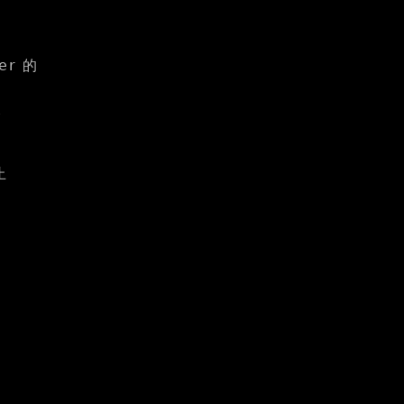
er 的
後
止