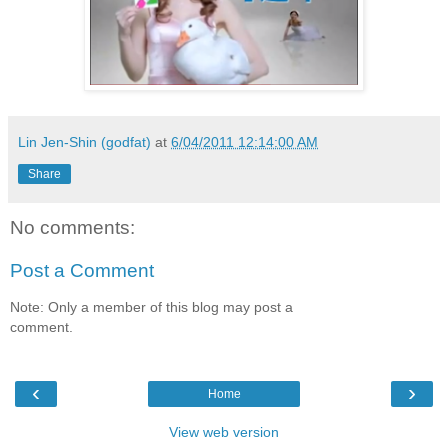
Lin Jen-Shin (godfat)
at
6/04/2011 12:14:00 AM
Share
No comments:
Post a Comment
Note: Only a member of this blog may post a
comment.
‹
›
Home
View web version