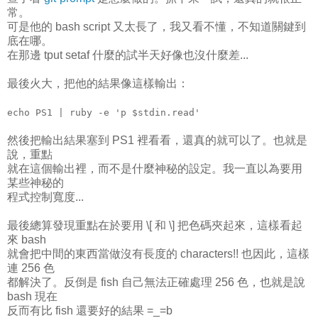
常。
可是他的 bash script 又太長了，我又看不懂，不知道關鍵到
底在哪。
在那邊 tput setaf 什麼的試半天好像也沒什麼差...
最後火大，把他的結果像這樣輸出：
echo PS1 | ruby -e 'p $stdin.read'
然後把輸出結果塞到 PS1 裡看看，還真的就可以了。也就是
說，重點
就在這個輸出裡，而不是什麼神秘的設定。我一直以為要用
某些神秘的
程式控制寬度...
最後總算發現重點在於要用 \[ 和 \] 把色碼夾起來，這樣看起
來 bash
就會把中間的東西當做沒有長度的 characters!! 也因此，這樣
連 256 色
都解決了。反倒是 fish 自己無法正確處理 256 色，也就是說
bash 現在
反而有比 fish 還要好的結果 =_=b