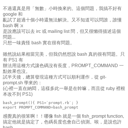
不過還真是用「無數」小時換來的。這個問題，我搞不好有
google 和
亂試了超過十個小時還無法解決。又不知道可以問誰，誰懂
bash 啊 :x
是說應該可以去 irc 或 mailing list 問，但又很懶得描述這個
問題...
只想一味責怪 bash 實在很有問題。
雖然說結果相當完美，但我仍然想說 bash 真的很有問題。只
有 PS1 有
辦法用這種方式讓色碼沒有長度，PROMPT_COMMAND 一
點效果也沒。
試半天後，總算發現這種方式可以順利運作，從 git-
prompt.sh 學來的：
(心裡一直在納悶，這樣多此一舉是在幹嘛，而且從 ruby 裡根
本改不到 PS1)
bash_prompt(){ PS1=`prompt.rb`; }

export PROMPT_COMMAND=bash_prompt
感覺真的很笨啊！！哪像 fish 就是一個 fish_prompt function,
搞定他就是搞定了，色碼長度也會自己偵測。唉，是說也許
bash