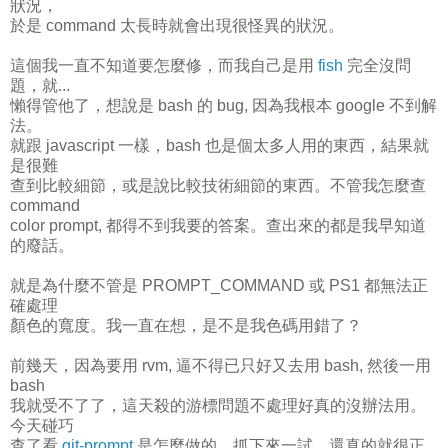
狀況，
於是 command 太長時就會出現很怪異的狀況。
這個我一直不知道要怎麼修，而我自己是用
fish
完全沒問
題，就...
懶得管他了，想說是 bash 的 bug, 因為我根本 google 不到解
法。
就跟 javascript 一樣，bash 也是個太多人用的東西，結果就
是很難
查到比較細節，或是說比較技術細節的東西。不管我怎麼查
command
color prompt, 都得不到我要的答案。查出來的都是我早知道
的廢話。
就是為什麼不管是 PROMPT_COMMAND 或 PS1 都無法正
確處理
顏色的寬度。我一直在想，是不是我色碼用錯了？
前幾天，因為要用 rvm, 逼不得已只好又去用 bash, 然後一用
bash
我就受不了了，這天殺的游標問題不處理好真的沒辦法用。
今天碰巧
查了看
git-prompt
是怎麼做的。抓下來一試，還真的就很正