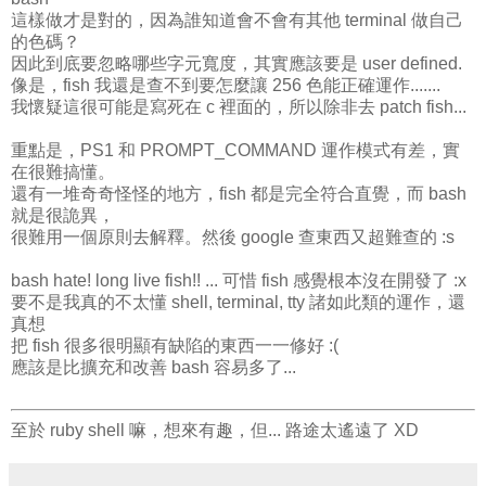
這樣做才是對的，因為誰知道會不會有其他 terminal 做自己
的色碼？
因此到底要忽略哪些字元寬度，其實應該要是 user defined.
像是，fish 我還是查不到要怎麼讓 256 色能正確運作.......
我懷疑這很可能是寫死在 c 裡面的，所以除非去 patch fish...
重點是，PS1 和 PROMPT_COMMAND 運作模式有差，實
在很難搞懂。
還有一堆奇奇怪怪的地方，fish 都是完全符合直覺，而 bash
就是很詭異，
很難用一個原則去解釋。然後 google 查東西又超難查的 :s
bash hate! long live fish!! ... 可惜 fish 感覺根本沒在開發了 :x
要不是我真的不太懂 shell, terminal, tty 諸如此類的運作，還
真想
把 fish 很多很明顯有缺陷的東西一一修好 :(
應該是比擴充和改善 bash 容易多了...
至於 ruby shell 嘛，想來有趣，但... 路途太遙遠了 XD