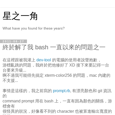
星之一角
What have you found for these years?
2011-06-27
終於解了我 bash 一直以來的問題之一
在這裡跟被我灌上
dev-tool
的電腦的使用者說聲抱歉，
游標亂跳的問題，我終於把他修好了 XD 接下來要記得一台
台要來升級...
啊不過我可能得先搞定 xterm-color256 的問題，mac 內建的
不支援...
事情是這樣的，我之前寫的
prompt.rb
, 有漂亮顏色和 git 資訊
的
command prompt 用在 bash 上，一直有因為顏色的關係，游
標會有
很怪異的狀況，好像看不到的 character 也被算進輸出寬度的