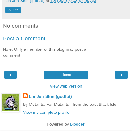
Lin Jen-Shin (godfat)
at
12/10/2010 03:57:00 AM
Share
No comments:
Post a Comment
Note: Only a member of this blog may post a
comment.
‹
›
Home
View web version
Lin Jen-Shin (godfat)
By Mutants, For Mutants - from the past Black Isle.
View my complete profile
Powered by
Blogger
.