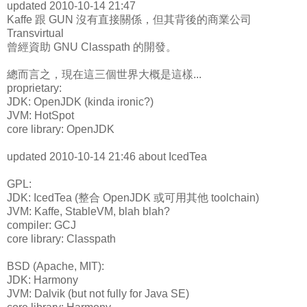
updated 2010-10-14 21:47
Kaffe 跟 GUN 沒有直接關係，但其背後的商業公司
Transvirtual
曾經資助 GNU Classpath 的開發。
總而言之，現在這三個世界大概是這樣...
proprietary:
JDK: OpenJDK (kinda ironic?)
JVM: HotSpot
core library: OpenJDK
updated 2010-10-14 21:46 about IcedTea
GPL:
JDK: IcedTea (整合 OpenJDK 或可用其他 toolchain)
JVM: Kaffe, StableVM, blah blah?
compiler: GCJ
core library: Classpath
BSD (Apache, MIT):
JDK: Harmony
JVM: Dalvik (but not fully for Java SE)