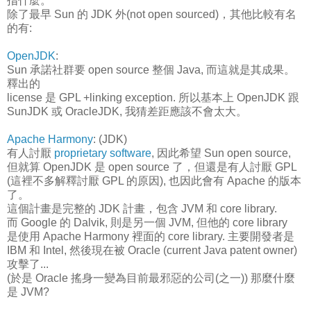
指什麼。
除了最早 Sun 的 JDK 外(not open sourced)，其他比較有名
的有:
OpenJDK
:
Sun 承諾社群要 open source 整個 Java, 而這就是其成果。
釋出的
license 是 GPL +linking exception. 所以基本上 OpenJDK 跟
SunJDK 或 OracleJDK, 我猜差距應該不會太大。
Apache Harmony
: (JDK)
有人討厭
proprietary software
, 因此希望 Sun open source,
但就算 OpenJDK 是 open source 了，但還是有人討厭 GPL
(這裡不多解釋討厭 GPL 的原因), 也因此會有 Apache 的版本
了。
這個計畫是完整的 JDK 計畫，包含 JVM 和 core library.
而 Google 的 Dalvik, 則是另一個 JVM, 但他的 core library
是使用 Apache Harmony 裡面的 core library. 主要開發者是
IBM 和 Intel, 然後現在被 Oracle (current Java patent owner)
攻擊了...
(於是 Oracle 搖身一變為目前最邪惡的公司(之一)) 那麼什麼
是 JVM?