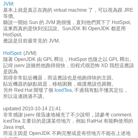
JVM
:
基本上就是真正在跑的 virtual machine 了，可以視為跟 JRE
等價。
聽說一開始 Sun 的 JVM 跑很慢，直到他們買下了 HotSpot,
這東西真的是快到沒話說。SunJDK 和 OpenJDK 都是用
HotSpot,
應該是目前最常見的 JVM.
HotSpot
: (JVM)
隨著 OpenJDK 由 GPL 釋出，HotSpot 也隨之以 GPL 釋出。
記得 jserv 說雖然他跑得很快，但程式很恐怖 XD 我想這應該
是因為
寫得非常貼近機器，而這應該也是他跑得快的主因。
貼近機器的缺點就是，移植困難，維護應該也困難。
另外 Red Hat 開發了個
IcedTea
, 不過我有點不懂其定位，
所以這邊跳過不講。
updated 2010-10-14 21:41
非常感謝 jserv 很迅速地補充了不少說明，請參考 comment.
IcedTea 主要目的是讓某些地方，例如 RatHat 有能夠使用的
Java impl,
而這主因是 OpenJDK 不夠完整或是有些地方不能在上述地