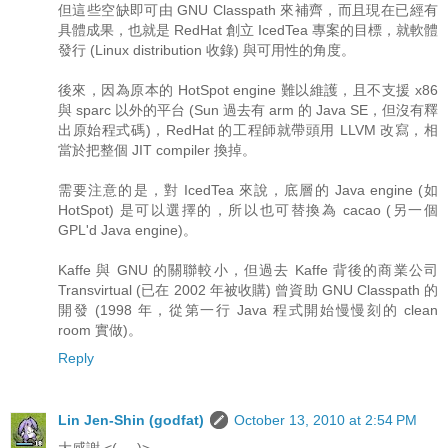
但這些空缺即可由 GNU Classpath 來補齊，而且現在已經有
具體成果，也就是 RedHat 創立 IcedTea 專案的目標，就軟體
發行 (Linux distribution 收錄) 與可用性的角度。
後來，因為原本的 HotSpot engine 難以維護，且不支援 x86
與 sparc 以外的平台 (Sun 過去有 arm 的 Java SE，但沒有釋
出原始程式碼)，RedHat 的工程師就帶頭用 LLVM 改寫，相
當於把整個 JIT compiler 換掉。
需要注意的是，對 IcedTea 來說，底層的 Java engine (如
HotSpot) 是可以選擇的，所以也可替換為 cacao (另一個
GPL'd Java engine)。
Kaffe 與 GNU 的關聯較小，但過去 Kaffe 背後的商業公司
Transvirtual (已在 2002 年被收購) 曾資助 GNU Classpath 的
開發 (1998 年，從第一行 Java 程式開始慢慢刻的 clean
room 實做)。
Reply
Lin Jen-Shin (godfat)
October 13, 2010 at 2:54 PM
大感謝 <(_ _)>