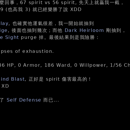
，67 spirit vs 56 spirit, 先天上就贏我一截，
有 59 (也高我 3) 就已經樂勝了說 XDD
lay
, 也確實他運氣很差，我一開始就抽到
ige
, 後面也抽到幾次；而他
Dark Heirloom
剛抽到，
e Sight
purge 掉。最後結果則是我險勝：
apses of exhaustion.
86 HP, 0 Armor, 186 Ward, 0 Willpower, 1/56 Ch
ind Blast
, 正好是 spirit 傷害最高的！
XD
加了
Self Defense
而已...