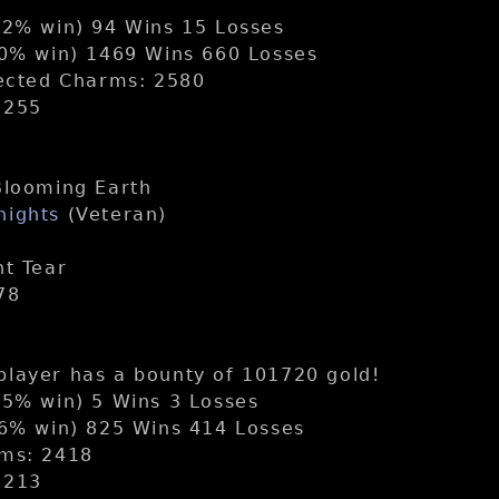
.2% win) 94 Wins 15 Losses
.0% win) 1469 Wins 660 Losses
lected Charms: 2580
: 255
Blooming Earth
nights
(Veteran)
ht Tear
78
layer has a bounty of 101720 gold!
.5% win) 5 Wins 3 Losses
.6% win) 825 Wins 414 Losses
rms: 2418
: 213