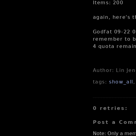
Items: 200
again, here's 
Godfat 09-22 0
remember to br
4 quota remain
Author: Lin Je
tags:
show_all
0 retries:
Post a Com
Note: Only a mem