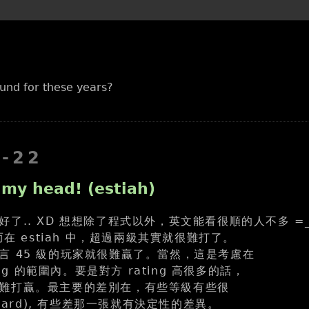
und for these years?
9-22
my head! (estiah)
了.. XD 想想除了程式以外，英文能看很順的人不多 =
而在 estiah 中，超過兩級其實就很難打了。
言 45 級的玩家就很難贏了。當然，這是考慮在
ting 的範圍內。要是對方 rating 高很多的話，
難打贏。最主要的差別在，有些等級有些很
(card), 有些差那一張就有決定性的差異。