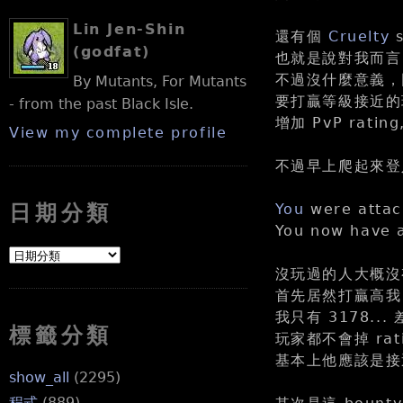
Lin Jen-Shin
還有個
Cruelty
(godfat)
也就是說對我而言
不過沒什麼意義，
By Mutants, For Mutants
要打贏等級接近
- from the past Black Isle.
增加 PvP rati
View my complete profile
不過早上爬起來登
You
were atta
日期分類
You now have 
沒玩過的人大概沒
首先居然打贏高我 7
我只有 3178...
標籤分類
玩家都不會掉 rat
基本上他應該是接近
show_all
(2295)
程式
(889)