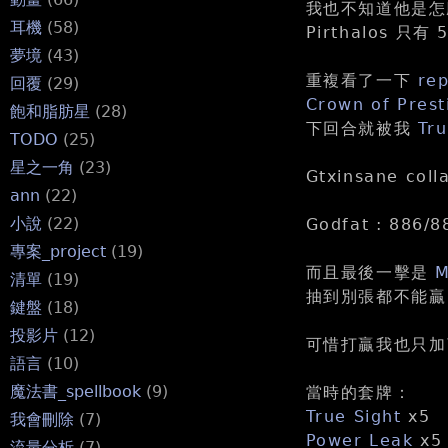
我也不知道他是怎麼回事
耳機
(58)
Pirthalos 只
夢境
(43)
重複看了一下
rep
回覆
(29)
Crown of Prest
飽和脂肪星
(28)
下回合就被我
Tru
TODO
(25)
星之一角
(23)
Gtxinsane coll
ann
(22)
小說
(22)
Godfat : 886/8
專案_project
(19)
而且最後一擊是
M
清單
(19)
抽到別張都不能贏 
鍵盤
(18)
投影片
(12)
可惜打贏我也只
語言
(10)
魔法書_spellbook
(9)
當時的套牌：
True Sight
x5
我會刪除
(7)
Power Leak
x5
流量分析
(7)