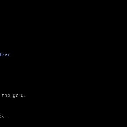
Tear
.
 the gold.
損失，