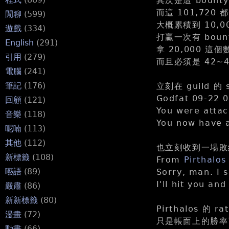
其次是這 bount
而這 101,72
閒聊
(599)
大概累積到 10,0
遊戲
(334)
打贏一次有 bou
English
(291)
拿 20,000 
引用
(279)
而且必須是 42~
電腦
(241)
筆記
(176)
立刻在 guild 的
Godfat 09-22 
回顧
(121)
You were attac
音樂
(118)
You now have 
呢喃
(113)
其他
(112)
也立刻收到一場敗績.
新標籤
(108)
From
Pirthalos
囈語
(89)
Sorry, man. I 
I'll hit you an
嚴肅
(86)
新新標籤
(80)
Pirthalos 的 
漫畫
(72)
只是帳面上的勝率下
動畫
(66)