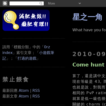
星之一角
What have you fo
請用「標籤分類」中的「
0rz
index
」索引文章；「
小遊戲筆
2010-0
記
」；「
打過的遊戲
」
Come hunt 
算了，還是講中文好
禁止餵食
現在等級是 43, 
也就是說，對我而
最新回應
Atom
|
RSS
相同的 PvP ra
最新文章
Atom
|
RSS
就算是低一級也很
關鍵的 charm 