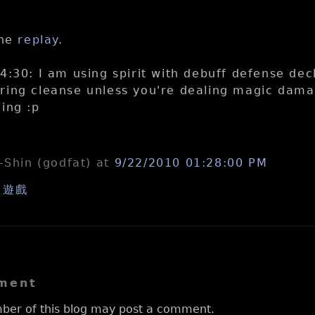
the
replay
.
4:30: I am using spirit with debuff defense dec
ing cleanse unless you're dealing magic dama
ing :p
n-Shin (godfat)
at
9/22/2010 01:28:00 PM
,
遊戲
ment
ber of this blog may post a comment.