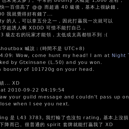
y 也未免太多了。平常的 bounty 大概是 1,800 左右，
0 都快一百倍高了 @@ 而超過 40 級後，基本上很缺錢，
00 我就覺得好有錢了...
nty 的人，可以拿五分之一，因此打贏我一次就可以
這個數字超誘人啊 XDDD 可惜不能打自己，
43 級左右的玩家才能領，太低或太高都領不到 :(
 shoutbox 喊說：(時間不是 UTC+8)
04:09: Wow, come hunt my head! I am at
Night 
ked by Gtxinsane (L.50) and you won.
a bounty of 101720g on your head.
.. XD
at 2010-09-22 04:19:54
saw your guild message and couldn't pass up on
d lose when I see you next.
rating 是 L43 3783, 我打輸了也沒扣 rating, 基本上沒
降而已。很普通的 spirit 套牌就能打贏我了 XD