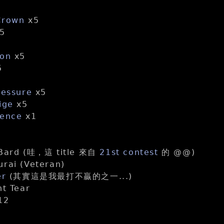
Crown
x5
5
ion
x5
5
ressure
x5
ige
x5
tence
x1
 Bard (哇，這 title 來自
21st contest
的 @@)
rai (Veteran)
er
(其實這是我最打不贏的之一...)
ht Tear
12