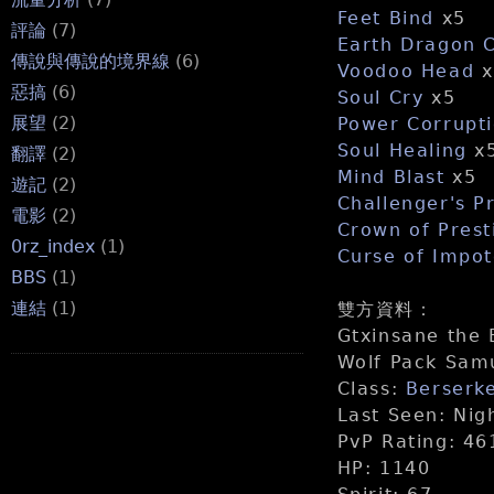
Feet Bind
x5
評論
(7)
Earth Dragon 
傳說與傳說的境界線
(6)
Voodoo Head
x
惡搞
(6)
Soul Cry
x5
展望
(2)
Power Corrupt
Soul Healing
x
翻譯
(2)
Mind Blast
x5
遊記
(2)
Challenger's P
電影
(2)
Crown of Prest
0rz_index
(1)
Curse of Impo
BBS
(1)
連結
(1)
雙方資料：
Gtxinsane the
Wolf Pack Samu
Class:
Berserk
Last Seen: Nig
PvP Rating: 46
HP: 1140