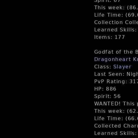
Spirit: 67
This week: (86
Life Time: (69
Collection Col
Learned Skills
Items: 177
Godfat of the 
Dragonheart K
Class:
Slayer
Last Seen: Nig
PvP Rating: 31
HP: 886
Spirit: 56
WANTED! This p
This week: (62
Life Time: (66
Collected Cha
Learned Skills