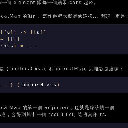
每一個 element 跟每一個結果 cons 起來。
ncatMap 的動作。寫作過程大概是像這樣... 開頭一定是
[[
a
]]
->
[[
a
]]
=
[
[]
]
s
:
xss
)
=
...
combos0 xss), 和 concatMap, 大概就是這樣：
(
...
)
(
combos0
xss
)
catMap 的第一個 argument, 也就是應該填一個
邊，會得到其中一個 result list, 這邊寫作 rs: