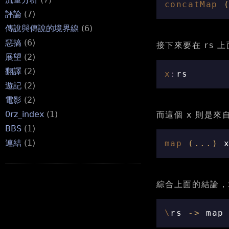
concatMap
評論
(7)
傳說與傳說的境界線
(6)
惡搞
(6)
接下來要在 rs 上
展望
(2)
翻譯
(2)
x
:
rs
遊記
(2)
電影
(2)
0rz_index
(1)
而這個 x 則是來
BBS
(1)
連結
(1)
map
(
...
)
綜合上面的結論，x
\
rs
->
map