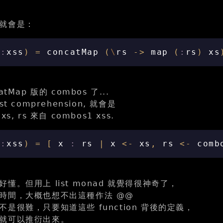
就會是：
s
:
xss
)
=
concatMap
(
\
rs
->
map
(
:
rs
)
xs
tMap 版的 combos 了...
t comprehension, 就會是
 xs, rs 來自 combos1 xss.
s
:
xss
)
=
[
x
:
rs
|
x
<-
xs
,
rs
<-
comb
懂。但用上 list monad 就覺得很神奇了，
時間，大概也想不出這種作法 @@
是很難，只要知道這些 function 背後的定義，
就可以推衍出來。