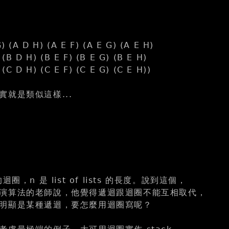
G) (A D H) (A E F) (A E G) (A E H)
 (B D H) (B E F) (B E G) (B E H)
 (C D H) (C E F) (C E G) (C E H))
就是類似這樣...
圈，n 是 list of lists 的長度。說到這個，
演算法的老師說，他覺得遞迴跟迴圈不能互相取代，
明顯是某種遞迴，要怎麼用迴圈寫呢？