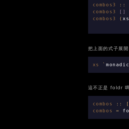
combos3
::
combos3
[]
combos3
(
x
把上面的式子展開
xs
`
monadi
這不正是 foldr 
combos
::
combos
=
f