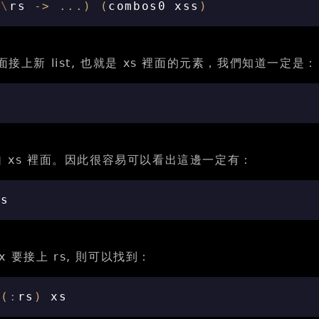
(
\
rs
->
...
)
(
combos0
xss
)
面接上新 list, 也就是 xs 裡面的元素，我們知道一定是：
自 xs 裡面。因此很容易可以看出這邊一定有：
xs
 要接上 rs, 則可以找到：
(
:
rs
)
xs