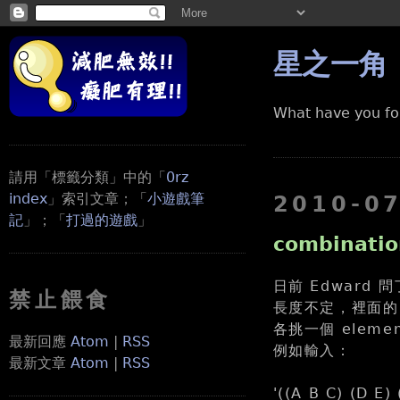
星之一角
What have you fo
請用「標籤分類」中的「
0rz
index
」索引文章；「
小遊戲筆
2010-0
記
」；「
打過的遊戲
」
combinatio
日前 Edward 問
禁止餵食
長度不定，裡面的 l
各挑一個 eleme
最新回應
Atom
|
RSS
例如輸入：
最新文章
Atom
|
RSS
'((A B C) (D E) 