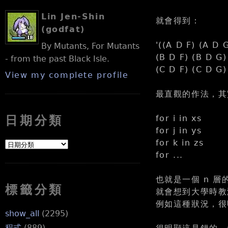
Lin Jen-Shin
就會得到：
(godfat)
'((A D F) (A D 
By Mutants, For Mutants
(B D F) (B D G)
- from the past Black Isle.
(C D F) (C D G)
View my complete profile
最直觀的作法，其實
for i in xs
日期分類
for j in ys
for k in zs
for ...
也就是一個 n 層的迴
標籤分類
就會想到大學時教
例如這種狀況，很
show_all
(2295)
程式
(889)