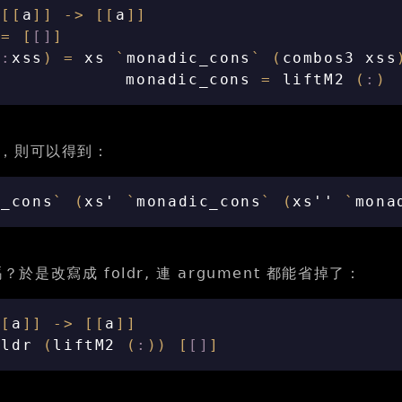
[[
a
]]
->
[[
a
]]
=
[
[]
]
s
:
xss
)
=
xs
`
monadic_cons
`
(
combos3
xss
monadic_cons
=
liftM2
(
:
)
，則可以得到：
c_cons
`
(
xs'
`
monadic_cons
`
(
xs''
`
mona
嗎？於是改寫成 foldr, 連 argument 都能省掉了：
[[
a
]]
->
[[
a
]]
oldr
(
liftM2
(
:
))
[
[]
]