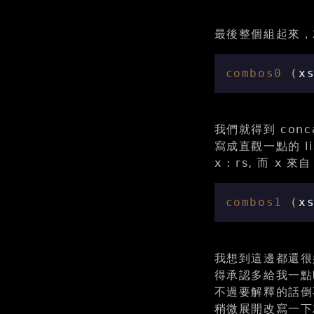
最後整個組起來，
combos0
(
x
我們就得到 conca
寫成直觀一點的 lis
x : rs, 而 x 來自
combos1
(
x
我想到這邊都還很好
得承認多給我一點
不過要解釋的話倒不
稍微展開改寫一下