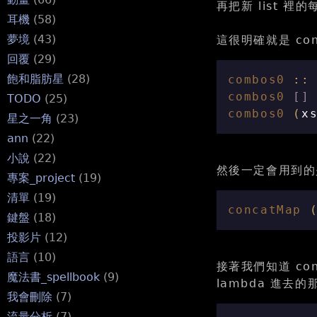
再把新 list 裡的
耳機
(58)
夢境
(43)
這很明確就是 co
回覆
(29)
飽和脂肪星
(28)
combos0
::
combos0
[]
TODO
(25)
combos0
(
x
星之一角
(23)
ann
(22)
小說
(22)
然後一定會用到的是 (
專案_project
(19)
清單
(19)
concatMap
鍵盤
(18)
投影片
(12)
語言
(10)
接著我們知道 con
魔法書_spellbook
(9)
lambda 進去的那
我會刪除
(7)
流量分析
(7)