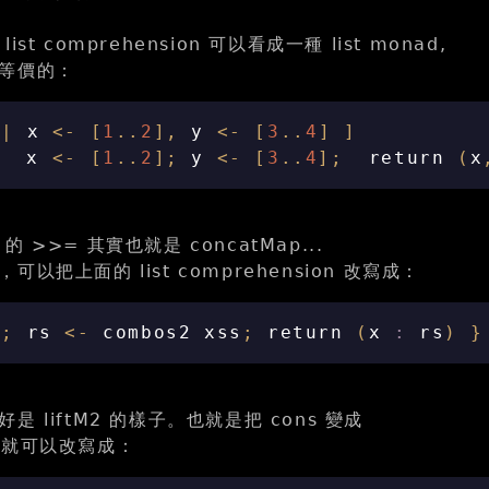
st comprehension 可以看成一種 list monad,
等價的：
|
x
<-
[
1
..
2
],
y
<-
[
3
..
4
]
]
x
<-
[
1
..
2
];
y
<-
[
3
..
4
];
return
(
x
d 的 >>= 其實也就是 concatMap...
以把上面的 list comprehension 改寫成：
s
;
rs
<-
combos2
xss
;
return
(
x
:
rs
)
}
 liftM2 的樣子。也就是把 cons 變成
s, 就可以改寫成：