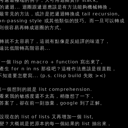
慮最極端的例子，大可用迴圈實作 stack,
的遞迴... 迴圈跟遞迴應該是有方法能夠機械轉換，
見的方法，或許是把遞迴轉換成 tail recursion,
tion-passing style 或其他類似的技巧。而一旦可以轉成
ion, 則很容易再轉成迴圈的方式。
轉就不太容易了，這就有點像是反組譯的味道了，
遠比低階轉高階容易...
一個 lisp 的 macro + function 寫出來了。
生 for n in ns 那樣吧？這種作法應該是很直觀，
知道要怎麼寫... (p.s. clisp build 失敗 ><)
第一個想到的就是 list comprehension.
看來我的敏感度還不太高，稍微想了一下，
答案了，卻在前一刻放棄，google 到了正解。
的 list of lists 又再增加一個 list,
？大概就是把原本的每一個結果的 list 抽出來，