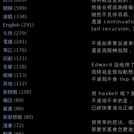
很明顯這是錯的，考
然後在裡面跑模擬
閒聊
(599)
雖然不見得容易。最常
遊戲
(334)
透過 continua
English
(291)
tail recurs
引用
(279)
電腦
(241)
不過如果要反過來
筆記
(176)
還是高階轉低階，
回顧
(121)
Edward 說他用了
音樂
(118)
我猜就是類似動態產
呢喃
(113)
不過我不會 lisp 不
其他
(112)
新標籤
(108)
用 haskell 呢？
囈語
(89)
不過很不幸的是，
已經快要湊出正確
嚴肅
(86)
新新標籤
(80)
很簡單的想法。假設現在
漫畫
(72)
那麼答案會怎麼改變
動畫
(66)