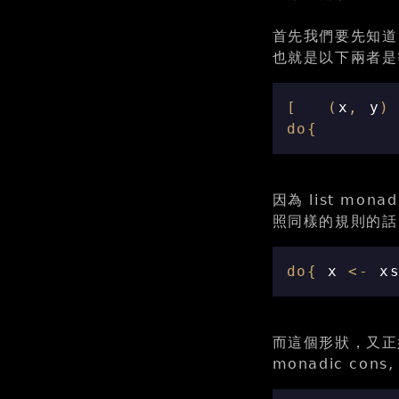
首先我們要先知道 li
也就是以下兩者是
[
(
x
,
y
)
do
{
因為 list mona
照同樣的規則的話，可
do
{
x
<-
x
而這個形狀，又正好是
monadic con