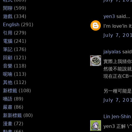
閒聊
(599)
yen3
said...
遊戲
(334)
English
(291)
I'm love'in 
引用
(279)
July 7, 20
電腦
(241)
筆記
(176)
jaiyalas
said.
回顧
(121)
實際上我猜你
音樂
(118)
然後不能說就
呢喃
(113)
現在正在CB
其他
(112)
新標籤
(108)
另一種可能是
囈語
(89)
July 7, 20
嚴肅
(86)
新新標籤
(80)
Lin Jen-Shin
漫畫
(72)
yen3 正解 \^
動畫
(66)