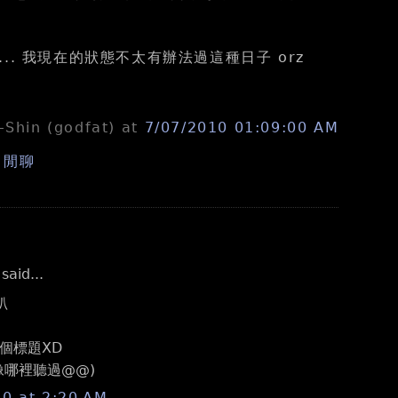
.. 我現在的狀態不太有辦法過這種日子 orz
n-Shin (godfat)
at
7/07/2010 01:09:00 AM
,
閒聊
aid...
趴
個標題XD
像哪裡聽過@@)
10 at 2:20 AM