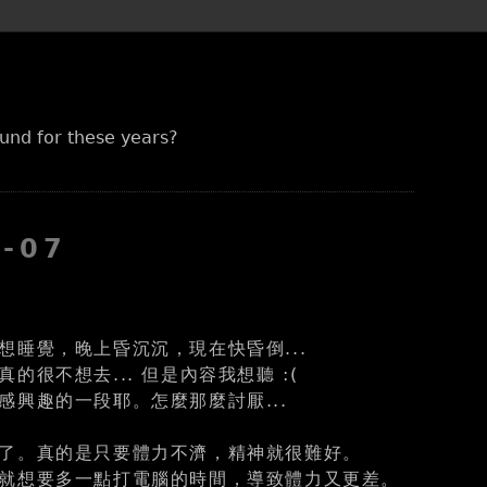
und for these years?
7-07
想睡覺，晚上昏沉沉，現在快昏倒...
的很不想去... 但是內容我想聽 :(
感興趣的一段耶。怎麼那麼討厭...
了。真的是只要體力不濟，精神就很難好。
就想要多一點打電腦的時間，導致體力又更差。