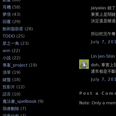
耳機
(58)
jaiyalas 
事實上是鬧鐘
夢境
(43)
決定還是睡過去
回覆
(29)
飽和脂肪星
(28)
所以吃完午餐大
TODO
(25)
July 7, 20
星之一角
(23)
ann
(22)
Lin Jen-Shin
小說
(22)
doh, 事實
專案_project
(19)
通常都是不斷
清單
(19)
July 7, 20
鍵盤
(18)
投影片
(12)
Post a Com
語言
(10)
魔法書_spellbook
(9)
Note: Only a mem
我會刪除
(7)
流量分析
(7)