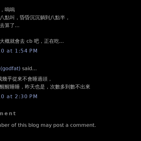
錯了，嗚嗚
八點叫，昏昏沉沉躺到八點半，
算了...
概就會去 cb 吧，正在吃...
10 at 1:54 PM
 (godfat)
said...
上我幾乎從來不會睡過頭，
醒醒睡睡，昨天也是，次數多到數不出來
10 at 2:30 PM
ment
ber of this blog may post a comment.