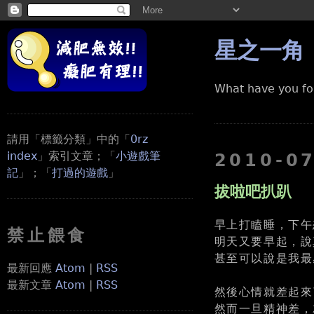
星之一角
What have you fo
請用「標籤分類」中的「
0rz
index
」索引文章；「
小遊戲筆
2010-0
記
」；「
打過的遊戲
」
拔啦吧扒趴
早上打瞌睡，下午
禁止餵食
明天又要早起，說真
甚至可以說是我最
最新回應
Atom
|
RSS
最新文章
Atom
|
RSS
然後心情就差起來
然而一旦精神差，