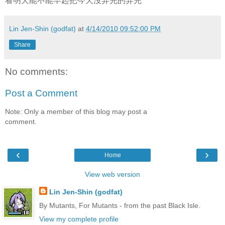
看明天能不能早起把今天沒弄完的弄完
Lin Jen-Shin (godfat)
at
4/14/2010 09:52:00 PM
Share
No comments:
Post a Comment
Note: Only a member of this blog may post a
comment.
‹
›
Home
View web version
Lin Jen-Shin (godfat)
By Mutants, For Mutants - from the past Black Isle.
View my complete profile