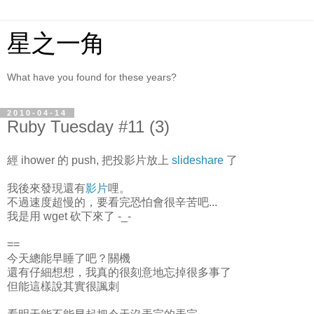
星之一角
What have you found for these years?
2010-04-14
Ruby Tuesday #11 (3)
經 ihower 的 push, 把投影片放上
slideshare
了
我後來發現還有
影片
哩。
不過速度超慢的，要看完恐怕會很辛苦吧...
我是用 wget 砍下來了 -_-
==
今天總能早睡了吧？關機
還有仔細想想，我真的很刻意地忘掉很多事了
但能這樣說其實很諷刺