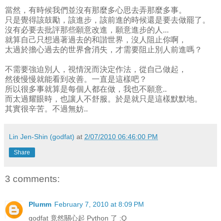
當然，有時候我們並沒有那麼多心思去弄那麼多事。
只是覺得該鼓勵，該進步，該前進的時候還是要去做罷了。
沒有必要去批評那些願意改進，願意進步的人...
就算自己只想過著過去的和諧世界，沒人阻止你啊，
太過於擔心過去的世界會消失，才需要阻止別人前進嗎？
不需要強迫別人，視情況而決定作法，從自己做起，
然後慢慢就能看到改善。一直是這樣吧？
所以很多事就算是每個人都在做，我也不願意..
而太過耀眼時，也讓人不舒服。於是就只是這樣默默地。
其實很辛苦。不過無妨..
Lin Jen-Shin (godfat)
at
2/07/2010 06:46:00 PM
Share
3 comments:
Plumm
February 7, 2010 at 8:09 PM
godfat 竟然關心起 Python 了 :Q