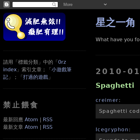
星之一角
What have you fo
請用「標籤分類」中的「
0rz
index
」索引文章；「
小遊戲筆
2010-0
記
」；「
打過的遊戲
」
Spaghetti
creimer
:
禁止餵食
Spaghetti cod
最新回應
Atom
|
RSS
最新文章
Atom
|
RSS
Icegryphon
: