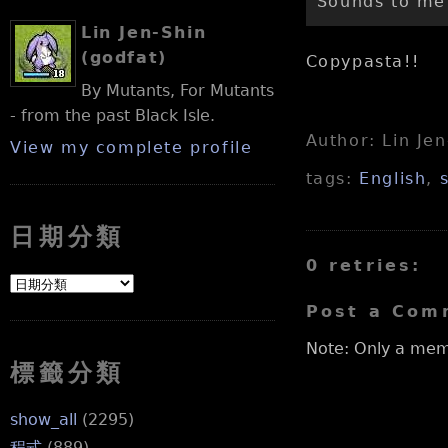
Sounds to me 
Lin Jen-Shin
(godfat)
Copypasta!!
By Mutants, For Mutants
- from the past Black Isle.
Author: Lin Je
View my complete profile
tags:
English
,
日期分類
0 retries:
Post a Com
Note: Only a mem
標籤分類
show_all
(2295)
程式
(889)