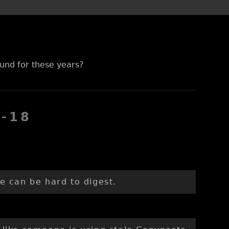
und for these years?
1-18
e can be hard to digest.