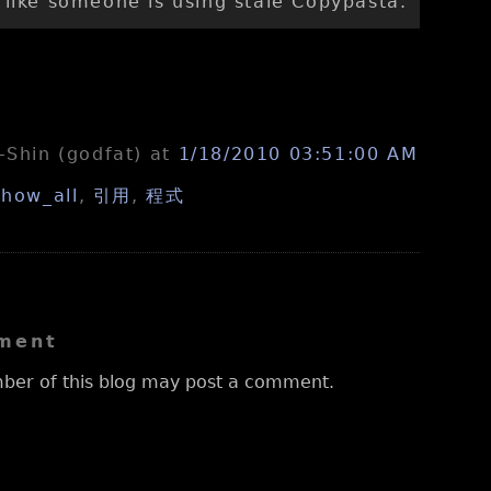
like someone is using stale Copypasta.
n-Shin (godfat)
at
1/18/2010 03:51:00 AM
show_all
,
引用
,
程式
ment
ber of this blog may post a comment.