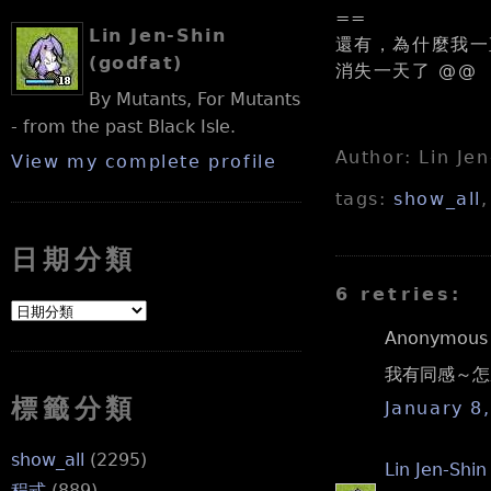
==
Lin Jen-Shin
還有，為什麼我一
(godfat)
消失一天了 @@
By Mutants, For Mutants
- from the past Black Isle.
Author: Lin Je
View my complete profile
tags:
show_all
日期分類
6 retries:
Anonymous s
我有同感～怎麼
標籤分類
January 8
show_all
(2295)
Lin Jen-Shin
程式
(889)