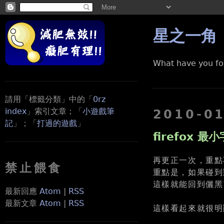
星之一角
What have you fo
請用「標籤分類」中的「
0rz
index
」索引文章；「
小遊戲筆
2010-0
記
」；「
打過的遊戲
」
firefox 最小
再更正一次，重點
禁止餵食
重點是，如果碰到
這樣就能回到儷黑
最新回應
Atom
|
RSS
最新文章
Atom
|
RSS
這樣看起來就很明顯