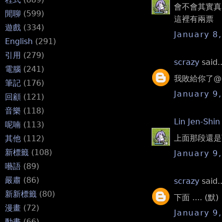
會不會其實真
閒聊
(599)
這裡有兩票
遊戲
(334)
January 8
English
(291)
引用
(279)
scrazy
said..
電腦
(241)
我敗給你了@@
筆記
(176)
January 9
回顧
(121)
音樂
(118)
Lin Jen-Shin
呢喃
(113)
上面那段還是
其他
(112)
新標籤
(108)
January 9
囈語
(89)
嚴肅
(86)
scrazy
said..
新新標籤
(80)
下面 .... (默)
漫畫
(72)
January 9
動畫
(66)