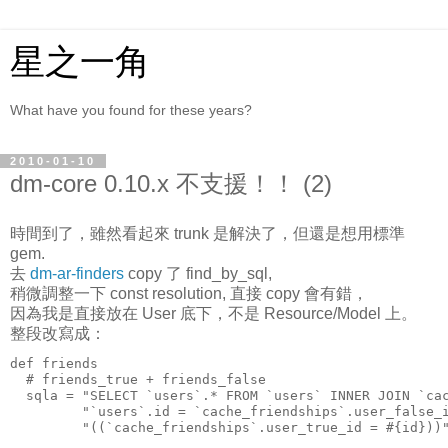
星之一角
What have you found for these years?
2010-01-10
dm-core 0.10.x 不支援！！ (2)
時間到了，雖然看起來 trunk 是解決了，但還是想用標準
gem.
去
dm-ar-finders
copy 了 find_by_sql,
稍微調整一下 const resolution, 直接 copy 會有錯，
因為我是直接放在 User 底下，不是 Resource/Model 上。
整段改寫成：
def friends
  # friends_true + friends_false
  sqla = "SELECT `users`.* FROM `users` INNER JOIN `ca
         "`users`.id = `cache_friendships`.user_false_
         "((`cache_friendships`.user_true_id = #{id}))