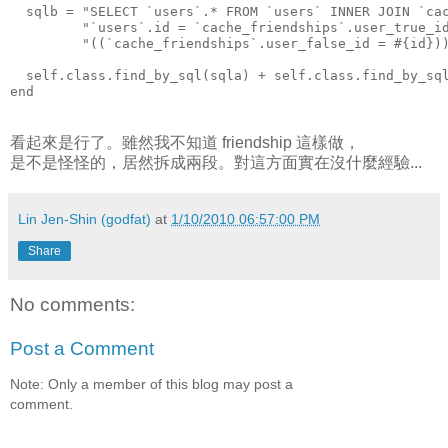
  sqlb = "SELECT `users`.* FROM `users` INNER JOIN `ca
         "`users`.id = `cache_friendships`.user_true_i
         "((`cache_friendships`.user_false_id = #{id})
  self.class.find_by_sql(sqla) + self.class.find_by_sq
end
看起來是行了。雖然我不知道 friendship 這樣做，
是不是怪怪的，居然拆成兩段。對這方面實在沒什麼經驗...
Lin Jen-Shin (godfat)
at
1/10/2010 06:57:00 PM
Share
No comments:
Post a Comment
Note: Only a member of this blog may post a
comment.