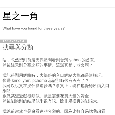
星之一角
What have you found for these years?
2010-01-24
搜尋與分類
唔，忽然想到前幾天偶然間看到台灣 yahoo 的首頁。
然後注意到分類之類的事情。這還真是，老套啊？
我記得剛用網路時，大部份的入口網站大概都是這樣玩。
像是 kimo, yam, pchome 忘記那時候有沒有了？
我可以說實在沒什麼進步嗎？事實上，現在也覺得所謂入口
網站，
跟做某些遊戲很類似。就是需要花費大量的資金，
然後能換到的結果似乎很有限。除非規模真的能很大。
我以前當然也是會看這些分類的。因為比較容易找我想看