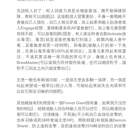
先說蛙人好了，蛙人回復力算是全種族最強，幾乎都兩棲部
隊，青蛙可以跳躍(註: 這遊戲擋人蠻重要的，不像一般戰略不
會被自己人擋住，自己人無法穿過，加上如果和敵人貼身會進
入Engage狀態，要移動要多耗AP還會被打)，加上毒元素我覺
得很不錯，可以放毒陷阱(隱形，有人接近時會自動Activate放
出毒雲)、毒雲(就是直接把毒氣打到場上，範圍內敵人會中
毒，及毒氣會留置一段時間)、和毒盾(被敵人打的第一下免
疫，且會以毒系傷害100%反射回去)，這毒元素用起來很靈
活，不過其實這種一堆功能的單位不少，像矮人也有矮人
BrewMaster(可以裝我方同伴製作裝備，也可以嘲弄對手，讓
對手三回合之內只能攻擊自己)
主堡一般也有兩個功能，一是損主堡血多翻一張牌，另一個是
站起來變成一般單位(很少人用，可能站起來就失去光環和可
以在它附近召喚的功能吧)。
其他種族有Elf(裡面有一個Forest Giant很有趣，如果我方沒控
制Elf的話，就變成敵人回合時敵人也可以控它，所以兩邊回合
都可以動它)、沙漠種族、不死族(不少耗自己血強化攻擊的、
也有召喚或死掉時會減主堡HP)、黑暗精靈(有個裝備Demon
Shield，防止遠程攻擊，並把遠程攻擊25%轉加到自己的攻擊