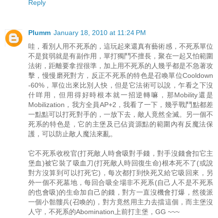
Reply
Plumm
January 18, 2010 at 11:24 PM
哇，看別人用不死系的，這玩起來還真有藝術感，不死系單位
不是貧弱就是有副作用，單打獨鬥不擅長，聚在一起又怕範圍
法術，距離要拿捏很準，加上用不死系的人幾乎都是不急著攻
擊，慢慢磨死對方，反正不死系的特色是召喚單位Cooldown
-60%，單位出來比別人快，但是它法術可以說，乍看之下沒
什咩用，但用得好時根本就一招逆轉嘛，那Mobility還是
Mobilization，我方全員AP+2，我看了一下，幾乎戰鬥點都差
一點點可以打死對手的，一放下去，敵人竟然全滅。另一個不
死系的特色是，它的主堡及已佔資源點的範圍內有反魔法保
護，可以防止敵人魔法來亂。
它不死系收稅官(打死敵人時會吸對手錢，對手沒錢會扣它主
堡血)被它裝了吸血刀(打死敵人時回復生命)根本死不了(或說
對方沒算到可以打死它)，每次都打到快死又給它吸回來，另
外一個不死墓地，每回合吸全場非不死系(自己人不是不死系
的也會吸)的生命加自己的錢，對方一直沒機會打爆，然後派
一個小骷髏兵(召喚的)，對方竟然用主力去擋這個，而主堡沒
人守，不死系的Abomination上前打主堡，GG ~~~