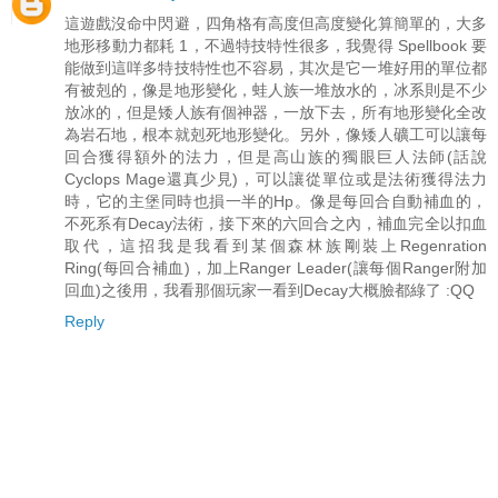
這遊戲沒命中閃避，四角格有高度但高度變化算簡單的，大多
地形移動力都耗 1，不過特技特性很多，我覺得 Spellbook 要
能做到這咩多特技特性也不容易，其次是它一堆好用的單位都
有被剋的，像是地形變化，蛙人族一堆放水的，冰系則是不少
放冰的，但是矮人族有個神器，一放下去，所有地形變化全改
為岩石地，根本就剋死地形變化。另外，像矮人礦工可以讓每
回合獲得額外的法力，但是高山族的獨眼巨人法師(話說
Cyclops Mage還真少見)，可以讓從單位或是法術獲得法力
時，它的主堡同時也損一半的Hp。像是每回合自動補血的，
不死系有Decay法術，接下來的六回合之內，補血完全以扣血
取代，這招我是我看到某個森林族剛裝上Regenration
Ring(每回合補血)，加上Ranger Leader(讓每個Ranger附加
回血)之後用，我看那個玩家一看到Decay大概臉都綠了 :QQ
Reply