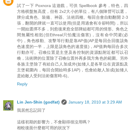
試了一下 Poxnora 這遊戲，可供 Spellbook 參考，特色，四
方格棋盤無高度，但有 2x2大小的單位，有八個陣營可以選，
牌分成角色、裝備、神器、法術四種。每回合會自動翻開 2-3
張，翻開的牌就一直可以使用(但是用過會有冷卻時間)，所以
一開始選擇不多，到愈後來愈全部牌組都可用的情形。角色之
間無屬性相剋(但Ethreal只怕魔法傷害)，沒有命中閃避(必
中)，角色移動、攻擊等行動是靠AP值(AP是每回合回復該角
色速度的一半，上限是該角色的速度值)，AP值夠每回合多次
行動亦可。召喚位置是主堡及各控制的資源點附近都可以召
喚，法術牌的位置除了召喚位置外再多我方角色的範圍。另外
各族主堡除了有給自己人加成外(如矮人是各單位在資源點及
主堡範圍內，每回合開始時多1AP)，也會給敵人加成(如矮人
是給敵人受到法術傷害時-6)。
Reply
Lin Jen-Shin (godfat)
January 18, 2010 at 3:29 AM
我居然忘記回了
這樣初期的影響力，不會顯得很沒用嗎？
相較後面什麼都可用的狀況下