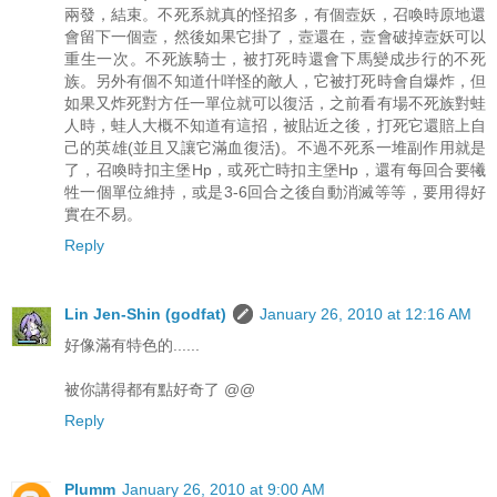
兩發，結束。不死系就真的怪招多，有個壼妖，召喚時原地還
會留下一個壼，然後如果它掛了，壼還在，壼會破掉壼妖可以
重生一次。不死族騎士，被打死時還會下馬變成步行的不死
族。另外有個不知道什咩怪的敵人，它被打死時會自爆炸，但
如果又炸死對方任一單位就可以復活，之前看有場不死族對蛙
人時，蛙人大概不知道有這招，被貼近之後，打死它還賠上自
己的英雄(並且又讓它滿血復活)。不過不死系一堆副作用就是
了，召喚時扣主堡Hp，或死亡時扣主堡Hp，還有每回合要犧
牲一個單位維持，或是3-6回合之後自動消滅等等，要用得好
實在不易。
Reply
Lin Jen-Shin (godfat)
January 26, 2010 at 12:16 AM
好像滿有特色的......
被你講得都有點好奇了 @@
Reply
Plumm
January 26, 2010 at 9:00 AM