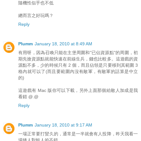
隨機性似乎也不低
總而言之好玩嗎？
Reply
Plumm
January 18, 2010 at 8:49 AM
有用呀，因為召喚只能在主堡周圍和"已佔資源點"的周圍，初
期先搶資源點就能快速在前線生兵，錢也比較多。這遊戲的資
源點不多，少的時候只有 2 個，而且佔領是只要移到其範圍 3
格內就可以了(而且要範圍內沒有敵軍，有敵軍的話算是中立
的)
這遊戲有 Mac 版你可以下載，另外上面那個給敵人加成是我
看錯 @.@
Reply
Plumm
January 18, 2010 at 9:17 AM
一場正常要打蠻久的，通常是一半就會有人投降，昨天我看一
場矮人對蛙人的不錯。