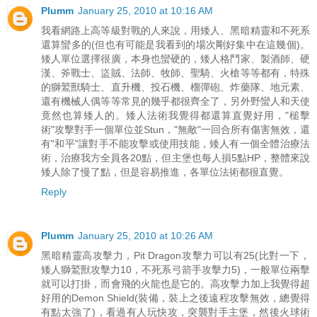
Plumm
January 25, 2010 at 10:16 AM
我看網路上高等級對戰的人來說，用矮人、黑暗精靈和不死系
還算蠻多的(但也有可能是我看到的場次剛好集中在這幾個)。
矮人單位選擇很廣，本身也蠻硬的，矮人格鬥家、製酒師、硬
漢、斧戰士、盜賊、法師、牧師、聖騎、火槍等等都有，特殊
的獅鷲獸騎士、直升機、投石機、榴彈砲、炸藥隊、地元素、
還有機械人偶等等常見的幾乎都很齊全了，另外野蠻人和天使
竟然也算矮人的。矮人法術我覺得都還算直覺好用，"槌擊
術"攻擊對手一個單位並Stun，"無敵"一回合所有傷害無效，還
有"和平"讓對手不能攻擊或使用技能，矮人有一個全體治療法
術，治療我方全員各20點，但主堡也每人損5點HP，整體來說
矮人除了慢了點，但是容易推進，各單位法術都很直覺。
Reply
Plumm
January 25, 2010 at 10:26 AM
黑暗精靈高攻擊力，Pit Dragon攻擊力可以有25(比對一下，
矮人獅鷲獸攻擊力10，不死系弓箭手攻擊力5)，一般單位兩擊
就可以打掛，而會飛的火龍也是它的。高攻擊力加上我覺得超
好用的Demon Shield(裝備，裝上之後遠程攻擊無效，總覺得
有點太強了)，看過有人玩快攻，突襲對手主堡，然後火球術