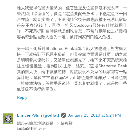
蛙人我覺得佔蠻大優勢的，但它進退及位置算沒不死系準，一
些法術用得怪怪的，像是召鯊魚要配合放水，不然鯊魚下一回
合在陸上就直接掛了，不過我猜它後來錢應該被不死系玩家吸
得差不多沒錢了，單位一堆又Cooldown只好有什咩就用什
咩，不死系撐到這時候就是倒吃甘蔗，不然前期單位走得慢很
容易資源點被敵人搶先一堆，被打到家門口陷入危機。
另一場不死系對Shattered Peak這算半獸人族也是，對方衝太
快一下就衝到不死系主堡前，但又被靠位置還是什麼，總之就
是明明看來優勢的，又被單位都磨光了，接下來不死系玩家往
往是慢慢推進，推到對方主堡...結束。(這場Shattered Peak
真的衝太快，兩下就被逆轉，應該說玩不死系的玩家都有一點
算計吧，單位常常都存滿AP，距離也是佈陣佈好，可能也剩
一堆錢放法術，等對手過來時，莫名其妙就掛了，或是換一些
低等級不值得的單位)。
Reply
Lin Jen-Shin (godfat)
January 23, 2010 at 5:24 PM
聽起來簡單地說就是 => 超複雜
細節的迷宮 @@