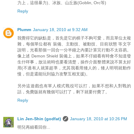
力上，這很暴力)、冰族、山丘族(Goblin, Orc等)
Reply
Plumm
January 18, 2010 at 9:32 AM
我覺得它的缺點是，首先是它的棋子不夠可愛，而且單位太複
雜，每個單位都有 裝備、主動技、被動技、目前狀態 等文字
說明，光看那個一回合一分半鐘之內要計算完行動不太容易。
像上述 Demon Shield 裝備上，如果不仔細看有時會不知道發
生什咩事，放法術時也要看清楚，操作介面整體來說不算太好
用(不過有人就算超準，尤其我看用矮人的，矮人明明就動作
慢，但是還能玩到協力攻擊互相支援)。
另外這遊戲也有單人模式戰役可以打，如果不想和人對戰的
話，免費版就有幾個可以打了，剩下就要付費了。
Reply
Lin Jen-Shin (godfat)
January 18, 2010 at 10:26 PM
明兒再細看回你...