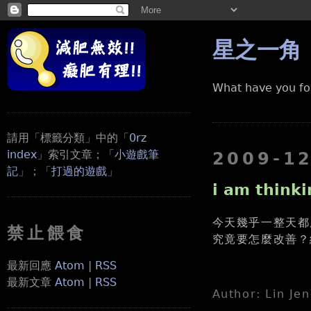
星之一角
What have you fo
請用「標籤分類」中的「
0rz
index
」索引文章；「
小遊戲筆
2009-1
記
」；「
打過的遊戲
」
i am think
今天幾乎一整天都
禁止餵食
究竟要怎麼改善？
最新回應
Atom
|
RSS
最新文章
Atom
|
RSS
Author: Lin Je