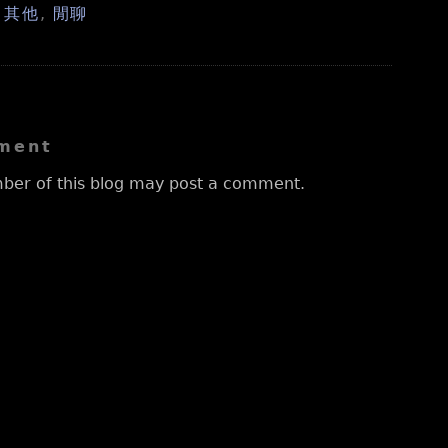
,
其他
,
閒聊
ment
ber of this blog may post a comment.