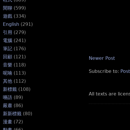
閒聊
(599)
遊戲
(334)
English
(291)
引用
(279)
電腦
(241)
筆記
(176)
回顧
(121)
Newer Post
音樂
(118)
Subscribe to:
Pos
呢喃
(113)
其他
(112)
新標籤
(108)
All texts are lice
囈語
(89)
嚴肅
(86)
新新標籤
(80)
漫畫
(72)
動畫
(66)