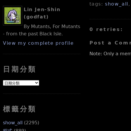
tags:
show_all
Lin Jen-Shin
(godfat)
By Mutants, For Mutants
0 retries:
- from the past Black Isle.
Post a Com
View my complete profile
Note: Only a mem
日期分類
標籤分類
show_all
(2295)
程式
(889)