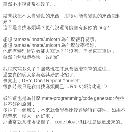
當然不用說常常在改了....
結果我把不太會變動的東西，用很可能會變動的東西包起
來？
這不是自找麻煩嗎？更何況還可能會有多餘的 bug?
想想 ramaze/innate/unicorn 為什麼很容易讀。
想想 ramaze/innate/unicorn 為什麼效率很好。
他們有特別針對效能去寫嗎？並沒有。但是東西單純，
自然而然就跑得快，效能好。
我程式寫多久了？居然現在才意會這麼簡單的道理.....
過去真的玩太多莫名其妙的花招了。
事實上，DRY, Don't Repeat Yourself,
很多時候只是在自找麻煩而已.... Rails 深諳此道 :D
或許這也是為什麼 meta-programming/code generator 往往
並不好的原因，
多拉了一個層次，本來就會變得比較難驗證正確性。如果不
能帶來「極大」的好處，
那通常就意味著壞處了... code bloat 也往往是從這邊來的。