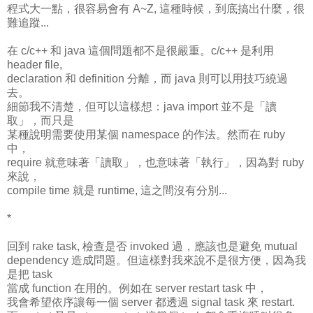
程式大一點，很容易會有 A~Z, 這種時候，到底搞出什麼，很
難追蹤...
在 c/c++ 和 java 這個問題都不是很嚴重。c/c++ 是利用
header file,
declaration 和 definition 分離，而 java 則可以用技巧繞過
去。
細節我不清楚，但可以這樣想：java import 並不是「讀
取」，而只是
某種說明需要使用某個 namespace 的作法。然而在 ruby
中，
require 就意味著「讀取」，也意味著「執行」，因為對 ruby
來說，
compile time 就是 runtime, 這之間沒有分別...
*
回到 rake task, 檢查是否 invoked 過，應該也是避免 mutual
dependency 造成問題。但這樣對我來說不是很方便，因為我
是把 task
當成 function 在用的。例如在 server restart task 中，
我會希望依序讓每一個 server 都透過 signal task 來 restart.