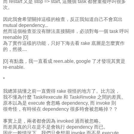
而 restart 又是 stop => start, 這幾個 task 都會重複呼叫很多
次。
因此我會希望關掉這樣的檢查，反正我知道自己不會寫出
mutual dependency...
然而這個檢查並沒有辦法直接關掉，必須對每一個 task 呼叫
reenable [0]
為了實作這樣的功能，只好下海去看 rake 底層是怎麼實作
的，然後....
[0] 有點蠢，我一直看成 reen.able, google 了才發現其實是
re-enable.
*
我總算搞懂之前一直覺得 rake 很怪的地方了。比方說，
我不懂為什麼 Task#execute 和 Task#invoke 之間的差異。
原本以為是 execute 會忽略 dependency, 而 invoke 則
很奇怪，有時候在 dependency 很多時會被忽略掉？？
事實上是，兩者都會因為 invoked 過而被忽略。
而差異真的只在是不是會執行 dependency 而已。
因此一般情況下，我們只會想用 invoke 而不是 execute.