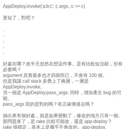
AppDeploy.invoke('a:b:c', t, args, :c => c)
更短了，對吧？
.
.
.
.
.
好處在哪？改半天忽然在想這件事。是有比較短沒錯，但有
必要嗎？
argument 其實最多也才四個而已，不會有 100 個。
但是我讓 call stack 多疊上了兩層，一層是
AppDeploy.invoke,
另一個是 AppDeploy.pass_args. 同時，增加產生 bug 的可
能。
pass_args 寫的是對的嗎？有正確傳過去嗎？
抽出來有個好處，就是如果變動了，修改的地方只有一個。
那問題來了，是 rake 比較可能改，還是 app-deploy ?
rake 很穩定，基本上是幾乎不會改的。app-deploy,