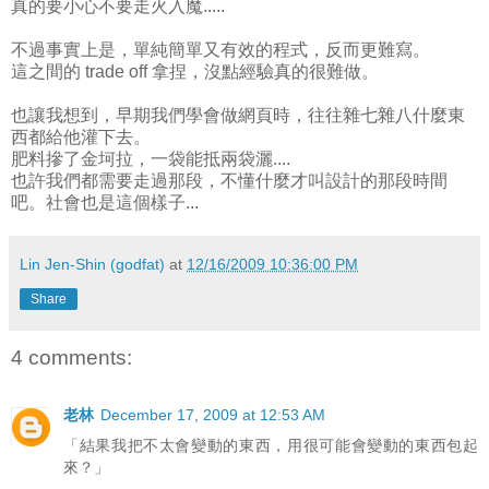
真的要小心不要走火入魔.....
不過事實上是，單純簡單又有效的程式，反而更難寫。
這之間的 trade off 拿捏，沒點經驗真的很難做。
也讓我想到，早期我們學會做網頁時，往往雜七雜八什麼東
西都給他灌下去。
肥料摻了金坷拉，一袋能抵兩袋灑....
也許我們都需要走過那段，不懂什麼才叫設計的那段時間
吧。社會也是這個樣子...
Lin Jen-Shin (godfat)
at
12/16/2009 10:36:00 PM
Share
4 comments:
老林
December 17, 2009 at 12:53 AM
「結果我把不太會變動的東西，用很可能會變動的東西包起
來？」