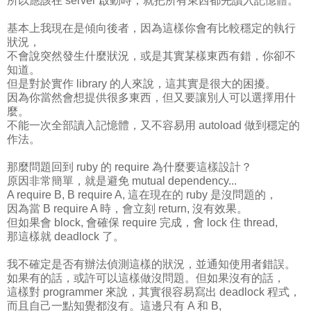
所以應該在 server 啟動時，就把所有東西都先讀入記憶體。
基本上我現在是傾向後者，因為這樣你會有比較穩定的執行
狀況，
不會說突然發生什麼狀況，或是其實某樣東西有錯，你卻不
知道。
但是對於實作 library 的人來說，這其實是很大的困擾。
因為你當然會想提供很多東西，但又要讓別人可以選擇用什
麼。
不能一次全部讀入記憶體，又不容易用 autoload 做到穩定的
作法。
那麼問題回到 ruby 的 require 為什麼要這樣設計？
原因非常簡單，就是避免 mutual dependency...
A require B, B require A, 這在現在的 ruby 是沒問題的，
因為當 B require A 時，會立刻 return, 沒有效果。
但如果會 block, 會確保 require 完成，會 lock 住 thread,
那這樣就 deadlock 了。
我不確定是否有辦法偵測這樣的狀況，並通知使用者錯誤。
如果有的話，或許可以這樣做沒問題。但如果沒有的話，
這樣對 programmer 來說，其實很容易寫出 deadlock 程式，
而且自己一點知覺都沒有。這邊只有 A 和 B,